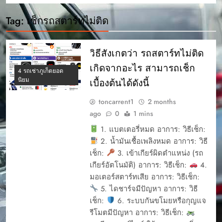
Tag:
เช็กรถสตาร์ทไม่ติด
วิธีสังเกตว่า รถสตาร์ทไม่ติด
เกิดจากอะไร สามารถเช็ก
4 รถเช่าภูเก็ตยอด
นิยม
เบื้องต้นได้ดังนี้
toncarrent1
2 months
ago
0
1 mins
1. แบตเตอรี่หมด อาการ: วิธีเช็ก:
2. น้ำมันเชื้อเพลิงหมด อาการ: วิธี
เช็ก:
3. เข้าเกียร์ผิดตำแหน่ง (รถ
เกียร์อัตโนมัติ) อาการ: วิธีเช็ก:
4.
มอเตอร์สตาร์ทเสีย อาการ: วิธีเช็ก:
5. ไดชาร์จมีปัญหา อาการ: วิธี
เช็ก:
6. ระบบกันขโมยหรือกุญแจ
รีโมตมีปัญหา อาการ: วิธีเช็ก: