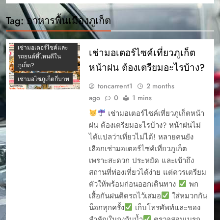
เช่ามอเตอร์ไซค์ ภูเก็ต
รุ่นไหนดี
Tag:
อาหารพื้นเมืองภูเก็ต
เช่ามอเตอร์ไซค์ภูเก็ต
ปี 2569
เช่ามอเตอร์ไซค์และ
เช่ามอเตอร์ไซค์เที่ยวภูเก็ต
รถยนต์ที่ไหนดีใน
หน้าฝน ต้องเตรียมอะไรบ้าง?
ภูเก็ต?
เช่ามอไซภูเก็ตกี่บาท
toncarrent1
2 months
ago
0
1 mins
เช่ามอเตอร์ไซค์เที่ยวภูเก็ตหน้า
ฝน ต้องเตรียมอะไรบ้าง? หน้าฝนไม่
ได้แปลว่าเที่ยวไม่ได้! หลายคนยัง
เลือกเช่ามอเตอร์ไซค์เที่ยวภูเก็ต
เพราะสะดวก ประหยัด และเข้าถึง
สถานที่ท่องเที่ยวได้ง่าย แต่ควรเตรียม
ตัวให้พร้อมก่อนออกเดินทาง
พก
เสื้อกันฝนติดรถไว้เสมอ
ใส่หมวกกัน
น็อกทุกครั้ง
เก็บโทรศัพท์และของ
สำคัญในถุงกันน้ำ
ตรวจสอบเบรก