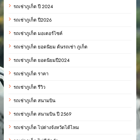
รถเช่าภูเก็ต ปี 2024
รถเช่าภูเก็ต ปี2026
รถเช่าภูเก็ต มอเตอร์ไซค์
รถเช่าภูเก็ต ยอดนิยม ต้นรถเช่า ภูเก็ต
รถเช่าภูเก็ต ยอดนิยมปี2024
รถเช่าภูเก็ต ราคา
รถเช่าภูเก็ต รีวิว
รถเช่าภูเก็ต สนามบิน
รถเช่าภูเก็ต สนามบิน ปี 2569
รถเช่าภูเก็ต ไปต่างจังหวัดได้ไหม