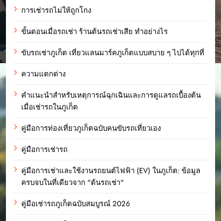
การเช่ารถไม่ให้ถูกโกง
ขั้นตอนเมื่อรถเช่า ร้านต้นรถเช่าเสีย ทำอย่างไร
ขับรถเช่าภูเก็ต เที่ยวแลนมาร์คภูเก็ตแบบสบาย ๆ ไปได้ทุกที่
ความแตกต่าง
คำแนะนำสำหรับเหตุการณ์ฉุกเฉินและการดูแลรถเบื้องต้น
เมื่อเช่ารถในภูเก็ต
คู่มือการท่องเที่ยวภูเก็ตฉบับคนขับรถเที่ยวเอง
คู่มือการเช่ารถ
คู่มือการเช่าและใช้งานรถยนต์ไฟฟ้า (EV) ในภูเก็ต: ข้อมูล
ครบจบในที่เดียวจาก "ต้นรถเช่า"
คู่มือเช่ารถภูเก็ตฉบับสมบูรณ์ 2026