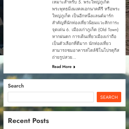
เหมาะสำหรับ 5. พระใหญ่ภูเก็ต
พระพุทธมิ่งมงคลเอกนาคคีรี หรือพระ
ใหญ่ภูเก็ต เป็นอีกหนึ่งแลนด์มาร์ก
สำคัญที่นักท่องเที่ยวนิยมแวะสักการะ
จุดเด่น 6. เมืองเก่าภูเก็ต (Old Town)
หากฝนตก การเดินเที่ยวเมืองเก่าถือ
เป็นตัวเลือกที่ดีมาก นักท่องเที่ยว
สามารถชมอาคารสไตล์ชิโนโปรตุกีส
ถ่ายรูปสวย…
Read More
Search
SEARCH
Recent Posts