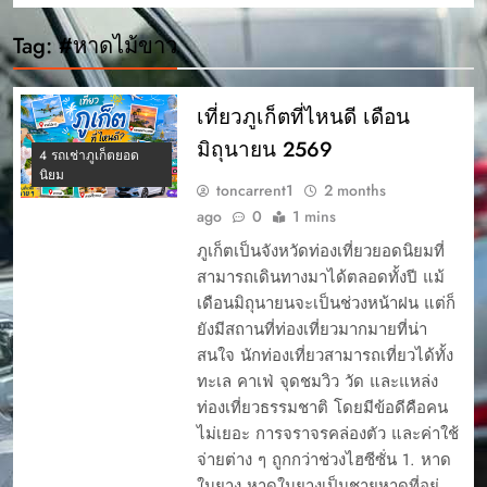
Tag:
#หาดไม้ขาว
เที่ยวภูเก็ตที่ไหนดี เดือน
มิถุนายน 2569
4 รถเช่าภูเก็ตยอด
นิยม
toncarrent1
2 months
ago
0
1 mins
ภูเก็ตเป็นจังหวัดท่องเที่ยวยอดนิยมที่
สามารถเดินทางมาได้ตลอดทั้งปี แม้
เดือนมิถุนายนจะเป็นช่วงหน้าฝน แต่ก็
ยังมีสถานที่ท่องเที่ยวมากมายที่น่า
สนใจ นักท่องเที่ยวสามารถเที่ยวได้ทั้ง
ทะเล คาเฟ่ จุดชมวิว วัด และแหล่ง
ท่องเที่ยวธรรมชาติ โดยมีข้อดีคือคน
ไม่เยอะ การจราจรคล่องตัว และค่าใช้
จ่ายต่าง ๆ ถูกกว่าช่วงไฮซีซั่น 1. หาด
ในยาง หาดในยางเป็นชายหาดที่อยู่