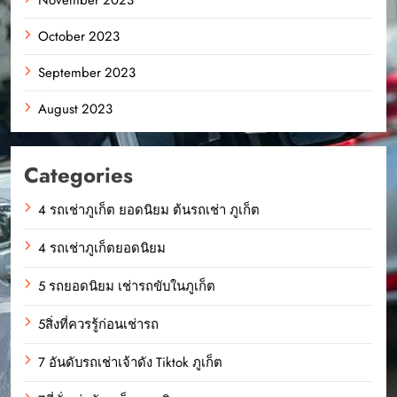
October 2023
September 2023
August 2023
Categories
4 รถเช่าภูเก็ต ยอดนิยม ต้นรถเช่า ภูเก็ต
4 รถเช่าภูเก็ตยอดนิยม
5 รถยอดนิยม เช่ารถขับในภูเก็ต
5สิ่งที่ควรรู้ก่อนเช่ารถ
7 อันดับรถเช่าเจ้าดัง Tiktok ภูเก็ต