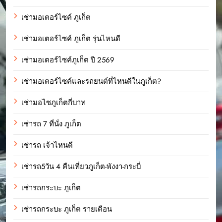
เช่ามอเตอร์ไซค์ ภูเก็ต
เช่ามอเตอร์ไซค์ ภูเก็ต รุ่นไหนดี
เช่ามอเตอร์ไซค์ภูเก็ต ปี 2569
เช่ามอเตอร์ไซค์และรถยนต์ที่ไหนดีในภูเก็ต?
เช่ามอไซภูเก็ตกี่บาท
เช่ารถ 7 ที่นั่ง ภูเก็ต
เช่ารถ เจ้าไหนดี
เช่ารถ5วัน 4 คืนเที่ยวภูเก็ต-พังงา-กระบี่
เช่ารถกระบะ ภูเก็ต
เช่ารถกระบะ ภูเก็ต รายเดือน