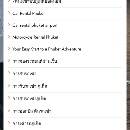
7ที่นั่งเช่าขับภูเก็ตยอดนิยม
Car Rental Phuket
Car rental phuket airport
Motorcycle Rental Phuket
Your Easy Start to a Phuket Adventure
การจองรรถยนต์ผ่านเว็บ
การรับรถเช่า
การรับรถเช่า ภุเก็ต
การรับรถเช่าภูเก็ต
การออกบิล ต้นรถเช่า
การเช่ารถภูเก็ต