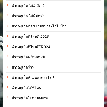
เช่ารถภูเก็ต ไม่มี มัด จํา
เช่ารถภูเก็ต ไม่มีมัดจำ
เช่ารถภูเก็ตต้องเตรียมพาอะไรไปบ้าง
เช่ารถภูเก็ตที่ไหนดี 2025
เช่ารถภูเก็ตที่ไหนดีปี2024
เช่ารถภูเก็ตพร้อมคนขับ
เช่ารถภูเก็ตรีวิว
เช่ารถภูเก็ตห้ามพลาดอะไร ?
เช่ารถภูเก็ตได้ที่ไหน
เช่ารถภูเก็ตไปต่างจังหวัด