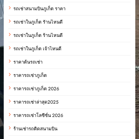
รถเช่าสนามบินภูเก็ต ราคา
รถเช่าในภูเก็ต รัานไหนดี
รถเช่าในภูเก็ต ร้านไหนดี
รถเช่าในภูเก็ต เจ้าไหนดี
ราคาต้นรถเช่า
ราคารถเช่าภูเก็ต
ราคารถเช่าภูเก็ต 2026
ราคารถเช่าล่าสุด2025
ราคารถเช่าโลซีซั่น 2026
ร้านเช่ารถติดสนามบิน