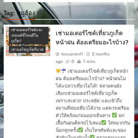
เช่ามอเตอร์ไซค์ ภูเก็ต
รุ่นไหนดี
Tag:
หมูฮ้อง
เช่ามอเตอร์ไซค์ภูเก็ต
ปี 2569
เช่ามอเตอร์ไซค์และ
เช่ามอเตอร์ไซค์เที่ยวภูเก็ต
รถยนต์ที่ไหนดีใน
หน้าฝน ต้องเตรียมอะไรบ้าง?
ภูเก็ต?
เช่ามอไซภูเก็ตกี่บาท
toncarrent1
2 months
ago
0
1 mins
เช่ามอเตอร์ไซค์เที่ยวภูเก็ตหน้า
ฝน ต้องเตรียมอะไรบ้าง? หน้าฝนไม่
ได้แปลว่าเที่ยวไม่ได้! หลายคนยัง
เลือกเช่ามอเตอร์ไซค์เที่ยวภูเก็ต
เพราะสะดวก ประหยัด และเข้าถึง
สถานที่ท่องเที่ยวได้ง่าย แต่ควรเตรียม
ตัวให้พร้อมก่อนออกเดินทาง
พก
เสื้อกันฝนติดรถไว้เสมอ
ใส่หมวกกัน
น็อกทุกครั้ง
เก็บโทรศัพท์และของ
สำคัญในถุงกันน้ำ
ตรวจสอบเบรก