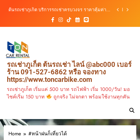
สิงหาคม–ตุลาคม 2569
Skip
ต้นรถเช่าภูเก็ต บริการรถเช่าครบวงจร ราคาคุ้มค่า
to
เดินทางสะดวกทุกเส้นทาง
content
เช่ารถมอเตอร์ไซค์ภูเก็ต กับต้นรถเช่า เดินทาง
สะดวก ราคาประหยัด เริ่มต้นเพียง 150 บาท/วัน
ต้นรถเช่าภูเก็ต รถเช่าราคาคุ้ม ใกล้สนามบิน มีรถให้
เลือกหลากหลาย พร้อมบริการ 24 ชั่วโมง
วิเคราะห์ตลาดรถเช่าภูเก็ต 3 เดือนข้างหน้า:
สิงหาคม–ตุลาคม 2569
ต้นรถเช่าภูเก็ต บริการรถเช่าครบวงจร ราคาคุ้มค่า
รถเช่าภูเก็ต ต้นรถเช่า ไลน์ @abc000 เบอร์
เดินทางสะดวกทุกเส้นทาง
ร้าน 091-527-6862 หรือ จองทาง
เช่ารถมอเตอร์ไซค์ภูเก็ต กับต้นรถเช่า เดินทาง
https://www.toncarbike.com
สะดวก ราคาประหยัด เริ่มต้นเพียง 150 บาท/วัน
รถเช่าภูเก็ต เริ่มแค่ 500 บาท รถไฟฟ้า เริ่ม 1000/วัน! มอ
ไซค์เริ่ม 150 บาท
ถูกจริง ไม่จกตา พร้อมใช้งานทุกคัน
Home
#หน้าฝนก็เที่ยวได้