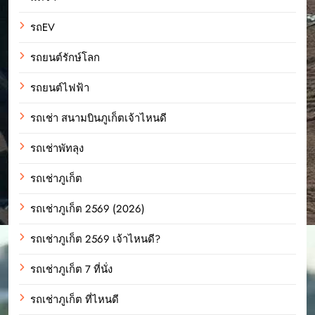
รถEV
รถยนต์รักษ์โลก
รถยนต์ไฟฟ้า
รถเช่า สนามบินภูเก็ตเจ้าไหนดี
รถเช่าพัทลุง
รถเช่าภูเก็ต
รถเช่าภูเก็ต 2569 (2026)
รถเช่าภูเก็ต 2569 เจ้าไหนดี?
รถเช่าภูเก็ต 7 ที่นั่ง
รถเช่าภูเก็ต ที่ไหนดี