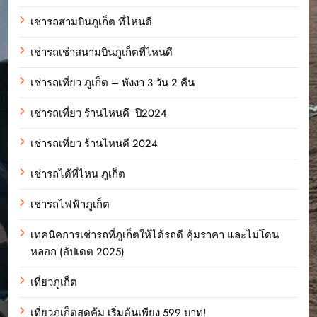
เช่ารถสามบินภูเก็ต ที่ไหนดี
เช่ารถเช่าสนามบินภูเก็ตที่ไหนดี
เช่ารถเที่ยว ภูเก็ต – พังงา 3 วัน 2 คืน
เช่ารถเที่ยว ร้านไหนดี ปี2024
เช่ารถเที่ยว ร้านไหนดี 2024
เช่ารถได้ที่ไหน ภูเก็ต
เช่ารถไฟฟ้าภูเก็ต
เทคนิคการเช่ารถที่ภูเก็ตให้ได้รถดี คุ้มราคา และไม่โดน
หลอก (อัปเดต 2025)
เที่ยวภูเก็ต
เที่ยวภูเก็ตสุดคุ้ม เริ่มต้นเพียง 599 บาท!