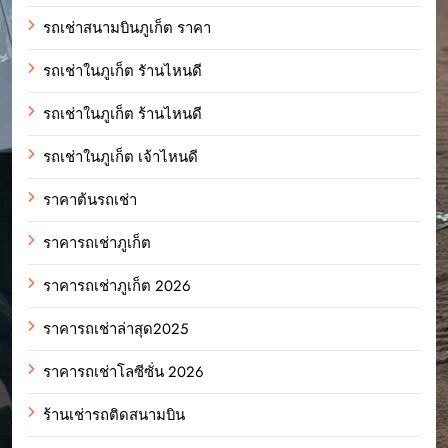
รถเช่าสนามบินภูเก็ต ราคา
รถเช่าในภูเก็ต รัานไหนดี
รถเช่าในภูเก็ต ร้านไหนดี
รถเช่าในภูเก็ต เจ้าไหนดี
ราคาต้นรถเช่า
ราคารถเช่าภูเก็ต
ราคารถเช่าภูเก็ต 2026
ราคารถเช่าล่าสุด2025
ราคารถเช่าโลซีซั่น 2026
ร้านเช่ารถติดสนามบิน