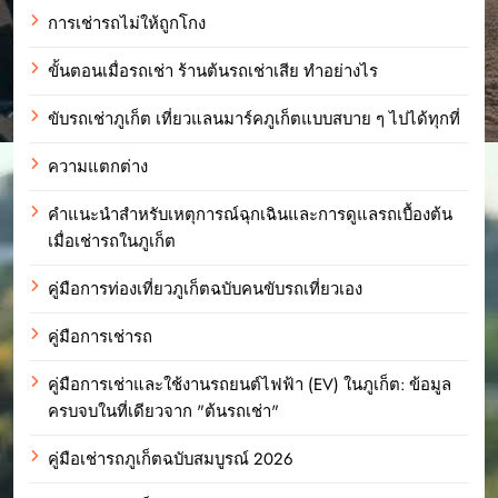
การเช่ารถไม่ให้ถูกโกง
ขั้นตอนเมื่อรถเช่า ร้านต้นรถเช่าเสีย ทำอย่างไร
ขับรถเช่าภูเก็ต เที่ยวแลนมาร์คภูเก็ตแบบสบาย ๆ ไปได้ทุกที่
ความแตกต่าง
คำแนะนำสำหรับเหตุการณ์ฉุกเฉินและการดูแลรถเบื้องต้น
เมื่อเช่ารถในภูเก็ต
คู่มือการท่องเที่ยวภูเก็ตฉบับคนขับรถเที่ยวเอง
คู่มือการเช่ารถ
คู่มือการเช่าและใช้งานรถยนต์ไฟฟ้า (EV) ในภูเก็ต: ข้อมูล
ครบจบในที่เดียวจาก "ต้นรถเช่า"
คู่มือเช่ารถภูเก็ตฉบับสมบูรณ์ 2026