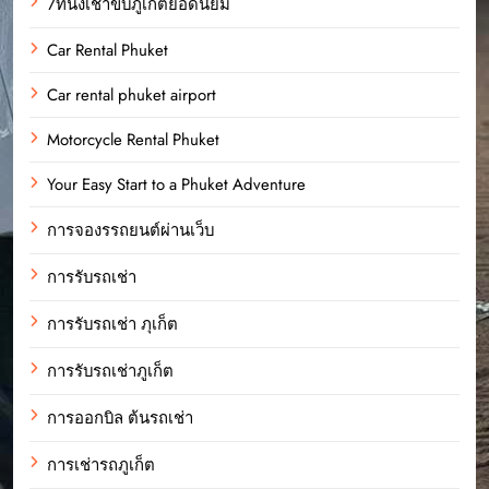
7ที่นั่งเช่าขับภูเก็ตยอดนิยม
Car Rental Phuket
Car rental phuket airport
Motorcycle Rental Phuket
Your Easy Start to a Phuket Adventure
การจองรรถยนต์ผ่านเว็บ
การรับรถเช่า
การรับรถเช่า ภุเก็ต
การรับรถเช่าภูเก็ต
การออกบิล ต้นรถเช่า
การเช่ารถภูเก็ต