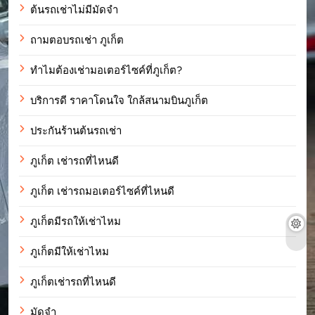
ต้นรถเช่าไม่มีมัดจำ
ถามตอบรถเช่า ภูเก็ต
ทำไมต้องเช่ามอเตอร์ไซค์ที่ภูเก็ต?
บริการดี ราคาโดนใจ ใกล้สนามบินภูเก็ต
ประกันร้านต้นรถเช่า
ภูเก็ต เช่ารถที่ไหนดี
ภูเก็ต เช่ารถมอเตอร์ไซค์ที่ไหนดี
ภูเก็ตมีรถให้เช่าไหม
ภูเก็ตมีให้เช่าไหม
ภูเก็ตเช่ารถที่ไหนดี
มัดจำ