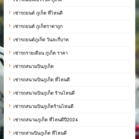
เช่ารถยนต์ ภูเก็ต ที่ไหนดี
เช่ารถยนต์ ภูเก็ตราคาถูก
เช่ารถยนต์ภูเก็ต วันละกี่บาท
เช่ารถรายเดือน ภูเก็ต ราคา
เช่ารถสนามบินภูเก็ต
เช่ารถสนามบินภูเก็ต ที่ไหนดี
เช่ารถสนามบินภูเก็ต ร้านไหนดี
เช่ารถสนามบินภูเก็ตร้านไหนดี
เช่ารถสนามภูเก็ต ที่ไหนดีปี2024
เช่ารถสามบินภูเก็ต ที่ไหนดี