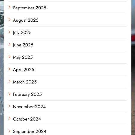
September 2025
August 2025
July 2025
June 2025
May 2025
April 2025
March 2025
February 2025
November 2024
October 2024
September 2024