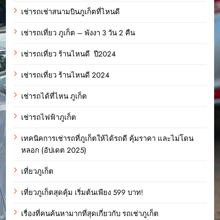
เช่ารถเช่าสนามบินภูเก็ตที่ไหนดี
เช่ารถเที่ยว ภูเก็ต – พังงา 3 วัน 2 คืน
เช่ารถเที่ยว ร้านไหนดี ปี2024
เช่ารถเที่ยว ร้านไหนดี 2024
เช่ารถได้ที่ไหน ภูเก็ต
เช่ารถไฟฟ้าภูเก็ต
เทคนิคการเช่ารถที่ภูเก็ตให้ได้รถดี คุ้มราคา และไม่โดน
หลอก (อัปเดต 2025)
เที่ยวภูเก็ต
เที่ยวภูเก็ตสุดคุ้ม เริ่มต้นเพียง 599 บาท!
เรื่องที่คนค้นหามากที่สุดเกี่ยวกับ รถเช่าภูเก็ต