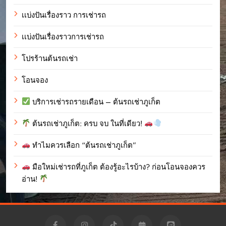
เเบ่งปันเรื่องราว การเช่ารถ
เเบ่งปันเรื่องราวการเช่ารถ
โปรร้านต้นรถเช่า
โอนจอง
บริการเช่ารถรายเดือน – ต้นรถเช่าภูเก็ต
ต้นรถเช่าภูเก็ต: ครบ จบ ในที่เดียว!
ทำไมควรเลือก “ต้นรถเช่าภูเก็ต”
มือใหม่เช่ารถที่ภูเก็ต ต้องรู้อะไรบ้าง? ก่อนโอนจองควร
อ่าน!