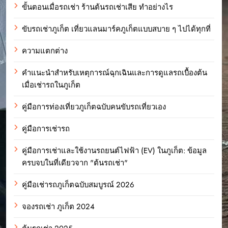
ขั้นตอนเมื่อรถเช่า ร้านต้นรถเช่าเสีย ทำอย่างไร
ขับรถเช่าภูเก็ต เที่ยวแลนมาร์คภูเก็ตแบบสบาย ๆ ไปได้ทุกที่
ความแตกต่าง
คำแนะนำสำหรับเหตุการณ์ฉุกเฉินและการดูแลรถเบื้องต้น
เมื่อเช่ารถในภูเก็ต
คู่มือการท่องเที่ยวภูเก็ตฉบับคนขับรถเที่ยวเอง
คู่มือการเช่ารถ
คู่มือการเช่าและใช้งานรถยนต์ไฟฟ้า (EV) ในภูเก็ต: ข้อมูล
ครบจบในที่เดียวจาก "ต้นรถเช่า"
คู่มือเช่ารถภูเก็ตฉบับสมบูรณ์ 2026
จองรถเช่า ภูเก็ต 2024