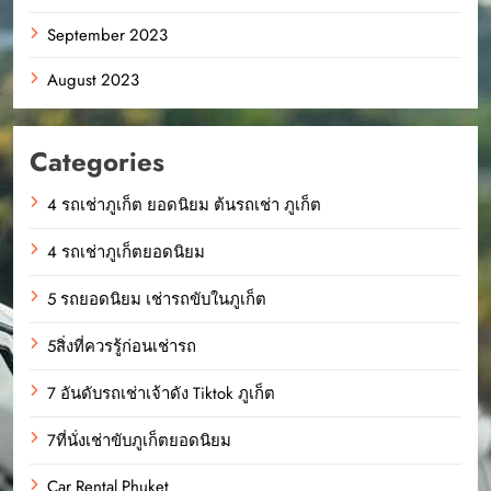
September 2023
August 2023
Categories
4 รถเช่าภูเก็ต ยอดนิยม ต้นรถเช่า ภูเก็ต
4 รถเช่าภูเก็ตยอดนิยม
5 รถยอดนิยม เช่ารถขับในภูเก็ต
5สิ่งที่ควรรู้ก่อนเช่ารถ
7 อันดับรถเช่าเจ้าดัง Tiktok ภูเก็ต
7ที่นั่งเช่าขับภูเก็ตยอดนิยม
Car Rental Phuket