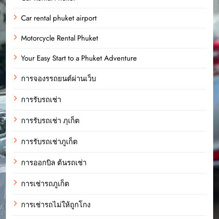
Car rental phuket airport
Motorcycle Rental Phuket
Your Easy Start to a Phuket Adventure
การจองรรถยนต์ผ่านเว็บ
การรับรถเช่า
การรับรถเช่า ภุเก็ต
การรับรถเช่าภูเก็ต
การออกบิล ต้นรถเช่า
การเช่ารถภูเก็ต
การเช่ารถไม่ให้ถูกโกง