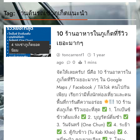
Tag:
ร้านต้นรถเช่าภูเก็ตแนะนำ
10 ร้านอาหารในภูเก็ตที่รีวิว
เยอะมากๆ
4 รถเช่าภูเก็ตยอด
นิยม
toncarrent1
1 year
ago
0
1 mins
จัดให้เลยครับ! นี่คือ 10 ร้านอาหารใน
ภูเก็ตที่รีวิวเยอะมากๆ ใน Google
Maps / Facebook / TikTok คนไปกัน
เพียบ เรียกว่ามีทั้งนักท่องเที่ยวและคน
พื้นที่การันตีความอร่อย
10 ร้าน
ดังภูเก็ต รีวิวเยอะที่สุด
1. โกเบ๊นซ์
ข้าวต้มแห้ง
2. บุญรัตน์ติ่มซำ
3. วันจันทร์ (One Chun)
4. ระย้า
5. ตู้กับข้าว (Tu Kab Khao)
6.
หมี่สะปำ คุณยายเจียร
7. โลบะ