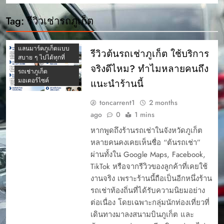
นิยม
CAR RENTAL
Tag:
รีวิวเช่ารถภูเก็ต
PHUKET
ขับรถเช่าภูเก็ต เที่ยว
แลนมาร์คภูเก็ตแบบ
รีวิวต้นรถเช่าภูเก็ต ใช้บริการ
สบาย ๆ ไปได้ทุกที่
จริงดีไหม? ทำไมหลายคนถึง
รถเช่าภูเก็ต
มอเตอร์ไซค์
แนะนำร้านนี้
toncarrent1
2 months
ago
0
1 mins
หากพูดถึงร้านรถเช่าในจังหวัดภูเก็ต
หลายคนคงเคยเห็นชื่อ “ต้นรถเช่า”
ผ่านทั้งใน Google Maps, Facebook,
TikTok หรือจากรีวิวของลูกค้าที่เคยใช้
งานจริง เพราะร้านนี้ถือเป็นอีกหนึ่งร้าน
รถเช่าท้องถิ่นที่ได้รับความนิยมอย่าง
ต่อเนื่อง โดยเฉพาะกลุ่มนักท่องเที่ยวที่
เดินทางมาลงสนามบินภูเก็ต และ