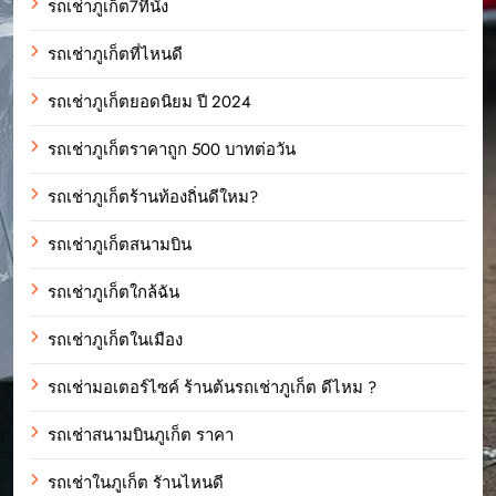
รถเช่าภูเก็ต7ที่นั่ง
รถเช่าภูเก็ตที่ไหนดี
รถเช่าภูเก็ตยอดนิยม ปี 2024
รถเช่าภูเก็ตราคาถูก 500 บาทต่อวัน
รถเช่าภูเก็ตร้านท้องถิ่นดีใหม?
รถเช่าภูเก็ตสนามบิน
รถเช่าภูเก็ตใกล้ฉัน
รถเช่าภูเก็ตในเมือง
รถเช่ามอเตอร์ไซค์ ร้านต้นรถเช่าภูเก็ต ดีไหม ?
รถเช่าสนามบินภูเก็ต ราคา
รถเช่าในภูเก็ต รัานไหนดี