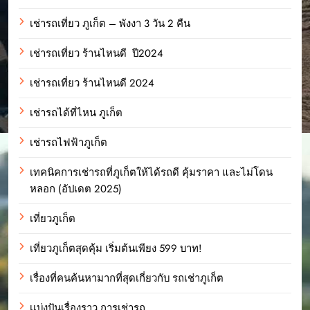
เช่ารถเที่ยว ภูเก็ต – พังงา 3 วัน 2 คืน
เช่ารถเที่ยว ร้านไหนดี ปี2024
เช่ารถเที่ยว ร้านไหนดี 2024
เช่ารถได้ที่ไหน ภูเก็ต
เช่ารถไฟฟ้าภูเก็ต
เทคนิคการเช่ารถที่ภูเก็ตให้ได้รถดี คุ้มราคา และไม่โดน
หลอก (อัปเดต 2025)
เที่ยวภูเก็ต
เที่ยวภูเก็ตสุดคุ้ม เริ่มต้นเพียง 599 บาท!
เรื่องที่คนค้นหามากที่สุดเกี่ยวกับ รถเช่าภูเก็ต
เเบ่งปันเรื่องราว การเช่ารถ