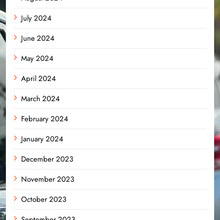
July 2024
June 2024
May 2024
April 2024
March 2024
February 2024
January 2024
December 2023
November 2023
October 2023
September 2023