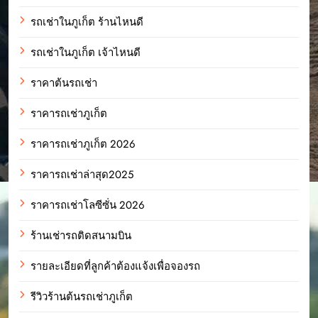
รถเช่าในภูเก็ต ร้านไหนดี
รถเช่าในภูเก็ต เจ้าไหนดี
ราคาต้นรถเช่า
ราคารถเช่าภูเก็ต
ราคารถเช่าภูเก็ต 2026
ราคารถเช่าล่าสุด2025
ราคารถเช่าโลซีซั่น 2026
ร้านเช่ารถติดสนามบิน
รายละเอียดที่ลูกค้าต้องแจ้งเพื่อจองรถ
รีวิวร้านต้นรถเช่าภูเก็ต