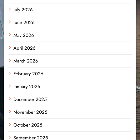
July 2026
June 2026
May 2026
April 2026
March 2026
February 2026
January 2026
December 2025
November 2025
October 2025
September 2025