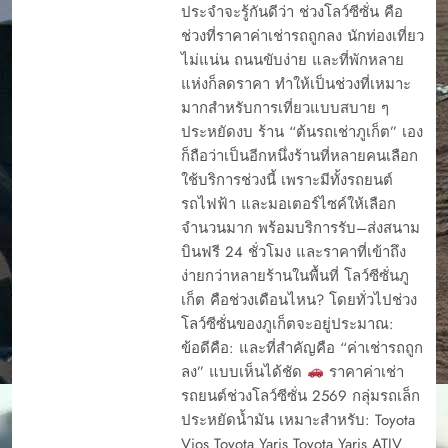
ประจำจะรู้กันดีว่า ช่วงโลว์ซีซั่น คือ
ช่วงที่ราคาค่าเช่ารถถูกลง นักท่องเที่ยว
ไม่แน่น ถนนขับง่าย และที่พักหลาย
แห่งก็ลดราคา ทำให้เป็นช่วงที่เหมาะ
มากสำหรับการเที่ยวแบบสบาย ๆ
ประหยัดงบ ร้าน “ต้นรถเช่าภูเก็ต” เอง
ก็ถือว่าเป็นอีกหนึ่งร้านที่หลายคนเลือก
ใช้บริการช่วงนี้ เพราะมีทั้งรถยนต์
รถไฟฟ้า และมอเตอร์ไซค์ให้เลือก
จำนวนมาก พร้อมบริการรับ–ส่งสนาม
บินฟรี 24 ชั่วโมง และราคาที่เข้าถึง
ง่ายกว่าหลายร้านในพื้นที่ โลว์ซีซั่นภู
เก็ต คือช่วงเดือนไหน? โดยทั่วไปช่วง
โลว์ซีซั่นของภูเก็ตจะอยู่ประมาณ:
ข้อดีคือ: และที่สำคัญคือ “ค่าเช่ารถถูก
ลง” แบบเห็นได้ชัด
ราคาค่าเช่า
รถยนต์ช่วงโลว์ซีซั่น 2569 กลุ่มรถเล็ก
ประหยัดน้ำมัน เหมาะสำหรับ: Toyota
Vios Toyota Yaris Toyota Yaris ATIV