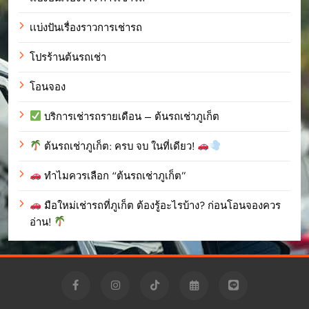
เเบ่งปันเรื่องราวการเช่ารถ
โปรร้านต้นรถเช่า
โอนจอง
บริการเช่ารถรายเดือน – ต้นรถเช่าภูเก็ต
ต้นรถเช่าภูเก็ต: ครบ จบ ในที่เดียว!
ทำไมควรเลือก “ต้นรถเช่าภูเก็ต”
มือใหม่เช่ารถที่ภูเก็ต ต้องรู้อะไรบ้าง? ก่อนโอนจองควร
อ่าน!