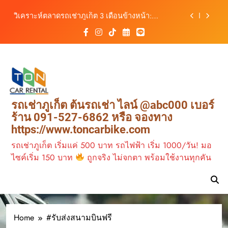
สิงหาคม–ตุลาคม 2569
Skip
ต้นรถเช่าภูเก็ต บริการรถเช่าครบวงจร ราคาคุ้มค่า
to
เดินทางสะดวกทุกเส้นทาง
content
เช่ารถมอเตอร์ไซค์ภูเก็ต กับต้นรถเช่า เดินทาง
สะดวก ราคาประหยัด เริ่มต้นเพียง 150 บาท/วัน
ต้นรถเช่าภูเก็ต รถเช่าราคาคุ้ม ใกล้สนามบิน มีรถให้
เลือกหลากหลาย พร้อมบริการ 24 ชั่วโมง
วิเคราะห์ตลาดรถเช่าภูเก็ต 3 เดือนข้างหน้า:
สิงหาคม–ตุลาคม 2569
ต้นรถเช่าภูเก็ต บริการรถเช่าครบวงจร ราคาคุ้มค่า
รถเช่าภูเก็ต ต้นรถเช่า ไลน์ @abc000 เบอร์
เดินทางสะดวกทุกเส้นทาง
ร้าน 091-527-6862 หรือ จองทาง
เช่ารถมอเตอร์ไซค์ภูเก็ต กับต้นรถเช่า เดินทาง
https://www.toncarbike.com
สะดวก ราคาประหยัด เริ่มต้นเพียง 150 บาท/วัน
รถเช่าภูเก็ต เริ่มแค่ 500 บาท รถไฟฟ้า เริ่ม 1000/วัน! มอ
ไซค์เริ่ม 150 บาท
ถูกจริง ไม่จกตา พร้อมใช้งานทุกคัน
Home
#รับส่งสนามบินฟรี