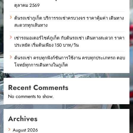
ตุลาคม 2569
ต้นรถเช่าภูเก็ต บริการรถเช่าครบวงจร ราคาคุ้มค่า เดินทาง
สะดวกทุกเส้นทาง
เช่ารถมอเตอร์ไซค์ภูเก็ต กับต้นรถเช่า เดินทางสะดวก ราคา
ประหยัด เริ่มต้นเพียง 150 บาท/วัน
ต้นรถเช่า ครบทุกฟังก์ชันการใช้งาน ครบทุกประเภทรถ ตอบ
โจทย์ทุกการเดินทางในภูเก็ต
Recent Comments
No comments to show.
Archives
August 2026