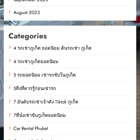
August 2023
Categories
4 รถเช่าภูเก็ต ยอดนิยม ต้นรถเช่า ภูเก็ต
4 รถเช่าภูเก็ตยอดนิยม
5 รถยอดนิยม เช่ารถขับในภูเก็ต
5สิ่งที่ควรรู้ก่อนเช่ารถ
7 อันดับรถเช่าเจ้าดัง Tiktok ภูเก็ต
7ที่นั่งเช่าขับภูเก็ตยอดนิยม
Car Rental Phuket