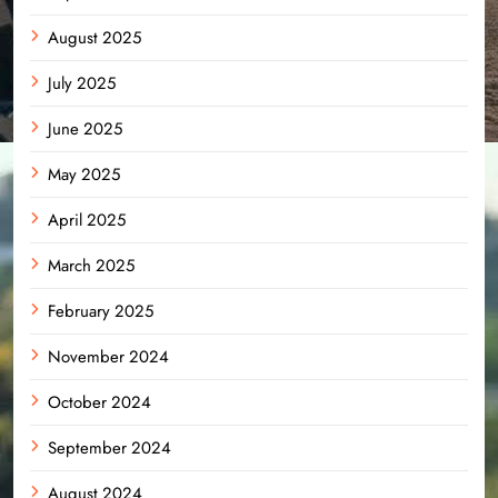
August 2025
July 2025
June 2025
May 2025
April 2025
March 2025
February 2025
November 2024
October 2024
September 2024
August 2024