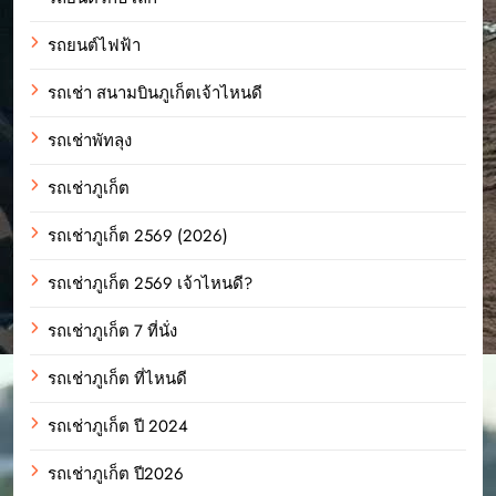
รถยนต์ไฟฟ้า
รถเช่า สนามบินภูเก็ตเจ้าไหนดี
รถเช่าพัทลุง
รถเช่าภูเก็ต
รถเช่าภูเก็ต 2569 (2026)
รถเช่าภูเก็ต 2569 เจ้าไหนดี?
รถเช่าภูเก็ต 7 ที่นั่ง
รถเช่าภูเก็ต ที่ไหนดี
รถเช่าภูเก็ต ปี 2024
รถเช่าภูเก็ต ปี2026