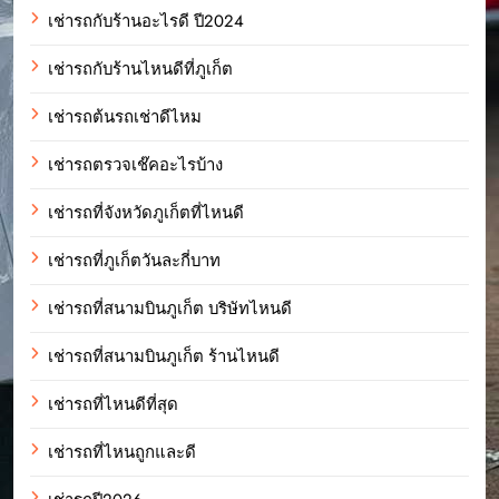
เช่ารถกับร้านอะไรดี ปี2024
เช่ารถกับร้านไหนดีที่ภูเก็ต
เช่ารถต้นรถเช่าดีไหม
เช่ารถตรวจเช๊คอะไรบ้าง
เช่ารถที่จังหวัดภูเก็ตที่ไหนดี
เช่ารถที่ภูเก็ตวันละกี่บาท
เช่ารถที่สนามบินภูเก็ต บริษัทไหนดี
เช่ารถที่สนามบินภูเก็ต ร้านไหนดี
เช่ารถที่ไหนดีที่สุด
เช่ารถที่ไหนถูกและดี