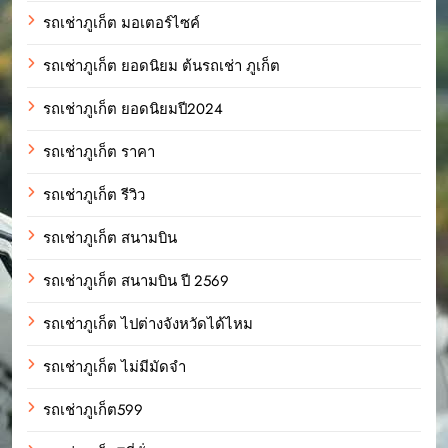
รถเช่าภูเก็ต มอเตอร์ไซค์
รถเช่าภูเก็ต ยอดนิยม ต้นรถเช่า ภูเก็ต
รถเช่าภูเก็ต ยอดนิยมปี2024
รถเช่าภูเก็ต ราคา
รถเช่าภูเก็ต รีวิว
รถเช่าภูเก็ต สนามบิน
รถเช่าภูเก็ต สนามบิน ปี 2569
รถเช่าภูเก็ต ไปต่างจังหวัดได้ไหม
รถเช่าภูเก็ต ไม่มีมัดจำ
รถเช่าภูเก็ต599