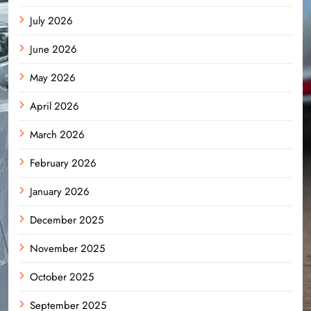
July 2026
June 2026
May 2026
April 2026
March 2026
February 2026
January 2026
December 2025
November 2025
October 2025
September 2025