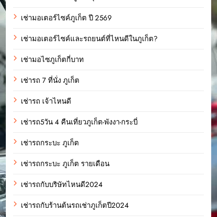
เช่ามอเตอร์ไซค์ภูเก็ต ปี 2569
เช่ามอเตอร์ไซค์และรถยนต์ที่ไหนดีในภูเก็ต?
เช่ามอไซภูเก็ตกี่บาท
เช่ารถ 7 ที่นั่ง ภูเก็ต
เช่ารถ เจ้าไหนดี
เช่ารถ5วัน 4 คืนเที่ยวภูเก็ต-พังงา-กระบี่
เช่ารถกระบะ ภูเก็ต
เช่ารถกระบะ ภูเก็ต รายเดือน
เช่ารถกับบริษัทไหนดี2024
เช่ารถกับร้านต้นรถเช่าภูเก็ตปี2024