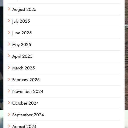
August 2025
July 2025
June 2025
May 2025
April 2025
March 2025
February 2025
November 2024
October 2024
September 2024
August 2024