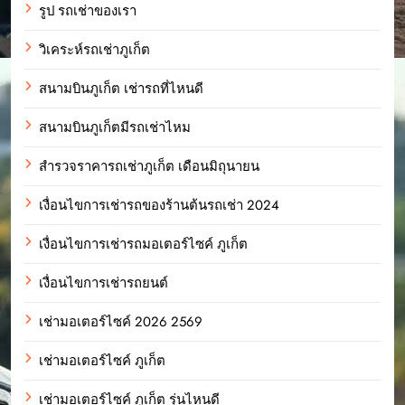
รูป รถเช่าของเรา
วิเคระห์รถเช่าภูเก็ต
สนามบินภูเก็ต เช่ารถที่ไหนดี
สนามบินภูเก็ตมีรถเช่าไหม
สำรวจราคารถเช่าภูเก็ต เดือนมิถุนายน
เงื่อนไขการเช่ารถของร้านต้นรถเช่า 2024
เงื่อนไขการเช่ารถมอเตอร์ไซค์ ภูเก็ต
เงื่อนไขการเช่ารถยนต์
เช่ามอเตอร์ไซค์ 2026 2569
เช่ามอเตอร์ไซค์ ภูเก็ต
เช่ามอเตอร์ไซค์ ภูเก็ต รุ่นไหนดี