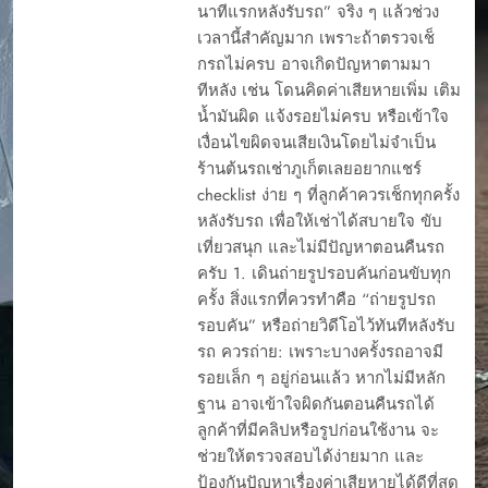
นาทีแรกหลังรับรถ” จริง ๆ แล้วช่วง
เวลานี้สำคัญมาก เพราะถ้าตรวจเช็
กรถไม่ครบ อาจเกิดปัญหาตามมา
ทีหลัง เช่น โดนคิดค่าเสียหายเพิ่ม เติม
น้ำมันผิด แจ้งรอยไม่ครบ หรือเข้าใจ
เงื่อนไขผิดจนเสียเงินโดยไม่จำเป็น
ร้านต้นรถเช่าภูเก็ตเลยอยากแชร์
checklist ง่าย ๆ ที่ลูกค้าควรเช็กทุกครั้ง
หลังรับรถ เพื่อให้เช่าได้สบายใจ ขับ
เที่ยวสนุก และไม่มีปัญหาตอนคืนรถ
ครับ 1. เดินถ่ายรูปรอบคันก่อนขับทุก
ครั้ง สิ่งแรกที่ควรทำคือ “ถ่ายรูปรถ
รอบคัน” หรือถ่ายวิดีโอไว้ทันทีหลังรับ
รถ ควรถ่าย: เพราะบางครั้งรถอาจมี
รอยเล็ก ๆ อยู่ก่อนแล้ว หากไม่มีหลัก
ฐาน อาจเข้าใจผิดกันตอนคืนรถได้
ลูกค้าที่มีคลิปหรือรูปก่อนใช้งาน จะ
ช่วยให้ตรวจสอบได้ง่ายมาก และ
ป้องกันปัญหาเรื่องค่าเสียหายได้ดีที่สุด