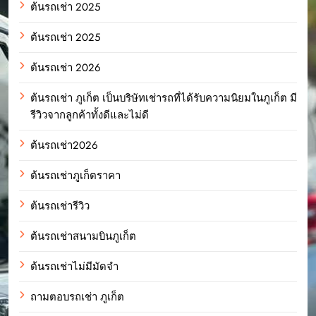
ต้นรถเช่า 2025
ต้นรถเช่า 2025
ต้นรถเช่า 2026
ต้นรถเช่า ภูเก็ต เป็นบริษัทเช่ารถที่ได้รับความนิยมในภูเก็ต มี
รีวิวจากลูกค้าทั้งดีและไม่ดี
ต้นรถเช่า2026
ต้นรถเช่าภูเก็ตราคา
ต้นรถเช่ารีวิว
ต้นรถเช่าสนามบินภูเก็ต
ต้นรถเช่าไม่มีมัดจำ
ถามตอบรถเช่า ภูเก็ต