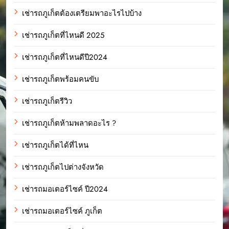
เช่ารถภูเก็ตต้องเตรียมพาอะไรไปบ้าง
เช่ารถภูเก็ตที่ไหนดี 2025
เช่ารถภูเก็ตที่ไหนดีปี2024
เช่ารถภูเก็ตพร้อมคนขับ
เช่ารถภูเก็ตรีวิว
เช่ารถภูเก็ตห้ามพลาดอะไร ?
เช่ารถภูเก็ตได้ที่ไหน
เช่ารถภูเก็ตไปต่างจังหวัด
เช่ารถมอเตอร์ไซค์ ปี2024
เช่ารถมอเตอร์ไซค์ ภูเก็ต