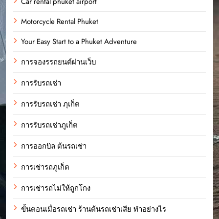
Car rental phuket airport
Motorcycle Rental Phuket
Your Easy Start to a Phuket Adventure
การจองรรถยนต์ผ่านเว็บ
การรับรถเช่า
การรับรถเช่า ภุเก็ต
การรับรถเช่าภูเก็ต
การออกบิล ต้นรถเช่า
การเช่ารถภูเก็ต
การเช่ารถไม่ให้ถูกโกง
ขั้นตอนเมื่อรถเช่า ร้านต้นรถเช่าเสีย ทำอย่างไร