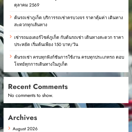
ตุลาคม 2569
ต้นรถเช่าภูเก็ต บริการรถเช่าครบวงจร ราคาคุ้มค่า เดินทาง
สะดวกทุกเส้นทาง
เช่ารถมอเตอร์ไซค์ภูเก็ต กับต้นรถเช่า เดินทางสะดวก ราคา
ประหยัด เริ่มต้นเพียง 150 บาท/วัน
ต้นรถเช่า ครบทุกฟังก์ชันการใช้งาน ครบทุกประเภทรถ ตอบ
โจทย์ทุกการเดินทางในภูเก็ต
Recent Comments
No comments to show.
Archives
August 2026