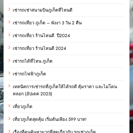
เช่ารถเช่าสนามบินภูเก็ตที่ไหนดี
เช่ารถเที่ยว ภูเก็ต – พังงา 3 วัน 2 คืน
เช่ารถเที่ยว ร้านไหนดี ปี2024
เช่ารถเที่ยว ร้านไหนดี 2024
เช่ารถได้ที่ไหน ภูเก็ต
เช่ารถไฟฟ้าภูเก็ต
เทคนิคการเช่ารถที่ภูเก็ตให้ได้รถดี คุ้มราคา และไม่โดน
หลอก (อัปเดต 2025)
เที่ยวภูเก็ต
เที่ยวภูเก็ตสุดคุ้ม เริ่มต้นเพียง 599 บาท!
เรื่องที่คนค้นหามากที่สุดเกี่ยวกับ รถเช่าภูเก็ต