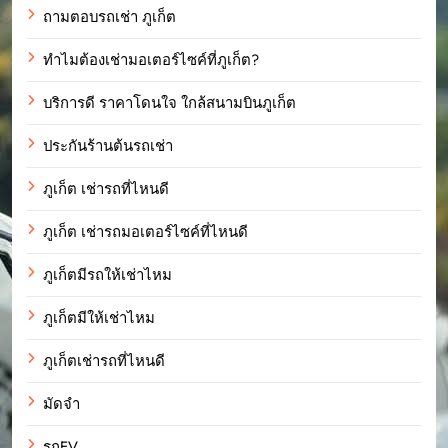
ถามตอบรถเช่า ภูเก็ต
ทำไมต้องเช่ามอเตอร์ไซค์ที่ภูเก็ต?
บริการดี ราคาโดนใจ ใกล้สนามบินภูเก็ต
ประกันร้านต้นรถเช่า
ภูเก็ต เช่ารถที่ไหนดี
ภูเก็ต เช่ารถมอเตอร์ไซค์ที่ไหนดี
ภูเก็ตมีรถให้เช่าไหม
ภูเก็ตมีให้เช่าไหม
ภูเก็ตเช่ารถที่ไหนดี
มัดจำ
รถEV