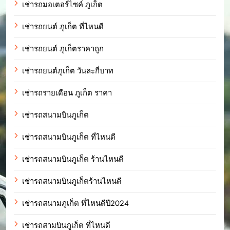
เช่ารถมอเตอร์ไซค์ ภูเก็ต
เช่ารถยนต์ ภูเก็ต ที่ไหนดี
เช่ารถยนต์ ภูเก็ตราคาถูก
เช่ารถยนต์ภูเก็ต วันละกี่บาท
เช่ารถรายเดือน ภูเก็ต ราคา
เช่ารถสนามบินภูเก็ต
เช่ารถสนามบินภูเก็ต ที่ไหนดี
เช่ารถสนามบินภูเก็ต ร้านไหนดี
เช่ารถสนามบินภูเก็ตร้านไหนดี
เช่ารถสนามภูเก็ต ที่ไหนดีปี2024
เช่ารถสามบินภูเก็ต ที่ไหนดี