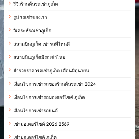
รีวิวร้านต้นรถเช่าภูเก็ต
รูป รถเช่าของเรา
วิเคระห์รถเช่าภูเก็ต
สนามบินภูเก็ต เช่ารถที่ไหนดี
สนามบินภูเก็ตมีรถเช่าไหม
สำรวจราคารถเช่าภูเก็ต เดือนมิถุนายน
เงื่อนไขการเช่ารถของร้านต้นรถเช่า 2024
เงื่อนไขการเช่ารถมอเตอร์ไซค์ ภูเก็ต
เงื่อนไขการเช่ารถยนต์
เช่ามอเตอร์ไซค์ 2026 2569
เช่ามอเตอร์ไซค์ ภูเก็ต