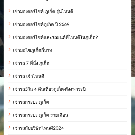
เช่ามอเตอร์ไซค์ ภูเก็ต รุ่นไหนดี
เช่ามอเตอร์ไซค์ภูเก็ต ปี 2569
เช่ามอเตอร์ไซค์และรถยนต์ที่ไหนดีในภูเก็ต?
เช่ามอไซภูเก็ตกี่บาท
เช่ารถ 7 ที่นั่ง ภูเก็ต
เช่ารถ เจ้าไหนดี
เช่ารถ5วัน 4 คืนเที่ยวภูเก็ต-พังงา-กระบี่
เช่ารถกระบะ ภูเก็ต
เช่ารถกระบะ ภูเก็ต รายเดือน
เช่ารถกับบริษัทไหนดี2024