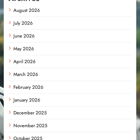
August 2026
July 2026
June 2026
May 2026
April 2026
March 2026
February 2026
January 2026
December 2025
November 2025
October 2025