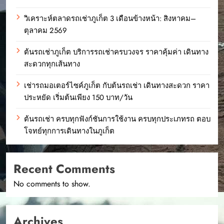
วิเคราะห์ตลาดรถเช่าภูเก็ต 3 เดือนข้างหน้า: สิงหาคม–
ตุลาคม 2569
ต้นรถเช่าภูเก็ต บริการรถเช่าครบวงจร ราคาคุ้มค่า เดินทาง
สะดวกทุกเส้นทาง
เช่ารถมอเตอร์ไซค์ภูเก็ต กับต้นรถเช่า เดินทางสะดวก ราคา
ประหยัด เริ่มต้นเพียง 150 บาท/วัน
ต้นรถเช่า ครบทุกฟังก์ชันการใช้งาน ครบทุกประเภทรถ ตอบ
โจทย์ทุกการเดินทางในภูเก็ต
Recent Comments
No comments to show.
Archives