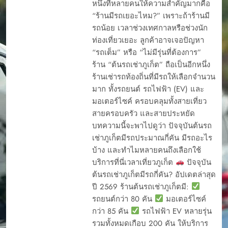
หนึ่งที่หลายคนให้ความสำคัญมากคือ
“ร้านมีรถเยอะไหม?” เพราะถ้าร้านมี
รถน้อย เวลาช่วงเทศกาลหรือช่วงนัก
ท่องเที่ยวเยอะ ลูกค้าอาจเจอปัญหา
“รถเต็ม” หรือ “ไม่มีรุ่นที่ต้องการ”
ร้าน “ต้นรถเช่าภูเก็ต” ถือเป็นอีกหนึ่ง
ร้านเช่ารถท้องถิ่นที่มีรถให้เลือกจำนวน
มาก ทั้งรถยนต์ รถไฟฟ้า (EV) และ
มอเตอร์ไซค์ ครอบคลุมทั้งสายเที่ยว
สายครอบครัว และสายประหยัด
บทความนี้จะพาไปดูว่า ปัจจุบันต้นรถ
เช่าภูเก็ตมีรถประมาณกี่คัน มีรถอะไร
บ้าง และทำไมหลายคนถึงเลือกใช้
บริการที่นี่เวลาเที่ยวภูเก็ต
ปัจจุบัน
ต้นรถเช่าภูเก็ตมีรถกี่คัน? อัปเดตล่าสุด
ปี 2569 ร้านต้นรถเช่าภูเก็ตมี:
รถยนต์กว่า 80 คัน
มอเตอร์ไซค์
กว่า 85 คัน
รถไฟฟ้า EV หลายรุ่น
รวมทั้งหมดเกือบ 200 คัน ให้บริการ