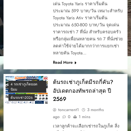
เด่น Toyota Yaris ราคาเริ่มต้น
ประมาณ 599 บาท/วัน เหมาะสำหรับ
Toyota Yaris Ativ ราคาเริ่มต้น
ประมาณ 650-800 บาท/วัน จุดเด่น
ราคารถเช่า 7 ที่นั่ง สำหรับครอบครัว
หรือกลุ่มเพื่อนหลายคน รถ 7 ที่นั่งช่วย
ลดค่าใช้จ่ายได้มากกว่าการแยกเช่า
หลายคัน Toyota…
Read More
ต้นรถเช่าภูเก็ตมีรถกี่คัน?
4 รถเช่าภูเก็ตยอด
อัปเดตกองทัพรถล่าสุด ปี
นิยม
2569
ต้นรถเช่า2026
toncarrent1
3 months
ago
0
1 mins
เวลาลูกค้าจะเลือกเช่ารถในภูเก็ต สิ่ง