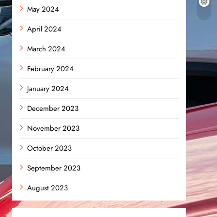
May 2024
April 2024
March 2024
February 2024
January 2024
December 2023
November 2023
October 2023
September 2023
August 2023