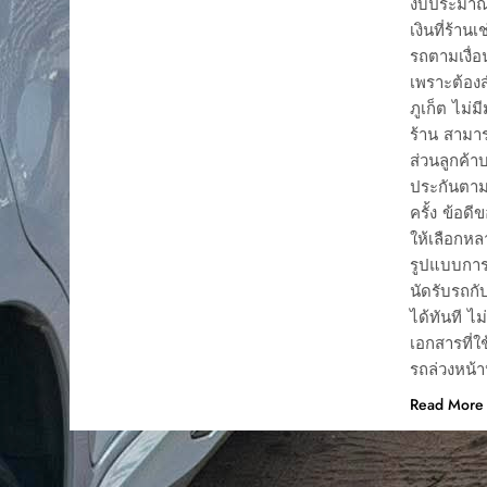
งบประมาณไป
เงินที่ร้าน
รถตามเงื่อ
เพราะต้องส
ภูเก็ต ไม่ม
ร้าน สามาร
ส่วนลูกค้าบ
ประกันตามเ
ครั้ง ข้อด
ให้เลือกห
รูปแบบการเ
นัดรับรถกั
ได้ทันที ไ
เอกสารที่ใ
รถล่วงหน้
Read More