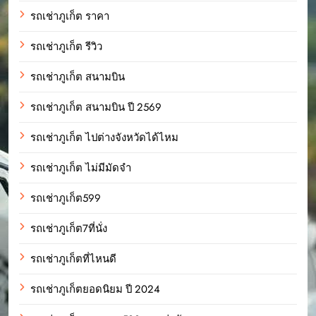
รถเช่าภูเก็ต ราคา
รถเช่าภูเก็ต รีวิว
รถเช่าภูเก็ต สนามบิน
รถเช่าภูเก็ต สนามบิน ปี 2569
รถเช่าภูเก็ต ไปต่างจังหวัดได้ไหม
รถเช่าภูเก็ต ไม่มีมัดจำ
รถเช่าภูเก็ต599
รถเช่าภูเก็ต7ที่นั่ง
รถเช่าภูเก็ตที่ไหนดี
รถเช่าภูเก็ตยอดนิยม ปี 2024