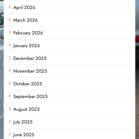
April 2026
March 2026
February 2026
January 2026
December 2025
November 2025
October 2025
September 2025
August 2025
July 2025
June 2025