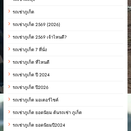
รถเช่าภูเก็ต
รถเช่าภูเก็ต 2569 (2026)
รถเช่าภูเก็ต 2569 เจ้าไหนดี?
รถเช่าภูเก็ต 7 ที่นั่ง
รถเช่าภูเก็ต ที่ไหนดี
รถเช่าภูเก็ต ปี 2024
รถเช่าภูเก็ต ปี2026
รถเช่าภูเก็ต มอเตอร์ไซค์
รถเช่าภูเก็ต ยอดนิยม ต้นรถเช่า ภูเก็ต
รถเช่าภูเก็ต ยอดนิยมปี2024