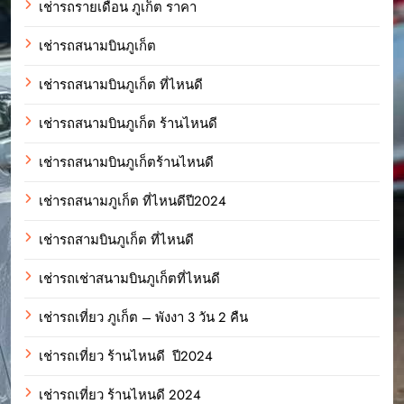
เช่ารถรายเดือน ภูเก็ต ราคา
เช่ารถสนามบินภูเก็ต
เช่ารถสนามบินภูเก็ต ที่ไหนดี
เช่ารถสนามบินภูเก็ต ร้านไหนดี
เช่ารถสนามบินภูเก็ตร้านไหนดี
เช่ารถสนามภูเก็ต ที่ไหนดีปี2024
เช่ารถสามบินภูเก็ต ที่ไหนดี
เช่ารถเช่าสนามบินภูเก็ตที่ไหนดี
เช่ารถเที่ยว ภูเก็ต – พังงา 3 วัน 2 คืน
เช่ารถเที่ยว ร้านไหนดี ปี2024
เช่ารถเที่ยว ร้านไหนดี 2024