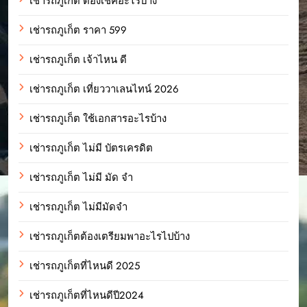
เช่ารถภูเก็ต ต้องเช็คอะไรบ้าง
เช่ารถภูเก็ต ราคา 599
เช่ารถภูเก็ต เจ้าไหน ดี
เช่ารถภูเก็ต เที่ยววาเลนไทน์ 2026
เช่ารถภูเก็ต ใช้เอกสารอะไรบ้าง
เช่ารถภูเก็ต ไม่มี บัตรเครดิต
เช่ารถภูเก็ต ไม่มี มัด จํา
เช่ารถภูเก็ต ไม่มีมัดจำ
เช่ารถภูเก็ตต้องเตรียมพาอะไรไปบ้าง
เช่ารถภูเก็ตที่ไหนดี 2025
เช่ารถภูเก็ตที่ไหนดีปี2024