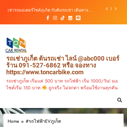
เดินทางสะดวกทุกเส้นทาง
Skip
เช่ารถมอเตอร์ไซค์ภูเก็ต กับต้นรถเช่า เดินทาง
to
สะดวก ราคาประหยัด เริ่มต้นเพียง 150 บาท/วัน
content
ต้นรถเช่าภูเก็ต รถเช่าราคาคุ้ม ใกล้สนามบิน มีรถให้
เลือกหลากหลาย พร้อมบริการ 24 ชั่วโมง
วิเคราะห์ตลาดรถเช่าภูเก็ต 3 เดือนข้างหน้า:
สิงหาคม–ตุลาคม 2569
ต้นรถเช่าภูเก็ต บริการรถเช่าครบวงจร ราคาคุ้มค่า
เดินทางสะดวกทุกเส้นทาง
เช่ารถมอเตอร์ไซค์ภูเก็ต กับต้นรถเช่า เดินทาง
รถเช่าภูเก็ต ต้นรถเช่า ไลน์ @abc000 เบอร์
สะดวก ราคาประหยัด เริ่มต้นเพียง 150 บาท/วัน
ร้าน 091-527-6862 หรือ จองทาง
https://www.toncarbike.com
รถเช่าภูเก็ต เริ่มแค่ 500 บาท รถไฟฟ้า เริ่ม 1000/วัน! มอ
ไซค์เริ่ม 150 บาท
ถูกจริง ไม่จกตา พร้อมใช้งานทุกคัน
Home
#รถไฟฟ้าEVภูเก็ต