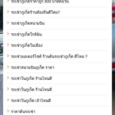
รถเช่าภูเก็ตราคาถูก 500 บาทต่อวัน
รถเช่าภูเก็ตร้านท้องถิ่นดีใหม?
รถเช่าภูเก็ตสนามบิน
รถเช่าภูเก็ตใกล้ฉัน
รถเช่าภูเก็ตในเมือง
รถเช่ามอเตอร์ไซค์ ร้านต้นรถเช่าภูเก็ต ดีไหม ?
รถเช่าสนามบินภูเก็ต ราคา
รถเช่าในภูเก็ต รัานไหนดี
รถเช่าในภูเก็ต ร้านไหนดี
รถเช่าในภูเก็ต เจ้าไหนดี
ราคาต้นรถเช่า