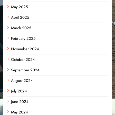
May 2025
April 2025
March 2025
February 2025
November 2024
October 2024
September 2024
August 2024
July 2024
June 2024
May 2024