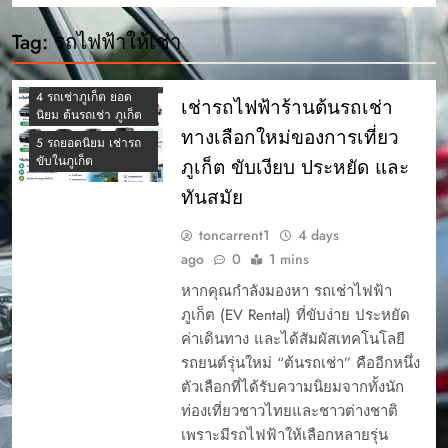
Tag:
รถไฟฟ้าให้เช่า
4 รถเช่าภูเก็ต ยอด
เช่ารถไฟฟ้าร้านต้นรถเช่า
นิยม ต้นรถเช่า ภูเก็ต
ทางเลือกใหม่ของการเที่ยว
5 รถยอดนิยม เช่ารถ
4 รถเช่าภูเก็ต ยอด
ขับในภูเก็ต
ภูเก็ต ขับเงียบ ประหยัด และ
นิยม ต้นรถเช่า ภูเก็ต
การออกบิล ต้นรถเช่า
ทันสมัย
ขั้นตอนเมื่อรถเช่า
toncarrent1
4 days
ร้านต้นรถเช่าเสีย ทำ
อย่างไร
ago
0
1 mins
คู่มือการเช่าและใช้
หากคุณกำลังมองหา รถเช่าไฟฟ้า
งานรถยนต์ไฟฟ้า
ภูเก็ต (EV Rental) ที่ขับง่าย ประหยัด
(EV) ในภูเก็ต: ข้อมูล
ค่าเดินทาง และได้สัมผัสเทคโนโลยี
ครบจบในที่เดียวจาก
"ต้นรถเช่า"
รถยนต์รุ่นใหม่ “ต้นรถเช่า” คืออีกหนึ่ง
ต้นรถเช่า 2025
ตัวเลือกที่ได้รับความนิยมจากทั้งนัก
ท่องเที่ยวชาวไทยและชาวต่างชาติ
ต้นรถเช่า 2025
เพราะมีรถไฟฟ้าให้เลือกหลายรุ่น
ต้นรถเช่า 2025