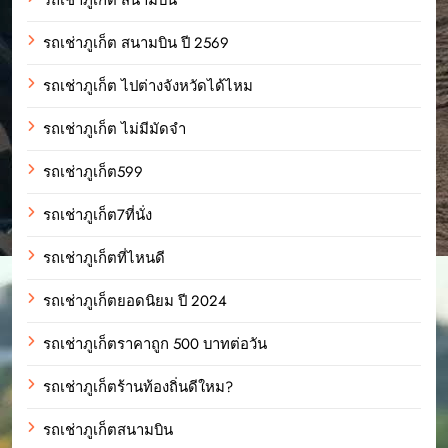
รถเช่าภูเก็ต สนามบิน ปี 2569
รถเช่าภูเก็ต ไปต่างจังหวัดได้ไหม
รถเช่าภูเก็ต ไม่มีมัดจำ
รถเช่าภูเก็ต599
รถเช่าภูเก็ต7ที่นั่ง
รถเช่าภูเก็ตที่ไหนดี
รถเช่าภูเก็ตยอดนิยม ปี 2024
รถเช่าภูเก็ตราคาถูก 500 บาทต่อวัน
รถเช่าภูเก็ตร้านท้องถิ่นดีใหม?
รถเช่าภูเก็ตสนามบิน