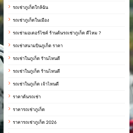
รถเช่าภูเก็ตใกล้ฉัน
รถเช่าภูเก็ตในเมือง
รถเช่ามอเตอร์ไซค์ ร้านต้นรถเช่าภูเก็ต ดีไหม ?
รถเช่าสนามบินภูเก็ต ราคา
รถเช่าในภูเก็ต รัานไหนดี
รถเช่าในภูเก็ต ร้านไหนดี
รถเช่าในภูเก็ต เจ้าไหนดี
ราคาต้นรถเช่า
ราคารถเช่าภูเก็ต
ราคารถเช่าภูเก็ต 2026