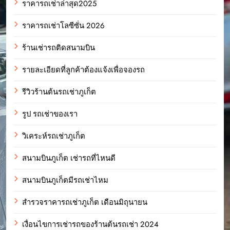
ราคารถเช่าล่าสุด2025
ราคารถเช่าโลซีซั่น 2026
ร้านเช่ารถติดสนามบิน
รายละเอียดที่ลูกค้าต้องแจ้งเพื่อจองรถ
รีวิวร้านต้นรถเช่าภูเก็ต
รูป รถเช่าของเรา
วิเคระห์รถเช่าภูเก็ต
สนามบินภูเก็ต เช่ารถที่ไหนดี
สนามบินภูเก็ตมีรถเช่าไหม
สำรวจราคารถเช่าภูเก็ต เดือนมิถุนายน
เงื่อนไขการเช่ารถของร้านต้นรถเช่า 2024