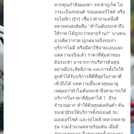
หากคุณกำลังมองหา รถเช่าภูเก็ต ไม่
ว่าจะเป็นรถยนต์ รถมอเตอร์ไซค์ หรือ
รถไฟฟ้า (EV) เชื่อว่าคำถามหนึ่งที่
หลายคนสงสัยคือ “ทำไมต้นรถเช่าถึง
ให้ราคาได้ถูกกว่าหลายร้าน?” บางคน
อาจคิดว่าราคาถูกหมายถึงรถเก่า
บริการไม่ดี หรือมีค่าใช้จ่ายแอบแฝง
แต่ความจริงแล้ว ราคาที่คุ้มค่าของ
ต้นรถเช่า มาจากการบริหารต้นทุน
อย่างมีประสิทธิภาพ และการตั้งใจให้
ลูกค้าได้รับบริการที่ดีที่สุดในราคาที่
เข้าถึงได้ บทความนี้จะพาคุณมาดู
เหตุผลว่าทำไมต้นรถเช่าจึงสามารถให้
บริการในราคาที่คุ้มค่าได้ 1. มีรถ
จำนวนมาก ทำให้ต้นทุนต่อคันต่ำ ต้น
รถเช่ามีรถให้บริการทั้งรถยนต์ รถ
มอเตอร์ไซค์ และรถไฟฟ้าหลากหลาย
รุ่น รวมจำนวนหลายร้อยคัน เมื่อมี
จำนวนรถมาก จึงสามารถตั้งราคาค่า