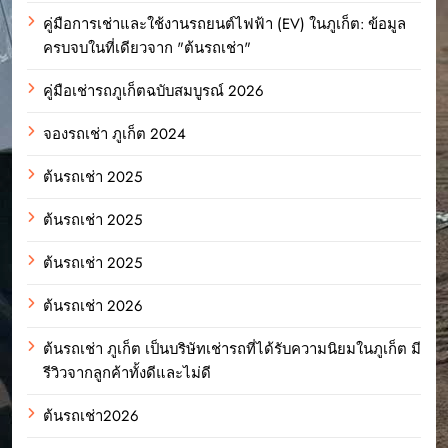
คู่มือการเช่าและใช้งานรถยนต์ไฟฟ้า (EV) ในภูเก็ต: ข้อมูล
ครบจบในที่เดียวจาก "ต้นรถเช่า"
คู่มือเช่ารถภูเก็ตฉบับสมบูรณ์ 2026
จองรถเช่า ภูเก็ต 2024
ต้นรถเช่า 2025
ต้นรถเช่า 2025
ต้นรถเช่า 2025
ต้นรถเช่า 2026
ต้นรถเช่า ภูเก็ต เป็นบริษัทเช่ารถที่ได้รับความนิยมในภูเก็ต มี
รีวิวจากลูกค้าทั้งดีและไม่ดี
ต้นรถเช่า2026