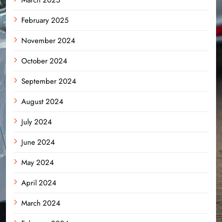
February 2025
November 2024
October 2024
September 2024
August 2024
July 2024
June 2024
May 2024
April 2024
March 2024