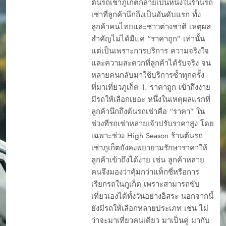
ต้นรถเช่าภูเก็ตกลายเป็นหนึ่งในร้านรถ
เช่าที่ลูกค้านึกถึงเป็นอันดับแรก ทั้ง
ลูกค้าคนไทยและชาวต่างชาติ เหตุผล
สำคัญไม่ได้มีแค่ “ราคาถูก” เท่านั้น
แต่เป็นเพราะการบริการ ความจริงใจ
และความสะดวกที่ลูกค้าได้รับจริง จน
หลายคนกลับมาใช้บริการซ้ำทุกครั้ง
ที่มาเที่ยวภูเก็ต 1. ราคาถูก เข้าถึงง่าย
มีรถให้เลือกเยอะ หนึ่งในเหตุผลแรกที่
ลูกค้านึกถึงต้นรถเช่าคือ “ราคา” ใน
ช่วงที่รถเช่าหลายเจ้าปรับราคาสูง โดย
เฉพาะช่วง High Season ร้านต้นรถ
เช่าภูเก็ตยังคงพยายามรักษาราคาให้
ลูกค้าเข้าถึงได้ง่าย เช่น ลูกค้าหลาย
คนจึงมองว่าคุ้มกว่าแท็กซี่หรือการ
เรียกรถในภูเก็ต เพราะสามารถขับ
เที่ยวเองได้ทั้งวันอย่างอิสระ นอกจากนี้
ยังมีรถให้เลือกหลายประเภท เช่น ไม่
ว่าจะมาเที่ยวคนเดียว มาเป็นคู่ มากับ