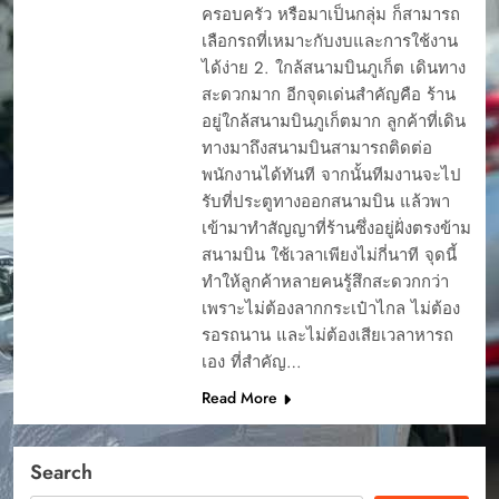
ครอบครัว หรือมาเป็นกลุ่ม ก็สามารถ
เลือกรถที่เหมาะกับงบและการใช้งาน
ได้ง่าย 2. ใกล้สนามบินภูเก็ต เดินทาง
สะดวกมาก อีกจุดเด่นสำคัญคือ ร้าน
อยู่ใกล้สนามบินภูเก็ตมาก ลูกค้าที่เดิน
ทางมาถึงสนามบินสามารถติดต่อ
พนักงานได้ทันที จากนั้นทีมงานจะไป
รับที่ประตูทางออกสนามบิน แล้วพา
เข้ามาทำสัญญาที่ร้านซึ่งอยู่ฝั่งตรงข้าม
สนามบิน ใช้เวลาเพียงไม่กี่นาที จุดนี้
ทำให้ลูกค้าหลายคนรู้สึกสะดวกกว่า
เพราะไม่ต้องลากกระเป๋าไกล ไม่ต้อง
รอรถนาน และไม่ต้องเสียเวลาหารถ
เอง ที่สำคัญ…
Read More
Search