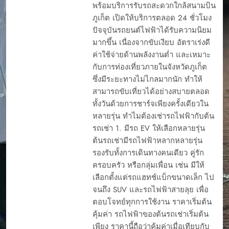
พร้อมบริการรับรถสะดวกใกล้สนามบิน
ต้นรถเช่า 2026
ภูเก็ต เปิดให้บริการตลอด 24 ชั่วโมง
ต้นรถเช่า ภูเก็ต เป็น
ปัจจุบันรถยนต์ไฟฟ้าได้รับความนิยม
บริษัทเช่ารถที่ได้รับ
มากขึ้น เนื่องจากขับเงียบ อัตราเร่งดี
ความนิยมในภูเก็ต มี
รีวิวจากลูกค้าทั้งดีและ
ค่าใช้จ่ายด้านพลังงานต่ำ และเหมาะ
ไม่ดี
กับการท่องเที่ยวภายในจังหวัดภูเก็ต
ต้นรถเช่า2026
ซึ่งมีระยะทางไม่ไกลมากนัก ทำให้
ต้นรถเช่าภูเก็ตราคา
สามารถขับเที่ยวได้อย่างสบายตลอด
ทั้งวันด้วยการชาร์จเพียงครั้งเดียวใน
ต้นรถเช่ารีวิว
หลายรุ่น ทำไมต้องเช่ารถไฟฟ้ากับต้น
ต้นรถเช่าสนามบิน
รถเช่า 1. มีรถ EV ให้เลือกหลายรุ่น
ภูเก็ต
ต้นรถเช่ามีรถไฟฟ้าหลากหลายรุ่น
ต้นรถเช่าไม่มีมัดจำ
รองรับทั้งการเดินทางคนเดียว คู่รัก
ประกันร้านต้นรถเช่า
ครอบครัว หรือกลุ่มเพื่อน เช่น มีให้
รถเช่าภูเก็ต ยอดนิยม
เลือกตั้งแต่รถแฮทช์แบ็กขนาดเล็ก ไป
ต้นรถเช่า ภูเก็ต
จนถึง SUV และรถไฟฟ้าสายลุย เพื่อ
รถเช่ามอเตอร์ไซค์
ตอบโจทย์ทุกการใช้งาน ราคาเริ่มต้น
ร้านต้นรถเช่าภูเก็ต ดี
ไหม ?
คุ้มค่า รถไฟฟ้าของต้นรถเช่าเริ่มต้น
เพียง ราคานี้ถือว่าคุ้มค่าเมื่อเทียบกับ
ราคาต้นรถเช่า