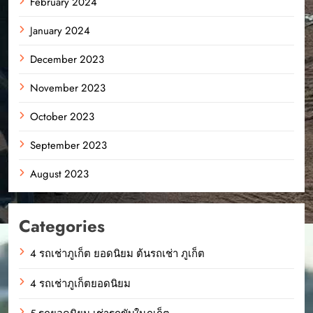
February 2024
January 2024
December 2023
November 2023
October 2023
September 2023
August 2023
Categories
4 รถเช่าภูเก็ต ยอดนิยม ต้นรถเช่า ภูเก็ต
4 รถเช่าภูเก็ตยอดนิยม