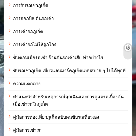
การรับรถเช่าภูเก็ต
การออกบิล ต้นรถเช่า
การเช่ารถภูเก็ต
การเช่ารถไม่ให้ถูกโกง
ขั้นตอนเมื่อรถเช่า ร้านต้นรถเช่าเสีย ทำอย่างไร
ขับรถเช่าภูเก็ต เที่ยวแลนมาร์คภูเก็ตแบบสบาย ๆ ไปได้ทุกที่
ความแตกต่าง
คำแนะนำสำหรับเหตุการณ์ฉุกเฉินและการดูแลรถเบื้องต้น
เมื่อเช่ารถในภูเก็ต
คู่มือการท่องเที่ยวภูเก็ตฉบับคนขับรถเที่ยวเอง
คู่มือการเช่ารถ