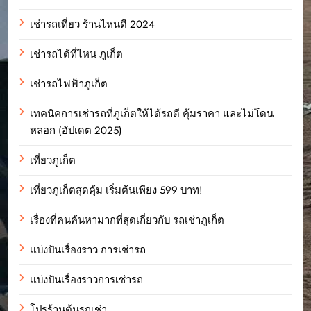
เช่ารถเที่ยว ร้านไหนดี 2024
เช่ารถได้ที่ไหน ภูเก็ต
เช่ารถไฟฟ้าภูเก็ต
เทคนิคการเช่ารถที่ภูเก็ตให้ได้รถดี คุ้มราคา และไม่โดน
หลอก (อัปเดต 2025)
เที่ยวภูเก็ต
เที่ยวภูเก็ตสุดคุ้ม เริ่มต้นเพียง 599 บาท!
เรื่องที่คนค้นหามากที่สุดเกี่ยวกับ รถเช่าภูเก็ต
เเบ่งปันเรื่องราว การเช่ารถ
เเบ่งปันเรื่องราวการเช่ารถ
โปรร้านต้นรถเช่า