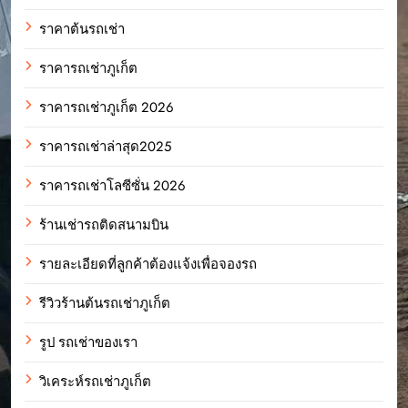
ราคาต้นรถเช่า
ราคารถเช่าภูเก็ต
ราคารถเช่าภูเก็ต 2026
ราคารถเช่าล่าสุด2025
ราคารถเช่าโลซีซั่น 2026
ร้านเช่ารถติดสนามบิน
รายละเอียดที่ลูกค้าต้องแจ้งเพื่อจองรถ
รีวิวร้านต้นรถเช่าภูเก็ต
รูป รถเช่าของเรา
วิเคระห์รถเช่าภูเก็ต