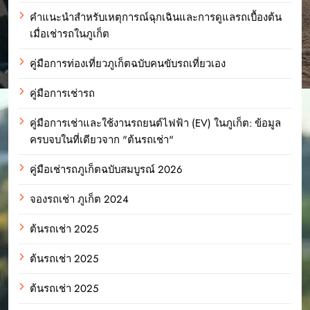
คำแนะนำสำหรับเหตุการณ์ฉุกเฉินและการดูแลรถเบื้องต้น
เมื่อเช่ารถในภูเก็ต
คู่มือการท่องเที่ยวภูเก็ตฉบับคนขับรถเที่ยวเอง
คู่มือการเช่ารถ
คู่มือการเช่าและใช้งานรถยนต์ไฟฟ้า (EV) ในภูเก็ต: ข้อมูล
ครบจบในที่เดียวจาก "ต้นรถเช่า"
คู่มือเช่ารถภูเก็ตฉบับสมบูรณ์ 2026
จองรถเช่า ภูเก็ต 2024
ต้นรถเช่า 2025
ต้นรถเช่า 2025
ต้นรถเช่า 2025