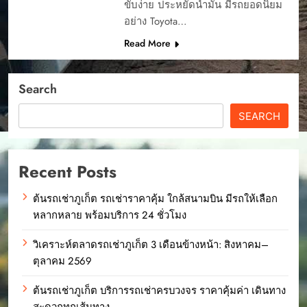
ขับง่าย ประหยัดน้ำมัน มีรถยอดนิยม
อย่าง Toyota…
Read More
Search
SEARCH
Recent Posts
ต้นรถเช่าภูเก็ต รถเช่าราคาคุ้ม ใกล้สนามบิน มีรถให้เลือก
หลากหลาย พร้อมบริการ 24 ชั่วโมง
วิเคราะห์ตลาดรถเช่าภูเก็ต 3 เดือนข้างหน้า: สิงหาคม–
ตุลาคม 2569
ต้นรถเช่าภูเก็ต บริการรถเช่าครบวงจร ราคาคุ้มค่า เดินทาง
สะดวกทุกเส้นทาง