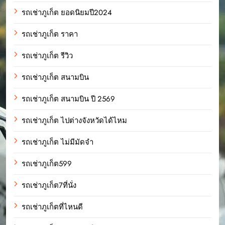
รถเช่าภูเก็ต ยอดนิยมปี2024
รถเช่าภูเก็ต ราคา
รถเช่าภูเก็ต รีวิว
รถเช่าภูเก็ต สนามบิน
รถเช่าภูเก็ต สนามบิน ปี 2569
รถเช่าภูเก็ต ไปต่างจังหวัดได้ไหม
รถเช่าภูเก็ต ไม่มีมัดจำ
รถเช่าภูเก็ต599
รถเช่าภูเก็ต7ที่นั่ง
รถเช่าภูเก็ตที่ไหนดี