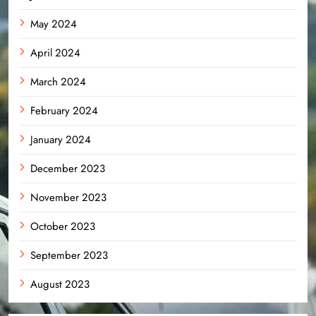
May 2024
April 2024
March 2024
February 2024
January 2024
December 2023
November 2023
October 2023
September 2023
August 2023