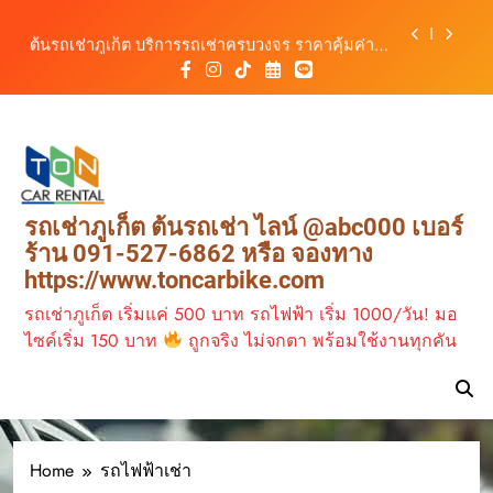
สิงหาคม–ตุลาคม 2569
Skip
ต้นรถเช่าภูเก็ต บริการรถเช่าครบวงจร ราคาคุ้มค่า
to
เดินทางสะดวกทุกเส้นทาง
content
เช่ารถมอเตอร์ไซค์ภูเก็ต กับต้นรถเช่า เดินทาง
สะดวก ราคาประหยัด เริ่มต้นเพียง 150 บาท/วัน
ต้นรถเช่าภูเก็ต รถเช่าราคาคุ้ม ใกล้สนามบิน มีรถให้
เลือกหลากหลาย พร้อมบริการ 24 ชั่วโมง
วิเคราะห์ตลาดรถเช่าภูเก็ต 3 เดือนข้างหน้า:
สิงหาคม–ตุลาคม 2569
ต้นรถเช่าภูเก็ต บริการรถเช่าครบวงจร ราคาคุ้มค่า
รถเช่าภูเก็ต ต้นรถเช่า ไลน์ @abc000 เบอร์
เดินทางสะดวกทุกเส้นทาง
ร้าน 091-527-6862 หรือ จองทาง
เช่ารถมอเตอร์ไซค์ภูเก็ต กับต้นรถเช่า เดินทาง
https://www.toncarbike.com
สะดวก ราคาประหยัด เริ่มต้นเพียง 150 บาท/วัน
รถเช่าภูเก็ต เริ่มแค่ 500 บาท รถไฟฟ้า เริ่ม 1000/วัน! มอ
ไซค์เริ่ม 150 บาท
ถูกจริง ไม่จกตา พร้อมใช้งานทุกคัน
Home
รถไฟฟ้าเช่า