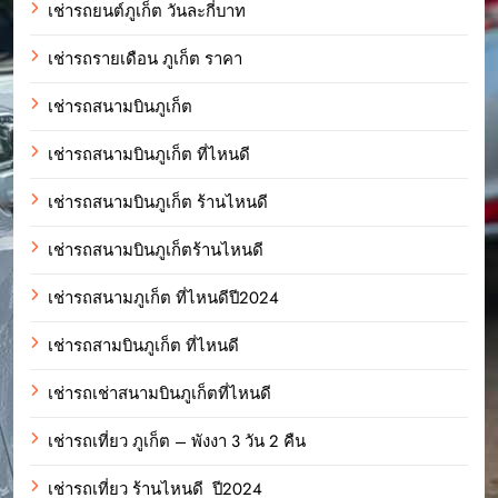
เช่ารถยนต์ภูเก็ต วันละกี่บาท
เช่ารถรายเดือน ภูเก็ต ราคา
เช่ารถสนามบินภูเก็ต
เช่ารถสนามบินภูเก็ต ที่ไหนดี
เช่ารถสนามบินภูเก็ต ร้านไหนดี
เช่ารถสนามบินภูเก็ตร้านไหนดี
เช่ารถสนามภูเก็ต ที่ไหนดีปี2024
เช่ารถสามบินภูเก็ต ที่ไหนดี
เช่ารถเช่าสนามบินภูเก็ตที่ไหนดี
เช่ารถเที่ยว ภูเก็ต – พังงา 3 วัน 2 คืน
เช่ารถเที่ยว ร้านไหนดี ปี2024