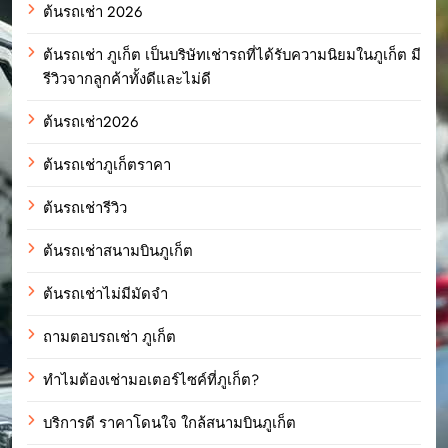
ต้นรถเช่า 2026
ต้นรถเช่า ภูเก็ต เป็นบริษัทเช่ารถที่ได้รับความนิยมในภูเก็ต มี
รีวิวจากลูกค้าทั้งดีและไม่ดี
ต้นรถเช่า2026
ต้นรถเช่าภูเก็ตราคา
ต้นรถเช่ารีวิว
ต้นรถเช่าสนามบินภูเก็ต
ต้นรถเช่าไม่มีมัดจำ
ถามตอบรถเช่า ภูเก็ต
ทำไมต้องเช่ามอเตอร์ไซค์ที่ภูเก็ต?
บริการดี ราคาโดนใจ ใกล้สนามบินภูเก็ต