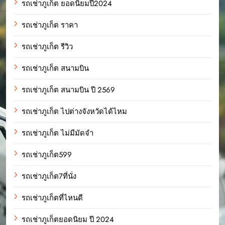
รถเช่าภูเก็ต ยอดนิยมปี2024
รถเช่าภูเก็ต ราคา
รถเช่าภูเก็ต รีวิว
รถเช่าภูเก็ต สนามบิน
รถเช่าภูเก็ต สนามบิน ปี 2569
รถเช่าภูเก็ต ไปต่างจังหวัดได้ไหม
รถเช่าภูเก็ต ไม่มีมัดจำ
รถเช่าภูเก็ต599
รถเช่าภูเก็ต7ที่นั่ง
รถเช่าภูเก็ตที่ไหนดี
รถเช่าภูเก็ตยอดนิยม ปี 2024