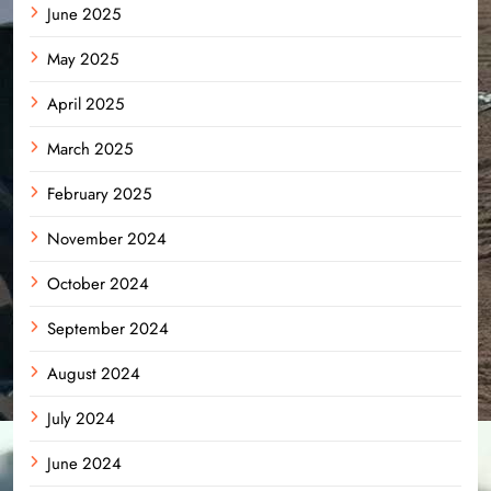
June 2025
May 2025
April 2025
March 2025
February 2025
November 2024
October 2024
September 2024
August 2024
July 2024
June 2024