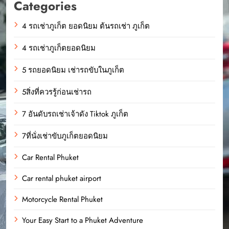
Categories
4 รถเช่าภูเก็ต ยอดนิยม ต้นรถเช่า ภูเก็ต
4 รถเช่าภูเก็ตยอดนิยม
5 รถยอดนิยม เช่ารถขับในภูเก็ต
5สิ่งที่ควรรู้ก่อนเช่ารถ
7 อันดับรถเช่าเจ้าดัง Tiktok ภูเก็ต
7ที่นั่งเช่าขับภูเก็ตยอดนิยม
Car Rental Phuket
Car rental phuket airport
Motorcycle Rental Phuket
Your Easy Start to a Phuket Adventure