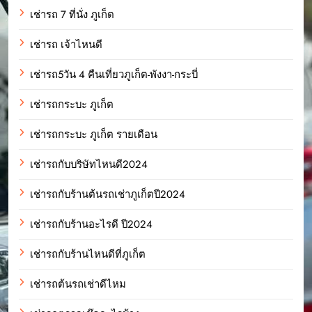
เช่ารถ 7 ที่นั่ง ภูเก็ต
เช่ารถ เจ้าไหนดี
เช่ารถ5วัน 4 คืนเที่ยวภูเก็ต-พังงา-กระบี่
เช่ารถกระบะ ภูเก็ต
เช่ารถกระบะ ภูเก็ต รายเดือน
เช่ารถกับบริษัทไหนดี2024
เช่ารถกับร้านต้นรถเช่าภูเก็ตปี2024
เช่ารถกับร้านอะไรดี ปี2024
เช่ารถกับร้านไหนดีที่ภูเก็ต
เช่ารถต้นรถเช่าดีไหม