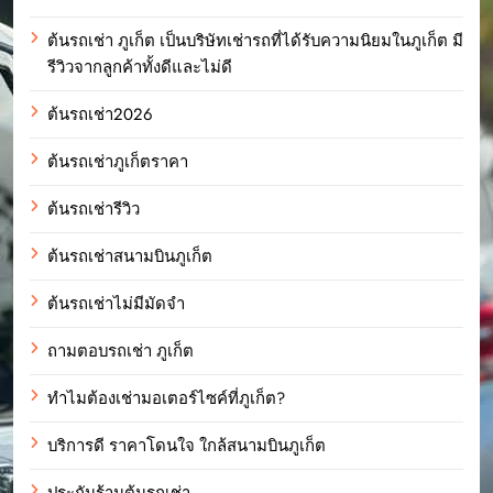
ต้นรถเช่า ภูเก็ต เป็นบริษัทเช่ารถที่ได้รับความนิยมในภูเก็ต มี
รีวิวจากลูกค้าทั้งดีและไม่ดี
ต้นรถเช่า2026
ต้นรถเช่าภูเก็ตราคา
ต้นรถเช่ารีวิว
ต้นรถเช่าสนามบินภูเก็ต
ต้นรถเช่าไม่มีมัดจำ
ถามตอบรถเช่า ภูเก็ต
ทำไมต้องเช่ามอเตอร์ไซค์ที่ภูเก็ต?
บริการดี ราคาโดนใจ ใกล้สนามบินภูเก็ต
ประกันร้านต้นรถเช่า