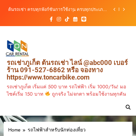
สะดวก ราคาประหยัด เริ่มต้นเพียง 150 บาท/วัน
Skip
ต้นรถเช่า ครบทุกฟังก์ชันการใช้งาน ครบทุกประเภท
to
รถ ตอบโจทย์ทุกการเดินทางในภูเก็ต
content
เช่ารถไฟฟ้าร้านต้นรถเช่า ทางเลือกใหม่ของการ
เที่ยวภูเก็ต ขับเงียบ ประหยัด และทันสมัย
ต้นรถเช่าภูเก็ต บริการรถเช่าครบวงจร ราคาคุ้มค่า
เดินทางสะดวกทุกเส้นทาง
เช่ารถมอเตอร์ไซค์ภูเก็ต กับต้นรถเช่า เดินทาง
สะดวก ราคาประหยัด เริ่มต้นเพียง 150 บาท/วัน
ต้นรถเช่า ครบทุกฟังก์ชันการใช้งาน ครบทุกประเภท
รถเช่าภูเก็ต ต้นรถเช่า ไลน์ @abc000 เบอร์
รถ ตอบโจทย์ทุกการเดินทางในภูเก็ต
ร้าน 091-527-6862 หรือ จองทาง
เช่ารถไฟฟ้าร้านต้นรถเช่า ทางเลือกใหม่ของการ
https://www.toncarbike.com
เที่ยวภูเก็ต ขับเงียบ ประหยัด และทันสมัย
รถเช่าภูเก็ต เริ่มแค่ 500 บาท รถไฟฟ้า เริ่ม 1000/วัน! มอ
ไซค์เริ่ม 150 บาท
ถูกจริง ไม่จกตา พร้อมใช้งานทุกคัน
Home
รถไฟฟ้าสำหรับนักท่องเที่ยว