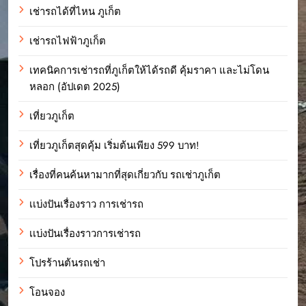
เช่ารถได้ที่ไหน ภูเก็ต
เช่ารถไฟฟ้าภูเก็ต
เทคนิคการเช่ารถที่ภูเก็ตให้ได้รถดี คุ้มราคา และไม่โดน
หลอก (อัปเดต 2025)
เที่ยวภูเก็ต
เที่ยวภูเก็ตสุดคุ้ม เริ่มต้นเพียง 599 บาท!
เรื่องที่คนค้นหามากที่สุดเกี่ยวกับ รถเช่าภูเก็ต
เเบ่งปันเรื่องราว การเช่ารถ
เเบ่งปันเรื่องราวการเช่ารถ
โปรร้านต้นรถเช่า
โอนจอง