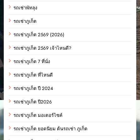
รถเช่าพัทลุง
รถเช่าภูเก็ต
รถเช่าภูเก็ต 2569 (2026)
รถเช่าภูเก็ต 2569 เจ้าไหนดี?
รถเช่าภูเก็ต 7 ที่นั่ง
รถเช่าภูเก็ต ที่ไหนดี
รถเช่าภูเก็ต ปี 2024
รถเช่าภูเก็ต ปี2026
รถเช่าภูเก็ต มอเตอร์ไซค์
รถเช่าภูเก็ต ยอดนิยม ต้นรถเช่า ภูเก็ต