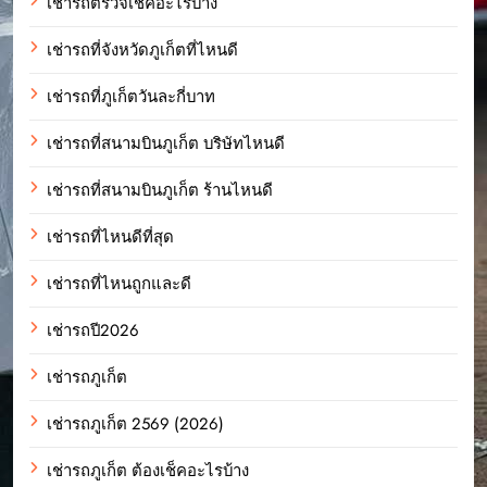
เช่ารถตรวจเช๊คอะไรบ้าง
เช่ารถที่จังหวัดภูเก็ตที่ไหนดี
เช่ารถที่ภูเก็ตวันละกี่บาท
เช่ารถที่สนามบินภูเก็ต บริษัทไหนดี
เช่ารถที่สนามบินภูเก็ต ร้านไหนดี
เช่ารถที่ไหนดีที่สุด
เช่ารถที่ไหนถูกและดี
เช่ารถปี2026
เช่ารถภูเก็ต
เช่ารถภูเก็ต 2569 (2026)
เช่ารถภูเก็ต ต้องเช็คอะไรบ้าง