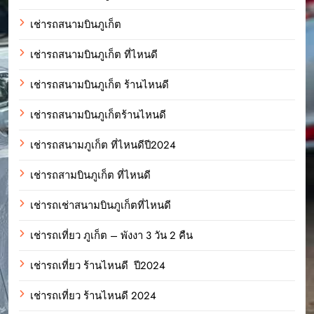
เช่ารถสนามบินภูเก็ต
เช่ารถสนามบินภูเก็ต ที่ไหนดี
เช่ารถสนามบินภูเก็ต ร้านไหนดี
เช่ารถสนามบินภูเก็ตร้านไหนดี
เช่ารถสนามภูเก็ต ที่ไหนดีปี2024
เช่ารถสามบินภูเก็ต ที่ไหนดี
เช่ารถเช่าสนามบินภูเก็ตที่ไหนดี
เช่ารถเที่ยว ภูเก็ต – พังงา 3 วัน 2 คืน
เช่ารถเที่ยว ร้านไหนดี ปี2024
เช่ารถเที่ยว ร้านไหนดี 2024