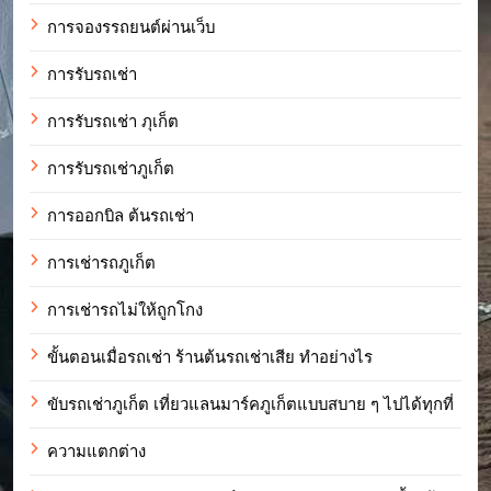
การจองรรถยนต์ผ่านเว็บ
การรับรถเช่า
การรับรถเช่า ภุเก็ต
การรับรถเช่าภูเก็ต
การออกบิล ต้นรถเช่า
การเช่ารถภูเก็ต
การเช่ารถไม่ให้ถูกโกง
ขั้นตอนเมื่อรถเช่า ร้านต้นรถเช่าเสีย ทำอย่างไร
ขับรถเช่าภูเก็ต เที่ยวแลนมาร์คภูเก็ตแบบสบาย ๆ ไปได้ทุกที่
ความแตกต่าง