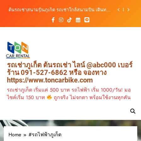
ต้นรถเช่าภูเก็ตอธิบายให้เข้าใจง่าย
Skip
ต้นรถเช่าสนามบินภูเก็ต รถเช่าใกล้สนามบิน เดินทาง
to
สะดวก เที่ยวภูเก็ตได้อย่างอิสระ
content
รถเช่าภูเก็ต มอเตอร์ไซค์ ทางเลือกเดินทางง่าย เที่ยว
ภูเก็ตคล่องตัว กับต้นรถเช่าภูเก็ต
ต้นรถเช่าสนามบินภูเก็ต รถเช่าใกล้สนามบิน เดินทาง
สะดวก รับรถง่าย เที่ยวได้ทันที
เช่ารถแล้วขับชนเป็นฝ่ายผิด ต้องเสียค่าอะไรบ้าง?
ต้นรถเช่าภูเก็ตอธิบายให้เข้าใจง่าย
ต้นรถเช่าสนามบินภูเก็ต รถเช่าใกล้สนามบิน เดินทาง
รถเช่าภูเก็ต ต้นรถเช่า ไลน์ @abc000 เบอร์
สะดวก เที่ยวภูเก็ตได้อย่างอิสระ
ร้าน 091-527-6862 หรือ จองทาง
รถเช่าภูเก็ต มอเตอร์ไซค์ ทางเลือกเดินทางง่าย เที่ยว
https://www.toncarbike.com
ภูเก็ตคล่องตัว กับต้นรถเช่าภูเก็ต
รถเช่าภูเก็ต เริ่มแค่ 500 บาท รถไฟฟ้า เริ่ม 1000/วัน! มอ
ไซค์เริ่ม 150 บาท
ถูกจริง ไม่จกตา พร้อมใช้งานทุกคัน
Home
#รถไฟฟ้าภูเก็ต