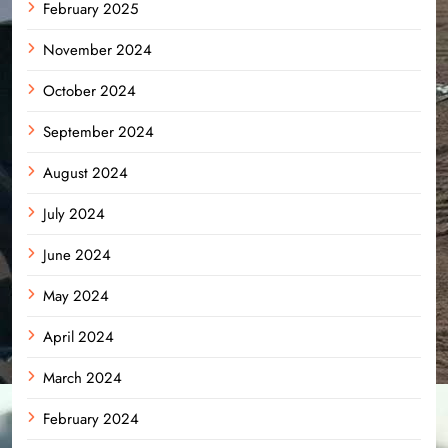
February 2025
November 2024
October 2024
September 2024
August 2024
July 2024
June 2024
May 2024
April 2024
March 2024
February 2024