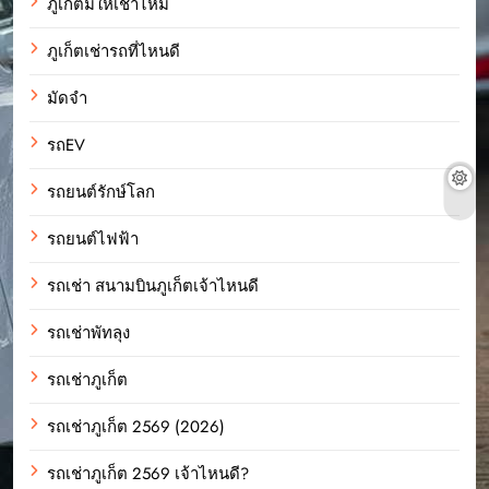
ภูเก็ตมีให้เช่าไหม
ภูเก็ตเช่ารถที่ไหนดี
มัดจำ
รถEV
รถยนต์รักษ์โลก
รถยนต์ไฟฟ้า
รถเช่า สนามบินภูเก็ตเจ้าไหนดี
รถเช่าพัทลุง
รถเช่าภูเก็ต
รถเช่าภูเก็ต 2569 (2026)
รถเช่าภูเก็ต 2569 เจ้าไหนดี?