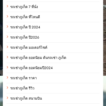
รถเช่าภูเก็ต 7 ที่นั่ง
รถเช่าภูเก็ต ที่ไหนดี
รถเช่าภูเก็ต ปี 2024
รถเช่าภูเก็ต ปี2026
รถเช่าภูเก็ต มอเตอร์ไซค์
รถเช่าภูเก็ต ยอดนิยม ต้นรถเช่า ภูเก็ต
รถเช่าภูเก็ต ยอดนิยมปี2024
รถเช่าภูเก็ต ราคา
รถเช่าภูเก็ต รีวิว
รถเช่าภูเก็ต สนามบิน