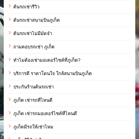
ต้นรถเช่ารีวิว
ต้นรถเช่าสนามบินภูเก็ต
ต้นรถเช่าไม่มีมัดจำ
ถามตอบรถเช่า ภูเก็ต
ทำไมต้องเช่ามอเตอร์ไซค์ที่ภูเก็ต?
บริการดี ราคาโดนใจ ใกล้สนามบินภูเก็ต
ประกันร้านต้นรถเช่า
ภูเก็ต เช่ารถที่ไหนดี
ภูเก็ต เช่ารถมอเตอร์ไซค์ที่ไหนดี
ภูเก็ตมีรถให้เช่าไหม