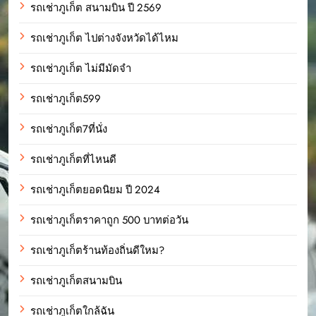
รถเช่าภูเก็ต สนามบิน ปี 2569
รถเช่าภูเก็ต ไปต่างจังหวัดได้ไหม
รถเช่าภูเก็ต ไม่มีมัดจำ
รถเช่าภูเก็ต599
รถเช่าภูเก็ต7ที่นั่ง
รถเช่าภูเก็ตที่ไหนดี
รถเช่าภูเก็ตยอดนิยม ปี 2024
รถเช่าภูเก็ตราคาถูก 500 บาทต่อวัน
รถเช่าภูเก็ตร้านท้องถิ่นดีใหม?
รถเช่าภูเก็ตสนามบิน
รถเช่าภูเก็ตใกล้ฉัน