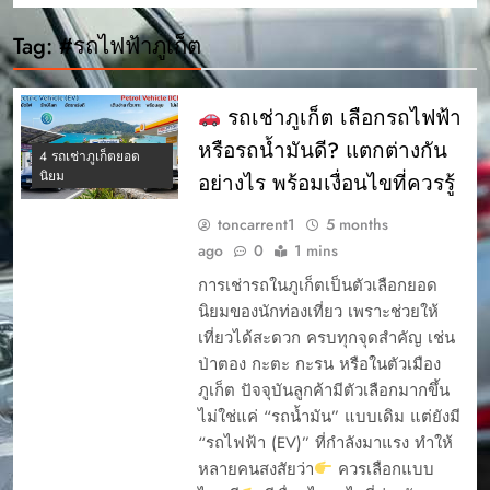
Tag:
#รถไฟฟ้าภูเก็ต
รถเช่าภูเก็ต เลือกรถไฟฟ้า
หรือรถน้ำมันดี? แตกต่างกัน
4 รถเช่าภูเก็ตยอด
นิยม
อย่างไร พร้อมเงื่อนไขที่ควรรู้
toncarrent1
5 months
ago
0
1 mins
การเช่ารถในภูเก็ตเป็นตัวเลือกยอด
นิยมของนักท่องเที่ยว เพราะช่วยให้
เที่ยวได้สะดวก ครบทุกจุดสำคัญ เช่น
ป่าตอง กะตะ กะรน หรือในตัวเมือง
ภูเก็ต ปัจจุบันลูกค้ามีตัวเลือกมากขึ้น
ไม่ใช่แค่ “รถน้ำมัน” แบบเดิม แต่ยังมี
“รถไฟฟ้า (EV)” ที่กำลังมาแรง ทำให้
หลายคนสงสัยว่า
ควรเลือกแบบ