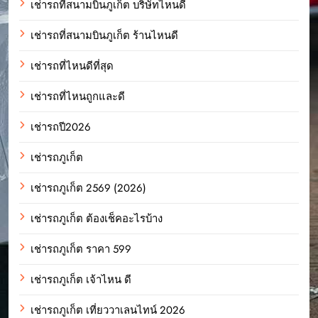
เช่ารถที่สนามบินภูเก็ต บริษัทไหนดี
เช่ารถที่สนามบินภูเก็ต ร้านไหนดี
เช่ารถที่ไหนดีที่สุด
เช่ารถที่ไหนถูกและดี
เช่ารถปี2026
เช่ารถภูเก็ต
เช่ารถภูเก็ต 2569 (2026)
เช่ารถภูเก็ต ต้องเช็คอะไรบ้าง
เช่ารถภูเก็ต ราคา 599
เช่ารถภูเก็ต เจ้าไหน ดี
เช่ารถภูเก็ต เที่ยววาเลนไทน์ 2026