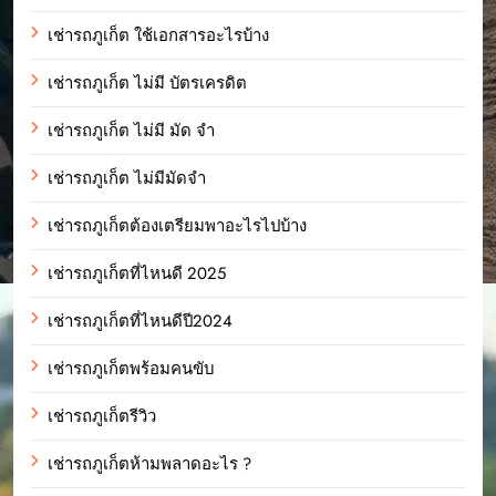
เช่ารถภูเก็ต ใช้เอกสารอะไรบ้าง
เช่ารถภูเก็ต ไม่มี บัตรเครดิต
เช่ารถภูเก็ต ไม่มี มัด จํา
เช่ารถภูเก็ต ไม่มีมัดจำ
เช่ารถภูเก็ตต้องเตรียมพาอะไรไปบ้าง
เช่ารถภูเก็ตที่ไหนดี 2025
เช่ารถภูเก็ตที่ไหนดีปี2024
เช่ารถภูเก็ตพร้อมคนขับ
เช่ารถภูเก็ตรีวิว
เช่ารถภูเก็ตห้ามพลาดอะไร ?