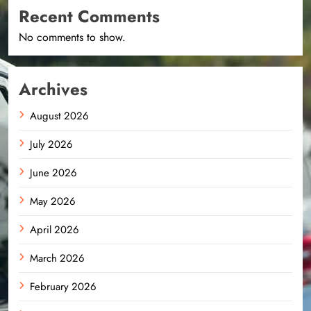
Recent Comments
No comments to show.
Archives
August 2026
July 2026
June 2026
May 2026
April 2026
March 2026
February 2026