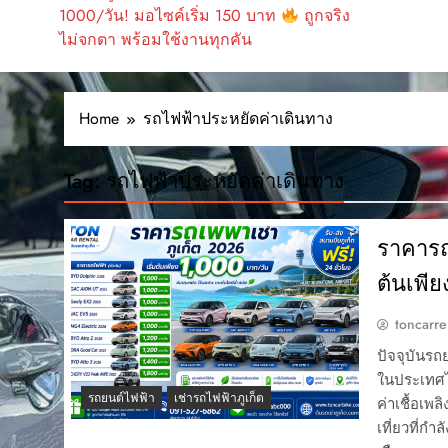
1000/วัน! มอไซค์เริ่ม 150 บาท
ถูกจริง
ไม่จกตา พร้อมใช้งานทุกคัน
Home
รถไฟฟ้าประหยัดค่าเดินทาง
Tag:
รถไฟฟ้าประหยัดค่าเดินทาง
ราคารถไ
ต้นเพี
toncarre
ปัจจุบันรถ
ในประเทศไท
รถยนต์ไฟฟ้า
เช่ารถไฟฟ้าภูเก็ต
ค่าเชื้อเพ
เที่ยวที่กำ