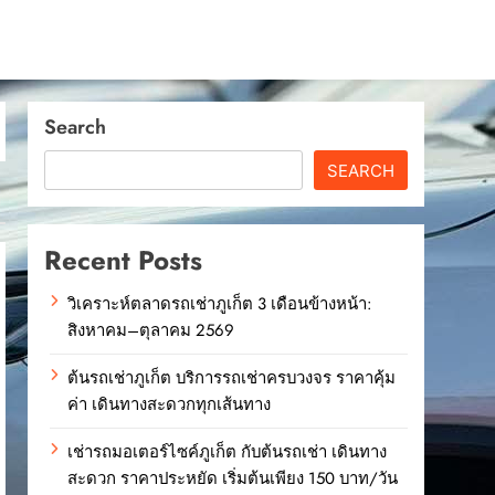
Search
SEARCH
Recent Posts
วิเคราะห์ตลาดรถเช่าภูเก็ต 3 เดือนข้างหน้า:
สิงหาคม–ตุลาคม 2569
ต้นรถเช่าภูเก็ต บริการรถเช่าครบวงจร ราคาคุ้ม
ค่า เดินทางสะดวกทุกเส้นทาง
เช่ารถมอเตอร์ไซค์ภูเก็ต กับต้นรถเช่า เดินทาง
สะดวก ราคาประหยัด เริ่มต้นเพียง 150 บาท/วัน