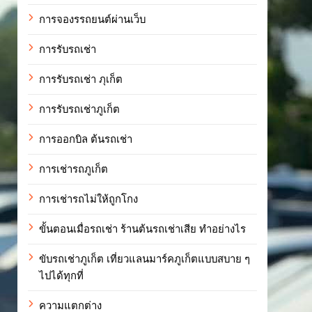
การจองรรถยนต์ผ่านเว็บ
การรับรถเช่า
การรับรถเช่า ภุเก็ต
การรับรถเช่าภูเก็ต
การออกบิล ต้นรถเช่า
การเช่ารถภูเก็ต
การเช่ารถไม่ให้ถูกโกง
ขั้นตอนเมื่อรถเช่า ร้านต้นรถเช่าเสีย ทำอย่างไร
ขับรถเช่าภูเก็ต เที่ยวแลนมาร์คภูเก็ตแบบสบาย ๆ
ไปได้ทุกที่
ความแตกต่าง