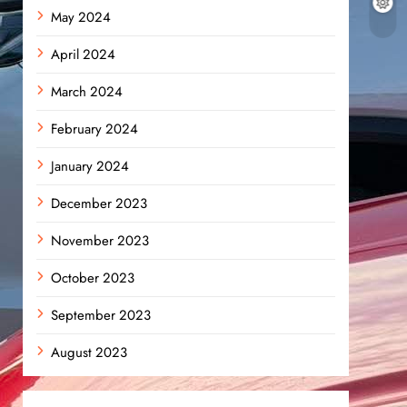
May 2024
April 2024
March 2024
February 2024
January 2024
December 2023
November 2023
October 2023
September 2023
August 2023