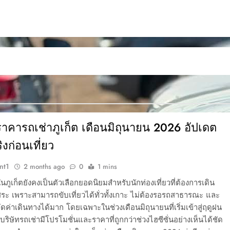
าคารถเช่าภูเก็ต เดือนมิถุนายน 2026 อัปเดต
งก่อนเที่ยว
nt1
2 months ago
0
1 mins
นภูเก็ตยังคงเป็นตัวเลือกยอดนิยมสำหรับนักท่องเที่ยวที่ต้องการเดิน
ระ เพราะสามารถขับเที่ยวได้ทั่วทั้งเกาะ ไม่ต้องรอรถสาธารณะ และ
ดค่าเดินทางได้มาก โดยเฉพาะในช่วงเดือนมิถุนายนที่เริ่มเข้าสู่ฤดูฝน
ริษัทรถเช่ามีโปรโมชั่นและราคาที่ถูกกว่าช่วงไฮซีซั่นอย่างเห็นได้ชัด