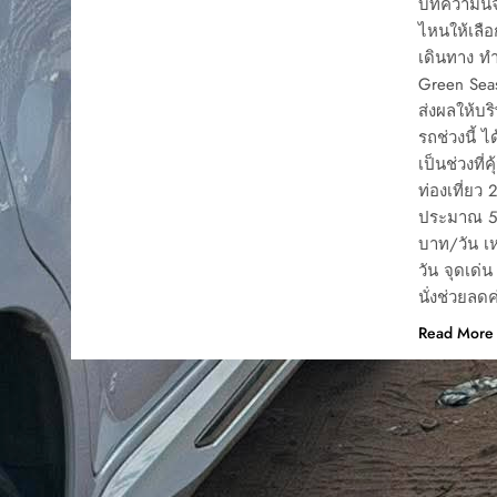
บทความนี้จ
ไหนให้เลื
เดินทาง ทำ
Green Seas
ส่งผลให้บร
รถช่วงนี้ 
เป็นช่วงที่
ท่องเที่ยว 
ประมาณ 50
บาท/วัน เ
วัน จุดเด่
นั่งช่วยลด
Read More