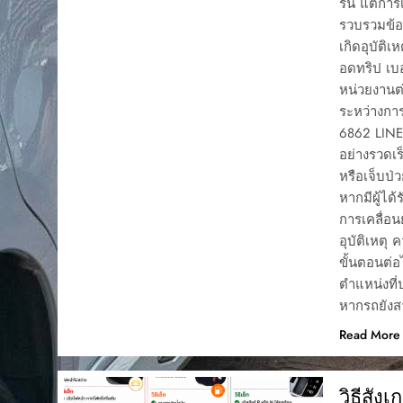
รื่น แต่กา
รวบรวมข้อมู
เกิดอุบัติเ
อดทริป เบอ
หน่วยงานต่
ระหว่างการ
6862 LINE
อย่างรวดเร
หรือเจ็บป
หากมีผู้ได
การเคลื่อน
อุบัติเหตุ
ขั้นตอนต่อ
ตำแหน่งที
หากรถยังส
Read More
วิธีสัง