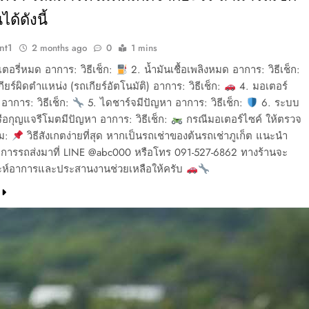
ได้ดังนี้
nt1
2 months ago
0
1 mins
ตอรี่หมด อาการ: วิธีเช็ก:
2. น้ำมันเชื้อเพลิงหมด อาการ: วิธีเช็ก:
กียร์ผิดตำแหน่ง (รถเกียร์อัตโนมัติ) อาการ: วิธีเช็ก:
4. มอเตอร์
 อาการ: วิธีเช็ก:
5. ไดชาร์จมีปัญหา อาการ: วิธีเช็ก:
6. ระบบ
อกุญแจรีโมตมีปัญหา อาการ: วิธีเช็ก:
กรณีมอเตอร์ไซค์ ให้ตรวจ
ิม:
วิธีสังเกตง่ายที่สุด หากเป็นรถเช่าของต้นรถเช่าภูเก็ต แนะนำ
าการรถส่งมาที่ LINE @abc000 หรือโทร 091-527-6862 ทางร้านจะ
าะห์อาการและประสานงานช่วยเหลือให้ครับ