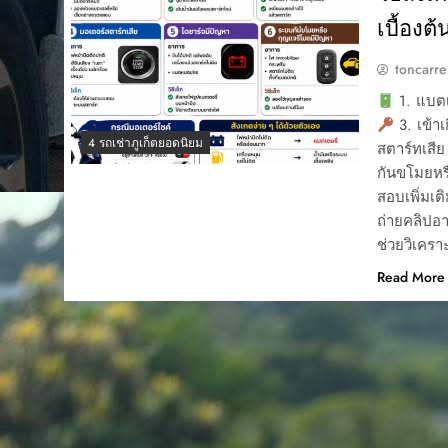
เบื้องต้น
toncarre
1. แบตเ
3. เข้าเ
4 รถเช่าภูเก็ตยอดนิยม
สตาร์ทเสีย
กันขโมยหรื
สอบเพิ่มเต
ถ่ายคลิปอ
ช่วยวิเคร
Read More