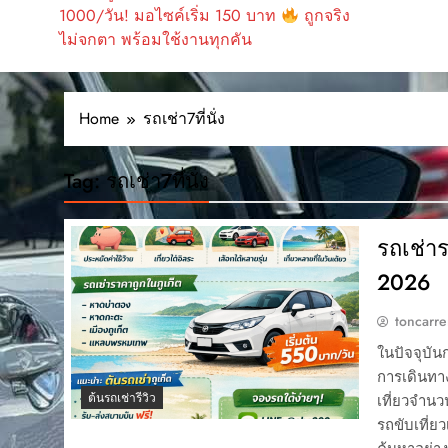
1000/วัน! มอไซค์เริ่ม 150 บาท
ถูกจริง
ไม่จกตา พร้อมใช้งานทุกคัน
Home
รถเช่า7ที่นั่ง
Tag:
รถเช่า7ที่นั่ง
รถเช่า
2026
toncarre
ในปัจจุบัน
การเดินทาง
ต้นรถเช่ารีวิว
เที่ยวจำนว
รถขับเที่ย