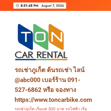
Skip
ต้นร
8:51:50 PM
August 7, 2026
to
content
เช่ารถมอเตอร์ไซค์ภูเ
ต้นรถเช่าภูเก็ต รถเ
ต้นร
เช่ารถมอเตอร์ไซค์ภูเ
รถเช่าภูเก็ต ต้นรถเช่า ไลน์
@abc000 เบอร์ร้าน 091-
527-6862 หรือ จองทาง
https://www.toncarbike.com
รถเช่าภูเก็ต เริ่มแค่ 500 บาท รถไฟฟ้า เริ่ม