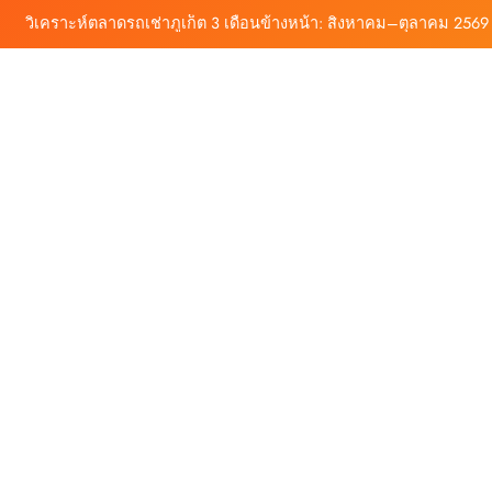
ถเช่าภูเก็ต บริการรถเช่าครบวงจร ราคาคุ้มค่า เดินทางสะดวกทุกเส้นทาง
ก็ต กับต้นรถเช่า เดินทางสะดวก ราคาประหยัด เริ่มต้นเพียง 150 บาท/วัน
ช่าราคาคุ้ม ใกล้สนามบิน มีรถให้เลือกหลากหลาย พร้อมบริการ 24 ชั่วโมง
วิเคราะห์ตลาดรถเช่าภูเก็ต 3 เดือนข้างหน้า: สิงหาคม–ตุลาคม 2569
ถเช่าภูเก็ต บริการรถเช่าครบวงจร ราคาคุ้มค่า เดินทางสะดวกทุกเส้นทาง
ก็ต กับต้นรถเช่า เดินทางสะดวก ราคาประหยัด เริ่มต้นเพียง 150 บาท/วัน