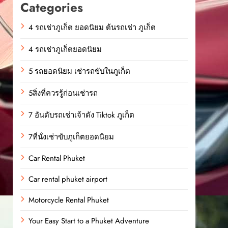
Categories
4 รถเช่าภูเก็ต ยอดนิยม ต้นรถเช่า ภูเก็ต
4 รถเช่าภูเก็ตยอดนิยม
5 รถยอดนิยม เช่ารถขับในภูเก็ต
5สิ่งที่ควรรู้ก่อนเช่ารถ
7 อันดับรถเช่าเจ้าดัง Tiktok ภูเก็ต
7ที่นั่งเช่าขับภูเก็ตยอดนิยม
Car Rental Phuket
Car rental phuket airport
Motorcycle Rental Phuket
Your Easy Start to a Phuket Adventure