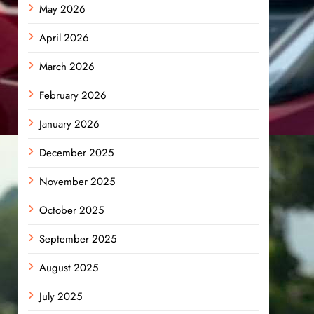
May 2026
April 2026
March 2026
February 2026
January 2026
December 2025
November 2025
October 2025
September 2025
August 2025
July 2025