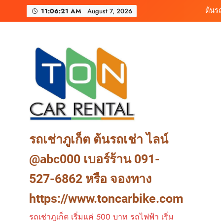
Skip
เช่ารถมอเตอร์ไซค์ภูเ
11:06:23 AM
August 7, 2026
to
content
ต้นรถเช่า ครบท
ต้นร
เช่ารถมอเตอร์ไซค์ภูเ
ต้นรถเช่า ครบท
รถเช่าภูเก็ต ต้นรถเช่า ไลน์
@abc000 เบอร์ร้าน 091-
527-6862 หรือ จองทาง
https://www.toncarbike.com
รถเช่าภูเก็ต เริ่มแค่ 500 บาท รถไฟฟ้า เริ่ม