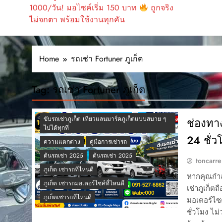
1000/วัน! มอไซค์เริ่ม 150 บาท
ถูกจริง
ไม่จกตา พร้อมใช้งานทุกคัน
4 รถเช่าภูเก็ต ยอดนิยม ต้นรถเช่า ภูเก็ต
Home
รถเช่า Fortuner ภูเก็ต
5 รถยอดนิยม เช่ารถขับในภูเก็ต
7 อันดับรถเช่าเจ้าดัง TIKTOK ภูเก็ต
Tag:
รถเช่า Fortuner ภูเก็ต
การรับรถเช่า ภุเก็ต
การเช่ารถไม่ให้ถูกโกง
ขั้นตอนเมื่อรถเช่า ร้านต้นรถเช่าเสีย ทำอย่างไร
ขับรถเช่าภูเก็ต เที่ยวแลนมาร์คภูเก็ตแบบสบาย ๆ
ช่องทา
ไปได้ทุกที่
24 ชั่ว
ความแตกต่าง
คู่มือการเช่ารถ
ต้นรถเช่า 2025
ต้นรถเช่า 2025
toncarre
ภูเก็ต เช่ารถที่ไหนดี
หากคุณกำลั
ภูเก็ต เช่ารถมอเตอร์ไซค์ที่ไหนดี
เช่าภูเก็ตถ
ภูเก็ตเช่ารถที่ไหนดี
มอเตอร์ไซ
ชั่วโมง ไม