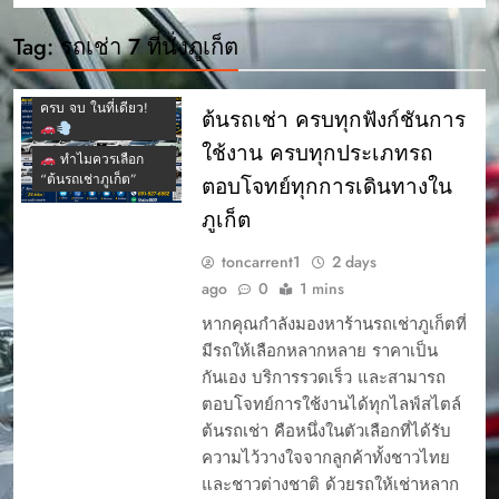
บริการเช่ารถราย
เดือน – ต้นรถเช่า
Tag:
รถเช่า 7 ที่นั่งภูเก็ต
ภูเก็ต
ต้นรถเช่าภูเก็ต:
ครบ จบ ในที่เดียว!
ต้นรถเช่า ครบทุกฟังก์ชันการ
ใช้งาน ครบทุกประเภทรถ
ทำไมควรเลือก
“ต้นรถเช่าภูเก็ต”
ตอบโจทย์ทุกการเดินทางใน
ภูเก็ต
toncarrent1
2 days
ago
0
1 mins
หากคุณกำลังมองหาร้านรถเช่าภูเก็ตที่
มีรถให้เลือกหลากหลาย ราคาเป็น
กันเอง บริการรวดเร็ว และสามารถ
ตอบโจทย์การใช้งานได้ทุกไลฟ์สไตล์
ต้นรถเช่า คือหนึ่งในตัวเลือกที่ได้รับ
ความไว้วางใจจากลูกค้าทั้งชาวไทย
และชาวต่างชาติ ด้วยรถให้เช่าหลาก