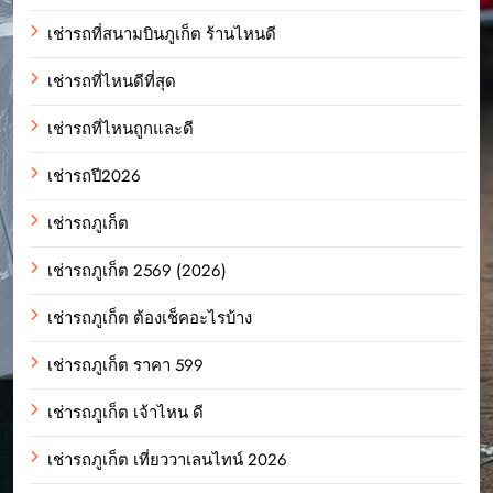
เช่ารถที่สนามบินภูเก็ต ร้านไหนดี
เช่ารถที่ไหนดีที่สุด
เช่ารถที่ไหนถูกและดี
เช่ารถปี2026
เช่ารถภูเก็ต
เช่ารถภูเก็ต 2569 (2026)
เช่ารถภูเก็ต ต้องเช็คอะไรบ้าง
เช่ารถภูเก็ต ราคา 599
เช่ารถภูเก็ต เจ้าไหน ดี
เช่ารถภูเก็ต เที่ยววาเลนไทน์ 2026