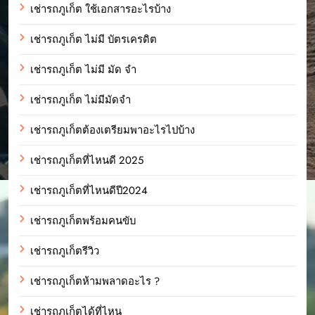
เช่ารถภูเก็ต ใช้เอกสารอะไรบ้าง
เช่ารถภูเก็ต ไม่มี บัตรเครดิต
เช่ารถภูเก็ต ไม่มี มัด จํา
เช่ารถภูเก็ต ไม่มีมัดจำ
เช่ารถภูเก็ตต้องเตรียมพาอะไรไปบ้าง
เช่ารถภูเก็ตที่ไหนดี 2025
เช่ารถภูเก็ตที่ไหนดีปี2024
เช่ารถภูเก็ตพร้อมคนขับ
เช่ารถภูเก็ตรีวิว
เช่ารถภูเก็ตห้ามพลาดอะไร ?
เช่ารถภูเก็ตได้ที่ไหน