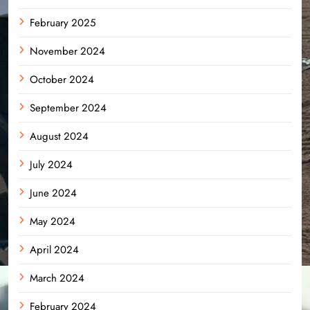
February 2025
November 2024
October 2024
September 2024
August 2024
July 2024
June 2024
May 2024
April 2024
March 2024
February 2024