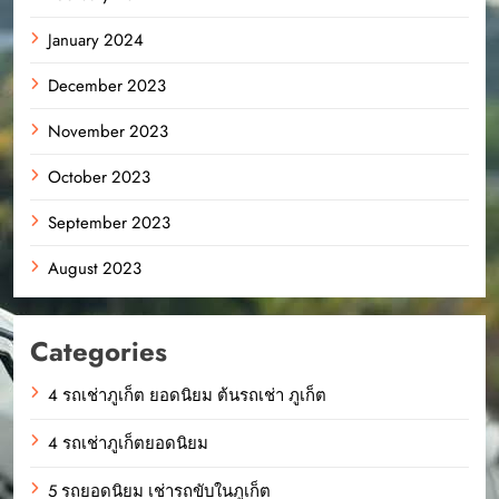
January 2024
December 2023
November 2023
October 2023
September 2023
August 2023
Categories
4 รถเช่าภูเก็ต ยอดนิยม ต้นรถเช่า ภูเก็ต
4 รถเช่าภูเก็ตยอดนิยม
5 รถยอดนิยม เช่ารถขับในภูเก็ต