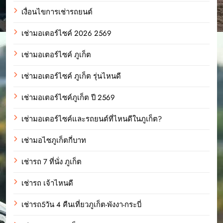
เงื่อนไขการเช่ารถยนต์
เช่ามอเตอร์ไซค์ 2026 2569
เช่ามอเตอร์ไซค์ ภูเก็ต
เช่ามอเตอร์ไซค์ ภูเก็ต รุ่นไหนดี
เช่ามอเตอร์ไซค์ภูเก็ต ปี 2569
เช่ามอเตอร์ไซค์และรถยนต์ที่ไหนดีในภูเก็ต?
เช่ามอไซภูเก็ตกี่บาท
เช่ารถ 7 ที่นั่ง ภูเก็ต
เช่ารถ เจ้าไหนดี
เช่ารถ5วัน 4 คืนเที่ยวภูเก็ต-พังงา-กระบี่