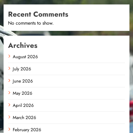
Recent Comments
No comments to show.
Archives
August 2026
July 2026
June 2026
May 2026
April 2026
March 2026
February 2026