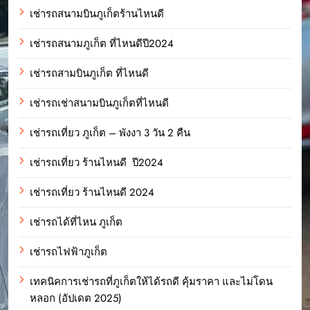
เช่ารถสนามบินภูเก็ตร้านไหนดี
เช่ารถสนามภูเก็ต ที่ไหนดีปี2024
เช่ารถสามบินภูเก็ต ที่ไหนดี
เช่ารถเช่าสนามบินภูเก็ตที่ไหนดี
เช่ารถเที่ยว ภูเก็ต – พังงา 3 วัน 2 คืน
เช่ารถเที่ยว ร้านไหนดี ปี2024
เช่ารถเที่ยว ร้านไหนดี 2024
เช่ารถได้ที่ไหน ภูเก็ต
เช่ารถไฟฟ้าภูเก็ต
เทคนิคการเช่ารถที่ภูเก็ตให้ได้รถดี คุ้มราคา และไม่โดน
หลอก (อัปเดต 2025)