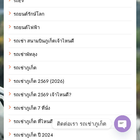
รถEV
รถยนต์รักษ์โลก
รถยนต์ไฟฟ้า
รถเช่า สนามบินภูเก็ตเจ้าไหนดี
รถเช่าพัทลุง
รถเช่าภูเก็ต
รถเช่าภูเก็ต 2569 (2026)
รถเช่าภูเก็ต 2569 เจ้าไหนดี?
รถเช่าภูเก็ต 7 ที่นั่ง
รถเช่าภูเก็ต ที่ไหนดี
ติดต่อเรา รถเช่าภูเก็ต
Open c
รถเช่าภูเก็ต ปี 2024