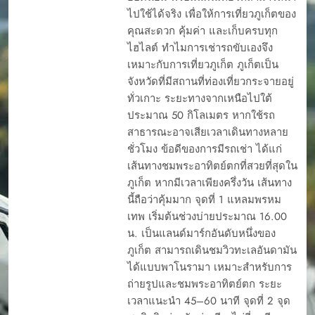
ไปใช้ได้จริง เพื่อให้การเที่ยวภูเก็ตของ
คุณสะดวก คุ้มค่า และเก็บครบทุก
ไฮไลต์ ทำไมการเช่ารถขับเองจึง
เหมาะกับการเที่ยวภูเก็ต ภูเก็ตเป็น
จังหวัดที่มีสถานที่ท่องเที่ยวกระจายอยู่
ทั่วเกาะ ระยะทางจากเหนือไปใต้
ประมาณ 50 กิโลเมตร หากใช้รถ
สาธารณะอาจเสียเวลาเดินทางหลาย
ชั่วโมง ข้อดีของการมีรถเช่า ได้แก่
เส้นทางชมพระอาทิตย์ตกที่สวยที่สุดใน
ภูเก็ต หากมีเวลาเพียงครึ่งวัน เส้นทาง
นี้ถือว่าคุ้มมาก จุดที่ 1 แหลมพรหม
เทพ เริ่มต้นช่วงบ่ายประมาณ 16.00
น. เป็นแลนด์มาร์กอันดับหนึ่งของ
ภูเก็ต สามารถเดินชมวิวทะเลอันดามัน
ได้แบบพาโนรามา เหมาะสำหรับการ
ถ่ายรูปและชมพระอาทิตย์ตก ระยะ
เวลาแนะนำ 45–60 นาที จุดที่ 2 จุด