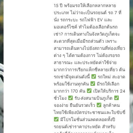
15 ปี พร้อมรถให้เลือกหลากหลาย
ประเภท ไม่ว่าจะเป็นรถยนต์ รถ 7 ที่
นั่ง รถกระบะ รถไฟฟ้า EV และ
มอเตอร์ไซค์ ทำไมต้องเลือกต้นรถ
เช่า? การเดินทางในจังหวัดภูเก็ตจะ
สะดวกที่สุดเมื่อมีรถส่วนตัว เพราะ
สามารถเดินทางไปยังสถานที่ท่องเที่ยว
ต่าง ๆ ได้ตามต้องการ ไม่ต้องรอรถ
สาธารณะ และประหยัดค่าใช้จ่าย
มากกว่าการเรียกแท็กซี่หลายเที่ยว ต้น
รถเช่ามีจุดเด่นดังนี้
รถใหม่ สะอาด
พร้อมใช้งานทุกคัน
มีรถให้เลือก
มากกว่า 170 คัน
เปิดให้บริการ 24
ชั่วโมง
รับ-ส่งสนามบินภูเก็ต
จองง่าย ยืนยันรวดเร็ว
ลูกค้าคน
ไทยใช้เพียงบัตรประชาชนและใบขับขี่
มีโปรโมชั่นส่วนลดตลอดทั้งปี
รถยนต์เช่าราคาประหยัด สำหรับ