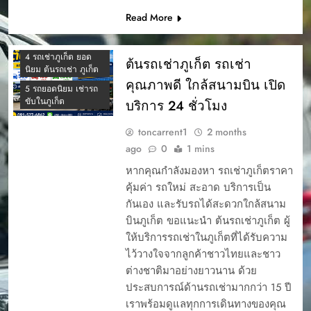
Read More
4 รถเช่าภูเก็ต ยอด
ต้นรถเช่าภูเก็ต รถเช่า
นิยม ต้นรถเช่า ภูเก็ต
คุณภาพดี ใกล้สนามบิน เปิด
5 รถยอดนิยม เช่ารถ
ขับในภูเก็ต
บริการ 24 ชั่วโมง
toncarrent1
2 months
ago
0
1 mins
หากคุณกำลังมองหา รถเช่าภูเก็ตราคา
คุ้มค่า รถใหม่ สะอาด บริการเป็น
กันเอง และรับรถได้สะดวกใกล้สนาม
บินภูเก็ต ขอแนะนำ ต้นรถเช่าภูเก็ต ผู้
ให้บริการรถเช่าในภูเก็ตที่ได้รับความ
ไว้วางใจจากลูกค้าชาวไทยและชาว
ต่างชาติมาอย่างยาวนาน ด้วย
ประสบการณ์ด้านรถเช่ามากกว่า 15 ปี
เราพร้อมดูแลทุกการเดินทางของคุณ