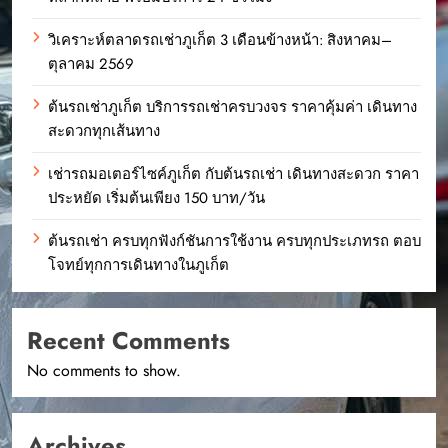
วิเคราะห์ตลาดรถเช่าภูเก็ต 3 เดือนข้างหน้า: สิงหาคม–
ตุลาคม 2569
ต้นรถเช่าภูเก็ต บริการรถเช่าครบวงจร ราคาคุ้มค่า เดินทาง
สะดวกทุกเส้นทาง
เช่ารถมอเตอร์ไซค์ภูเก็ต กับต้นรถเช่า เดินทางสะดวก ราคา
ประหยัด เริ่มต้นเพียง 150 บาท/วัน
ต้นรถเช่า ครบทุกฟังก์ชันการใช้งาน ครบทุกประเภทรถ ตอบ
โจทย์ทุกการเดินทางในภูเก็ต
Recent Comments
No comments to show.
Archives