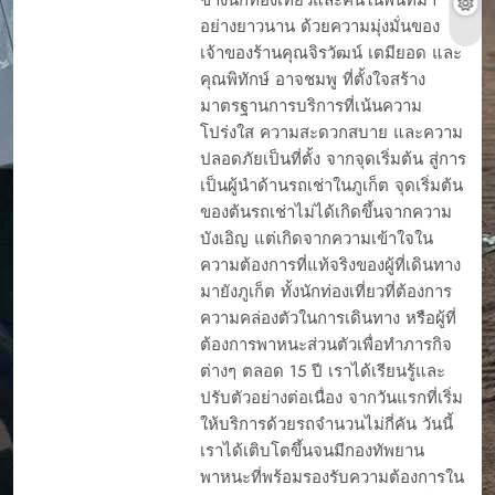
อย่างยาวนาน ด้วยความมุ่งมั่นของ
เจ้าของร้านคุณจิรวัฒน์ เตมียอด และ
คุณพิทักษ์ อาจชมพู ที่ตั้งใจสร้าง
มาตรฐานการบริการที่เน้นความ
โปร่งใส ความสะดวกสบาย และความ
ปลอดภัยเป็นที่ตั้ง จากจุดเริ่มต้น สู่การ
เป็นผู้นำด้านรถเช่าในภูเก็ต จุดเริ่มต้น
ของต้นรถเช่าไม่ได้เกิดขึ้นจากความ
บังเอิญ แต่เกิดจากความเข้าใจใน
ความต้องการที่แท้จริงของผู้ที่เดินทาง
มายังภูเก็ต ทั้งนักท่องเที่ยวที่ต้องการ
ความคล่องตัวในการเดินทาง หรือผู้ที่
ต้องการพาหนะส่วนตัวเพื่อทำภารกิจ
ต่างๆ ตลอด 15 ปี เราได้เรียนรู้และ
ปรับตัวอย่างต่อเนื่อง จากวันแรกที่เริ่ม
ให้บริการด้วยรถจำนวนไม่กี่คัน วันนี้
เราได้เติบโตขึ้นจนมีกองทัพยาน
พาหนะที่พร้อมรองรับความต้องการใน