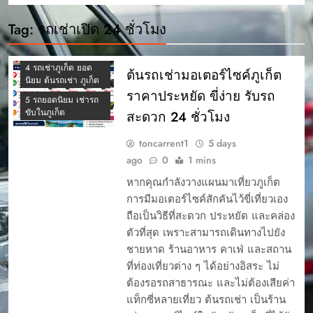
Tag:
รถเช่าเปิด 24 ชั่วโมง
4 รถเช่าภูเก็ต ยอด
ต้นรถเช่ามอเตอร์ไซค์ภูเก็ต
นิยม ต้นรถเช่า ภูเก็ต
ราคาประหยัด ขี่ง่าย รับรถ
5 รถยอดนิยม เช่ารถ
ขับในภูเก็ต
สะดวก 24 ชั่วโมง
toncarrent1
5 days
ago
0
1 mins
หากคุณกำลังวางแผนมาเที่ยวภูเก็ต
การมีมอเตอร์ไซค์สักคันไว้ขี่เที่ยวเอง
ถือเป็นวิธีที่สะดวก ประหยัด และคล่อง
ตัวที่สุด เพราะสามารถเดินทางไปยัง
ชายหาด ร้านอาหาร คาเฟ่ และสถาน
ที่ท่องเที่ยวต่าง ๆ ได้อย่างอิสระ ไม่
ต้องรอรถสาธารณะ และไม่ต้องเสียค่า
แท็กซี่หลายเที่ยว ต้นรถเช่า เป็นร้าน