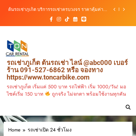
สิงหาคม–ตุลาคม 2569
Skip
ต้นรถเช่าภูเก็ต บริการรถเช่าครบวงจร ราคาคุ้มค่า
to
เดินทางสะดวกทุกเส้นทาง
content
เช่ารถมอเตอร์ไซค์ภูเก็ต กับต้นรถเช่า เดินทาง
สะดวก ราคาประหยัด เริ่มต้นเพียง 150 บาท/วัน
ต้นรถเช่าภูเก็ต รถเช่าราคาคุ้ม ใกล้สนามบิน มีรถให้
เลือกหลากหลาย พร้อมบริการ 24 ชั่วโมง
วิเคราะห์ตลาดรถเช่าภูเก็ต 3 เดือนข้างหน้า:
สิงหาคม–ตุลาคม 2569
ต้นรถเช่าภูเก็ต บริการรถเช่าครบวงจร ราคาคุ้มค่า
รถเช่าภูเก็ต ต้นรถเช่า ไลน์ @abc000 เบอร์
เดินทางสะดวกทุกเส้นทาง
ร้าน 091-527-6862 หรือ จองทาง
เช่ารถมอเตอร์ไซค์ภูเก็ต กับต้นรถเช่า เดินทาง
https://www.toncarbike.com
สะดวก ราคาประหยัด เริ่มต้นเพียง 150 บาท/วัน
รถเช่าภูเก็ต เริ่มแค่ 500 บาท รถไฟฟ้า เริ่ม 1000/วัน! มอ
ไซค์เริ่ม 150 บาท
ถูกจริง ไม่จกตา พร้อมใช้งานทุกคัน
Home
รถเช่าเปิด 24 ชั่วโมง