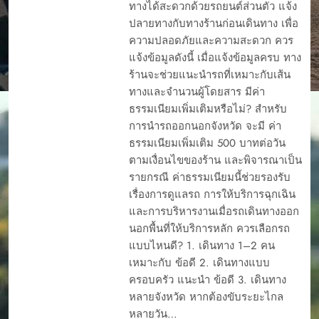
ทางได้สะดวกด้วยรถยนต์ส่วนตัว แจ้ง
ปลายทางกับทางร้านก่อนเดินทาง เพื่อ
ความปลอดภัยและความสะดวก ควร
แจ้งข้อมูลดังนี้ เมื่อแจ้งข้อมูลครบ ทาง
ร้านจะช่วยแนะนำรถที่เหมาะกับเส้น
ทางและจำนวนผู้โดยสาร มีค่า
ธรรมเนียมเพิ่มเติมหรือไม่? สำหรับ
การนำรถออกนอกจังหวัด จะมี ค่า
ธรรมเนียมเพิ่มเติม 500 บาทต่อวัน
ตามเงื่อนไขของร้าน และพิจารณาเป็น
รายกรณี ค่าธรรมเนียมนี้ช่วยรองรับ
เรื่องการดูแลรถ การให้บริการฉุกเฉิน
และการบริหารงานเมื่อรถเดินทางออก
นอกพื้นที่ให้บริการหลัก ควรเลือกรถ
แบบไหนดี? 1. เดินทาง 1–2 คน
เหมาะกับ ข้อดี 2. เดินทางแบบ
ครอบครัว แนะนำ ข้อดี 3. เดินทาง
หลายจังหวัด หากต้องขับระยะไกล
หลายวัน…