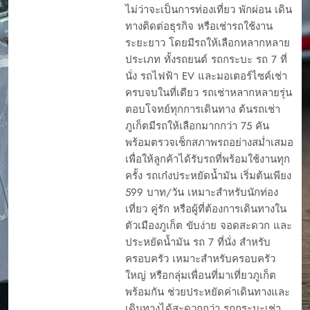
ไม่ว่าจะเป็นการท่องเที่ยว พักผ่อน เดิน
ทางติดต่อธุรกิจ หรือเช่ารถใช้งาน
ระยะยาว โดยมีรถให้เลือกหลากหลาย
ประเภท ทั้งรถยนต์ รถกระบะ รถ 7 ที่
นั่ง รถไฟฟ้า EV และมอเตอร์ไซค์เช่า
ครบจบในที่เดียว รถเช่าหลากหลายรุ่น
ตอบโจทย์ทุกการเดินทาง ต้นรถเช่า
ภูเก็ตมีรถให้เลือกมากกว่า 75 คัน
พร้อมตรวจเช็กสภาพรถอย่างสม่ำเสมอ
เพื่อให้ลูกค้าได้รับรถที่พร้อมใช้งานทุก
ครั้ง รถเก๋งประหยัดน้ำมัน เริ่มต้นเพียง
599 บาท/วัน เหมาะสำหรับนักท่อง
เที่ยว คู่รัก หรือผู้ที่ต้องการเดินทางใน
ตัวเมืองภูเก็ต ขับง่าย จอดสะดวก และ
ประหยัดน้ำมัน รถ 7 ที่นั่ง สำหรับ
ครอบครัว เหมาะสำหรับครอบครัว
ใหญ่ หรือกลุ่มเพื่อนที่มาเที่ยวภูเก็ต
พร้อมกัน ช่วยประหยัดค่าเดินทางและ
เดินทางได้สะดวกกว่า รถกระบะเช่า