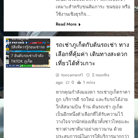
เหมาะสำหรับขนสัมภาระ ขนของ หรือ
ใช้งานเชิงธุรกิจ…
Read More
5 รถยอดนิยม เช่ารถ
ขับในภูเก็ต
รถเช่าภูเก็ตกับต้นรถเช่า ทาง
5สิ่งที่ควรรู้ก่อนเช่ารถ
เลือกที่คุ้มค่า เดินทางสะดวก
7 อันดับรถเช่าเจ้าดัง
TIKTOK ภูเก็ต
เที่ยวได้ทั่วเกาะ
toncarrent1
2 months
ago
0
1 mins
หากคุณกำลังมองหา รถเช่าภูเก็ตราคา
ถูก บริการดี รถใหม่ และรับรถได้ง่าย
ใกล้สนามบิน ร้าน ต้นรถเช่า ภูเก็ต
เป็นอีกหนึ่งตัวเลือกที่ได้รับความไว้
วางใจจากนักท่องเที่ยวทั้งชาวไทยและ
ชาวต่างชาติมาอย่างยาวนาน ด้วย
ประสบการณ์ในการให้บริการมากกว่า