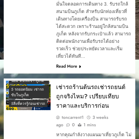
มั่นใจตลอดการเดินทาง 3. รับรถใกล้
สนามบินภูเก็ต สำหรับนักท่องเที่ยวที่
เดินทางโดยเครื่องบิน สามารถรับรถ
ได้สะดวก เพราะร้านอยู่ใกล้สนามบิน
ภูเก็ต หลังจากรับกระเป๋าแล้ว สามารถ
ติดต่อพนักงานเพื่อรับรถได้อย่าง
รวดเร็ว ช่วยประหยัดเวลาและเริ่ม
เที่ยวได้ทันที…
Read More
4 รถเช่าภูเก็ต ยอด
นิยม ต้นรถเช่า ภูเก็ต
เช่ารถร้านต้นรถเช่ารถยนต์
5 รถยอดนิยม เช่ารถ
ถูกจริงไหม? เปรียบเทียบ
ขับในภูเก็ต
5สิ่งที่ควรรู้ก่อนเช่ารถ
ราคาและบริการก่อน
toncarrent1
3 weeks
ago
0
1 mins
หากคุณกำลังวางแผนมาเที่ยวภูเก็ต ไม่