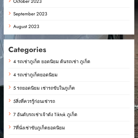
October 2023
September 2023
August 2023
Categories
4 รถเช่าภูเก็ต ยอดนิยม ต้นรถเช่า ภูเก็ต
4 รถเช่าภูเก็ตยอดนิยม
5 รถยอดนิยม เช่ารถขับในภูเก็ต
5สิ่งที่ควรรู้ก่อนเช่ารถ
7 อันดับรถเช่าเจ้าดัง Tiktok ภูเก็ต
7ที่นั่งเช่าขับภูเก็ตยอดนิยม