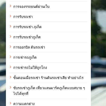
การจองรรถยนต์ผ่านเว็บ
การรับรถเช่า
การรับรถเช่า ภุเก็ต
การรับรถเช่าภูเก็ต
การออกบิล ต้นรถเช่า
การเช่ารถภูเก็ต
การเช่ารถไม่ให้ถูกโกง
ขั้นตอนเมื่อรถเช่า ร้านต้นรถเช่าเสีย ทำอย่างไร
ขับรถเช่าภูเก็ต เที่ยวแลนมาร์คภูเก็ตแบบสบาย ๆ
ไปได้ทุกที่
ความแตกต่าง