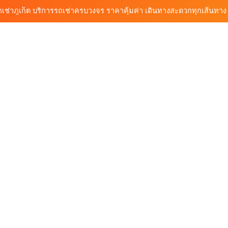
ถเช่าภูเก็ต บริการรถเช่าครบวงจร ราคาคุ้มค่า เดินทางสะดวกทุกเส้นทาง
ก็ต กับต้นรถเช่า เดินทางสะดวก ราคาประหยัด เริ่มต้นเพียง 150 บาท/วัน
ช่าราคาคุ้ม ใกล้สนามบิน มีรถให้เลือกหลากหลาย พร้อมบริการ 24 ชั่วโมง
วิเคราะห์ตลาดรถเช่าภูเก็ต 3 เดือนข้างหน้า: สิงหาคม–ตุลาคม 2569
ถเช่าภูเก็ต บริการรถเช่าครบวงจร ราคาคุ้มค่า เดินทางสะดวกทุกเส้นทาง
ก็ต กับต้นรถเช่า เดินทางสะดวก ราคาประหยัด เริ่มต้นเพียง 150 บาท/วัน