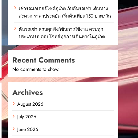
เช่ารถมอเตอร์ไซค์ภูเก็ต กับต้นรถเช่า เดินทาง
สะดวก ราคาประหยัด เริ่มต้นเพียง 150 บาท/วัน
ต้นรถเช่า ครบทุกฟังก์ชันการใช้งาน ครบทุก
ประเภทรถ ตอบโจทย์ทุกการเดินทางในภูเก็ต
Recent Comments
No comments to show.
Archives
August 2026
July 2026
June 2026