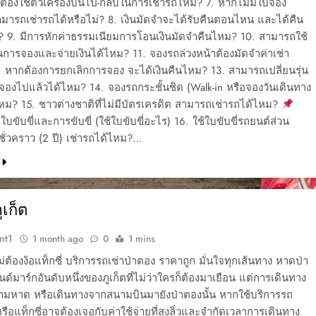
 ต้องใช้ตั๋วเครื่องบินไป-กลับในการเช่ารถไหม? 7. หากไม่มีใบจอง
มารถเช่ารถได้หรือไม่? 8. เงินมัดจำจะได้รับคืนตอนไหน และได้คืน
? 9. มีการหักค่าธรรมเนียมการโอนเงินมัดจำคืนไหม? 10. สามารถใช้
ในการจองและจ่ายเงินได้ไหม? 11. จองรถล่วงหน้าต้องมัดจำค่าเช่า
. หากต้องการยกเลิกการจอง จะได้เงินคืนไหม? 13. สามารถเปลี่ยนรุ่น
จองไปแล้วได้ไหม? 14. จองรถกระชั้นชิด (Walk-in หรือจองวันเดินทาง
หม? 15. ชาวต่างชาติที่ไม่มีบัตรเครดิต สามารถเช่ารถได้ไหม?
ใบขับขี่และการขับขี่ (ใช้ใบขับขี่อะไร) 16. ใช้ใบขับขี่รถยนต์ส่วน
ั่วคราว (2 ปี) เช่ารถได้ไหม?…
ูเก็ต
nt1
1 month ago
0
1 mins
ไม่ต้องง้อแท็กซี่ บริการรถเช่าป่าตอง ราคาถูก มั่นใจทุกเส้นทาง หาดป่า
ด์มาร์กอันดับหนึ่งของภูเก็ตที่ไม่ว่าใครก็ต้องมาเยือน แต่การเดินทาง
ข้ามหาด หรือเดินทางจากสนามบินมายังป่าตองนั้น หากใช้บริการรถ
อแท็กซี่อาจต้องเจอกับค่าใช้จ่ายที่สูงลิ่วและจำกัดเวลาการเดินทาง