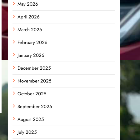
May 2026
April 2026
March 2026
February 2026
January 2026
December 2025
November 2025
October 2025
September 2025
August 2025
July 2025