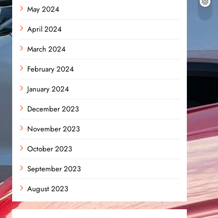
May 2024
April 2024
March 2024
February 2024
January 2024
December 2023
November 2023
October 2023
September 2023
August 2023