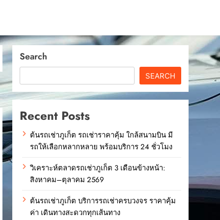
Search
SEARCH
Recent Posts
ต้นรถเช่าภูเก็ต รถเช่าราคาคุ้ม ใกล้สนามบิน มี
รถให้เลือกหลากหลาย พร้อมบริการ 24 ชั่วโมง
วิเคราะห์ตลาดรถเช่าภูเก็ต 3 เดือนข้างหน้า:
สิงหาคม–ตุลาคม 2569
ต้นรถเช่าภูเก็ต บริการรถเช่าครบวงจร ราคาคุ้ม
ค่า เดินทางสะดวกทุกเส้นทาง