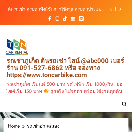
สะดวก ราคาประหยัด เริ่มต้นเพียง 150 บาท/วัน
Skip
ต้นรถเช่า ครบทุกฟังก์ชันการใช้งาน ครบทุกประเภท
to
รถ ตอบโจทย์ทุกการเดินทางในภูเก็ต
content
เช่ารถไฟฟ้าร้านต้นรถเช่า ทางเลือกใหม่ของการ
เที่ยวภูเก็ต ขับเงียบ ประหยัด และทันสมัย
ต้นรถเช่าภูเก็ต บริการรถเช่าครบวงจร ราคาคุ้มค่า
เดินทางสะดวกทุกเส้นทาง
เช่ารถมอเตอร์ไซค์ภูเก็ต กับต้นรถเช่า เดินทาง
สะดวก ราคาประหยัด เริ่มต้นเพียง 150 บาท/วัน
ต้นรถเช่า ครบทุกฟังก์ชันการใช้งาน ครบทุกประเภท
รถเช่าภูเก็ต ต้นรถเช่า ไลน์ @abc000 เบอร์
รถ ตอบโจทย์ทุกการเดินทางในภูเก็ต
ร้าน 091-527-6862 หรือ จองทาง
เช่ารถไฟฟ้าร้านต้นรถเช่า ทางเลือกใหม่ของการ
https://www.toncarbike.com
เที่ยวภูเก็ต ขับเงียบ ประหยัด และทันสมัย
รถเช่าภูเก็ต เริ่มแค่ 500 บาท รถไฟฟ้า เริ่ม 1000/วัน! มอ
ไซค์เริ่ม 150 บาท
ถูกจริง ไม่จกตา พร้อมใช้งานทุกคัน
Home
รถเช่าอ่าวฉลอง