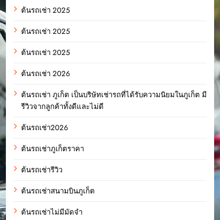
ต้นรถเช่า 2025
ต้นรถเช่า 2025
ต้นรถเช่า 2025
ต้นรถเช่า 2026
ต้นรถเช่า ภูเก็ต เป็นบริษัทเช่ารถที่ได้รับความนิยมในภูเก็ต มี
รีวิวจากลูกค้าทั้งดีและไม่ดี
ต้นรถเช่า2026
ต้นรถเช่าภูเก็ตราคา
ต้นรถเช่ารีวิว
ต้นรถเช่าสนามบินภูเก็ต
ต้นรถเช่าไม่มีมัดจำ