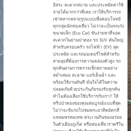
อิสระ สะดวกสบาย และประหยัดค่าใช้
จ่ายได้มากกว่าที่เคย เราให้บริการรถ
เช่าหลากหลายรูปแบบเพื่อตอบโจทย์
ทุกกลุ่มนักท่องเที่ยว ไม่ว่าจะเป็นรถเก๋ง
ขนาดเล็ก (Eco Car) ขับง่ายหาที่จอด
สะดวกในย่านป่าตอง รถ SUV คันใหญ่
สำหรับครอบครัว รถไฟฟ้า (EV) สุด
ประหยัด และรถมอเตอร์ไซค์สำหรับ
สายลุยที่ต้องการความคล่องตัวสูง รถ
ทุกคันผ่านการตรวจเช็กสภาพอย่าง
สม่ำเสมอ สะอาด แอร์เย็นฉ่ำ และ
พร้อมใช้งานทันที มั่นใจได้ในความ
ปลอดภัยด้วยประกันภัยรองรับทุกคัน
ทำไมต้องเลือกใช้บริการกับเรา? ให้
ทริปป่าตองของคุณสมบูรณ์แบบที่สุด
ไม่ว่าจะขับรถไปชมพระอาทิตย์ตกที่
แหลมพรหมเทพ ตระเวนกินของอร่อย
ในตัวเมืองภูเก็ต หรือท่องเที่ยวราตรีใน