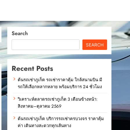
Search
SEARCH
Recent Posts
ต้นรถเช่าภูเก็ต รถเช่าราคาคุ้ม ใกล้สนามบิน มี
รถให้เลือกหลากหลาย พร้อมบริการ 24 ชั่วโมง
วิเคราะห์ตลาดรถเช่าภูเก็ต 3 เดือนข้างหน้า:
สิงหาคม–ตุลาคม 2569
ต้นรถเช่าภูเก็ต บริการรถเช่าครบวงจร ราคาคุ้ม
ค่า เดินทางสะดวกทุกเส้นทาง