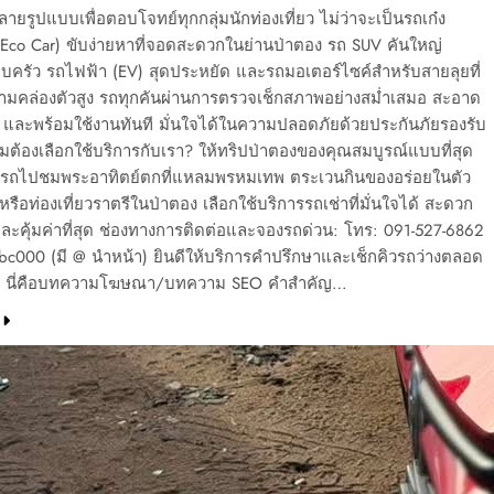
ายรูปแบบเพื่อตอบโจทย์ทุกกลุ่มนักท่องเที่ยว ไม่ว่าจะเป็นรถเก๋ง
(Eco Car) ขับง่ายหาที่จอดสะดวกในย่านป่าตอง รถ SUV คันใหญ่
บครัว รถไฟฟ้า (EV) สุดประหยัด และรถมอเตอร์ไซค์สำหรับสายลุยที่
ามคล่องตัวสูง รถทุกคันผ่านการตรวจเช็กสภาพอย่างสม่ำเสมอ สะอาด
ำ และพร้อมใช้งานทันที มั่นใจได้ในความปลอดภัยด้วยประกันภัยรองรับ
มต้องเลือกใช้บริการกับเรา? ให้ทริปป่าตองของคุณสมบูรณ์แบบที่สุด
ับรถไปชมพระอาทิตย์ตกที่แหลมพรหมเทพ ตระเวนกินของอร่อยในตัว
 หรือท่องเที่ยวราตรีในป่าตอง เลือกใช้บริการรถเช่าที่มั่นใจได้ สะดวก
ะคุ้มค่าที่สุด ช่องทางการติดต่อและจองรถด่วน: โทร: 091-527-6862
bc000 (มี @ นำหน้า) ยินดีให้บริการคำปรึกษาและเช็กคิวรถว่างตลอด
มง! นี่คือบทความโฆษณา/บทความ SEO คำสำคัญ…