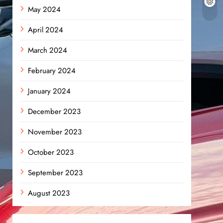
May 2024
April 2024
March 2024
February 2024
January 2024
December 2023
November 2023
October 2023
September 2023
August 2023