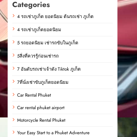
Categories
4 รถเช่าภูเก็ต ยอดนิยม ต้นรถเช่า ภูเก็ต
4 รถเช่าภูเก็ตยอดนิยม
5 รถยอดนิยม เช่ารถขับในภูเก็ต
5สิ่งที่ควรรู้ก่อนเช่ารถ
7 อันดับรถเช่าเจ้าดัง Tiktok ภูเก็ต
7ที่นั่งเช่าขับภูเก็ตยอดนิยม
Car Rental Phuket
Car rental phuket airport
Motorcycle Rental Phuket
Your Easy Start to a Phuket Adventure