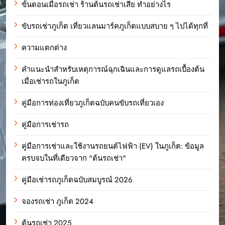
ขั้นตอนเมื่อรถเช่า ร้านต้นรถเช่าเสีย ทำอย่างไร
ขับรถเช่าภูเก็ต เที่ยวแลนมาร์คภูเก็ตแบบสบาย ๆ ไปได้ทุกที่
ความแตกต่าง
คำแนะนำสำหรับเหตุการณ์ฉุกเฉินและการดูแลรถเบื้องต้น
เมื่อเช่ารถในภูเก็ต
คู่มือการท่องเที่ยวภูเก็ตฉบับคนขับรถเที่ยวเอง
คู่มือการเช่ารถ
คู่มือการเช่าและใช้งานรถยนต์ไฟฟ้า (EV) ในภูเก็ต: ข้อมูล
ครบจบในที่เดียวจาก "ต้นรถเช่า"
คู่มือเช่ารถภูเก็ตฉบับสมบูรณ์ 2026
จองรถเช่า ภูเก็ต 2024
ต้นรถเช่า 2025