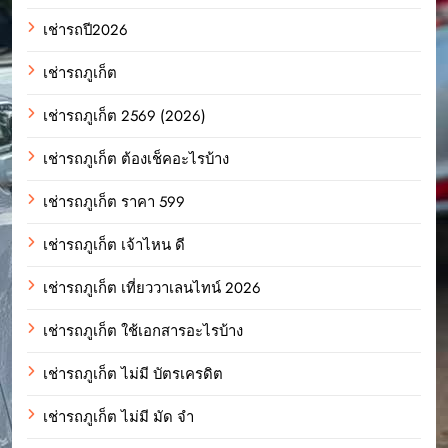
เช่ารถปี2026
เช่ารถภูเก็ต
เช่ารถภูเก็ต 2569 (2026)
เช่ารถภูเก็ต ต้องเช็คอะไรบ้าง
เช่ารถภูเก็ต ราคา 599
เช่ารถภูเก็ต เจ้าไหน ดี
เช่ารถภูเก็ต เที่ยววาเลนไทน์ 2026
เช่ารถภูเก็ต ใช้เอกสารอะไรบ้าง
เช่ารถภูเก็ต ไม่มี บัตรเครดิต
เช่ารถภูเก็ต ไม่มี มัด จํา