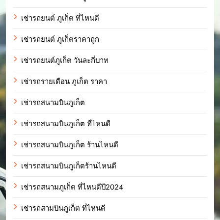
เช่ารถยนต์ ภูเก็ต ที่ไหนดี
เช่ารถยนต์ ภูเก็ตราคาถูก
เช่ารถยนต์ภูเก็ต วันละกี่บาท
เช่ารถรายเดือน ภูเก็ต ราคา
เช่ารถสนามบินภูเก็ต
เช่ารถสนามบินภูเก็ต ที่ไหนดี
เช่ารถสนามบินภูเก็ต ร้านไหนดี
เช่ารถสนามบินภูเก็ตร้านไหนดี
เช่ารถสนามภูเก็ต ที่ไหนดีปี2024
เช่ารถสามบินภูเก็ต ที่ไหนดี