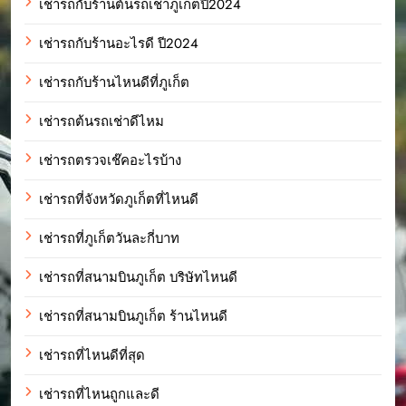
เช่ารถกับร้านต้นรถเช่าภูเก็ตปี2024
เช่ารถกับร้านอะไรดี ปี2024
เช่ารถกับร้านไหนดีที่ภูเก็ต
เช่ารถต้นรถเช่าดีไหม
เช่ารถตรวจเช๊คอะไรบ้าง
เช่ารถที่จังหวัดภูเก็ตที่ไหนดี
เช่ารถที่ภูเก็ตวันละกี่บาท
เช่ารถที่สนามบินภูเก็ต บริษัทไหนดี
เช่ารถที่สนามบินภูเก็ต ร้านไหนดี
เช่ารถที่ไหนดีที่สุด
เช่ารถที่ไหนถูกและดี