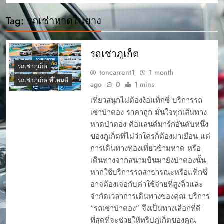
Tag:
รถเช่าหาดในยาง
รถเช่าภูเก็ต
รถเช่าภูเก็ต
toncarrent1
1 month
รถเช่าภูเก็ต ที่ไหนดี
ago
0
1 mins
เที่ยวสนุกไม่ต้องง้อแท็กซี่ บริการรถ
เช่าป่าตอง ราคาถูก มั่นใจทุกเส้นทาง
หาดป่าตอง คือแลนด์มาร์กอันดับหนึ่ง
ของภูเก็ตที่ไม่ว่าใครก็ต้องมาเยือน แต่
การเดินทางท่องเที่ยวข้ามหาด หรือ
เดินทางจากสนามบินมายังป่าตองนั้น
หากใช้บริการรถสาธารณะหรือแท็กซี่
อาจต้องเจอกับค่าใช้จ่ายที่สูงลิ่วและ
จำกัดเวลาการเดินทางของคุณ บริการ
“รถเช่าป่าตอง” จึงเป็นทางเลือกที่ดี
ที่สุดที่จะช่วยให้ทริปภูเก็ตของคุณ