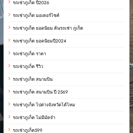
รถเช่าภูเก็ต ปี2026
รถเช่าภูเก็ต มอเตอร์ไซค์
รถเช่าภูเก็ต ยอดนิยม ต้นรถเช่า ภูเก็ต
รถเช่าภูเก็ต ยอดนิยมปี2024
รถเช่าภูเก็ต ราคา
รถเช่าภูเก็ต รีวิว
รถเช่าภูเก็ต สนามบิน
รถเช่าภูเก็ต สนามบิน ปี 2569
รถเช่าภูเก็ต ไปต่างจังหวัดได้ไหม
รถเช่าภูเก็ต ไม่มีมัดจำ
รถเช่าภูเก็ต599