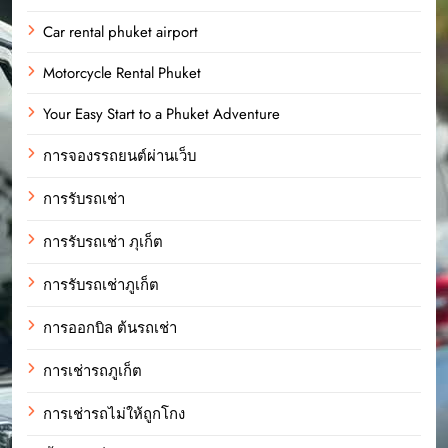
Car rental phuket airport
Motorcycle Rental Phuket
Your Easy Start to a Phuket Adventure
การจองรรถยนต์ผ่านเว็บ
การรับรถเช่า
การรับรถเช่า ภุเก็ต
การรับรถเช่าภูเก็ต
การออกบิล ต้นรถเช่า
การเช่ารถภูเก็ต
การเช่ารถไม่ให้ถูกโกง