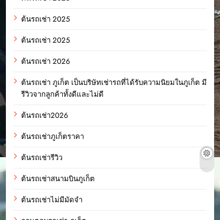
ต้นรถเช่า 2025
ต้นรถเช่า 2025
ต้นรถเช่า 2026
ต้นรถเช่า ภูเก็ต เป็นบริษัทเช่ารถที่ได้รับความนิยมในภูเก็ต มี
รีวิวจากลูกค้าทั้งดีและไม่ดี
ต้นรถเช่า2026
ต้นรถเช่าภูเก็ตราคา
ต้นรถเช่ารีวิว
ต้นรถเช่าสนามบินภูเก็ต
ต้นรถเช่าไม่มีมัดจำ