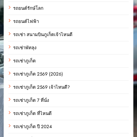
รถยนต์รักษ์โลก
รถยนต์ไฟฟ้า
รถเช่า สนามบินภูเก็ตเจ้าไหนดี
รถเช่าพัทลุง
รถเช่าภูเก็ต
รถเช่าภูเก็ต 2569 (2026)
รถเช่าภูเก็ต 2569 เจ้าไหนดี?
รถเช่าภูเก็ต 7 ที่นั่ง
รถเช่าภูเก็ต ที่ไหนดี
รถเช่าภูเก็ต ปี 2024