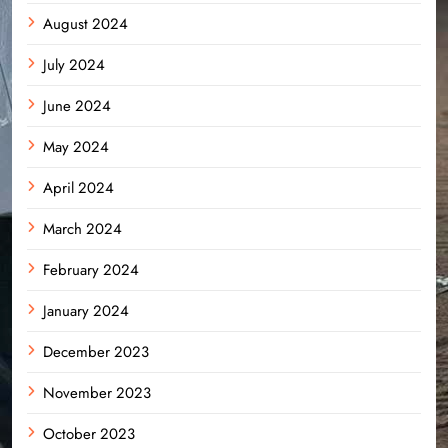
August 2024
July 2024
June 2024
May 2024
April 2024
March 2024
February 2024
January 2024
December 2023
November 2023
October 2023