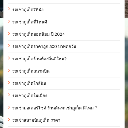
รถเช่าภูเก็ต7ที่นั่ง
รถเช่าภูเก็ตที่ไหนดี
รถเช่าภูเก็ตยอดนิยม ปี 2024
รถเช่าภูเก็ตราคาถูก 500 บาทต่อวัน
รถเช่าภูเก็ตร้านท้องถิ่นดีใหม?
รถเช่าภูเก็ตสนามบิน
รถเช่าภูเก็ตใกล้ฉัน
รถเช่าภูเก็ตในเมือง
รถเช่ามอเตอร์ไซค์ ร้านต้นรถเช่าภูเก็ต ดีไหม ?
รถเช่าสนามบินภูเก็ต ราคา