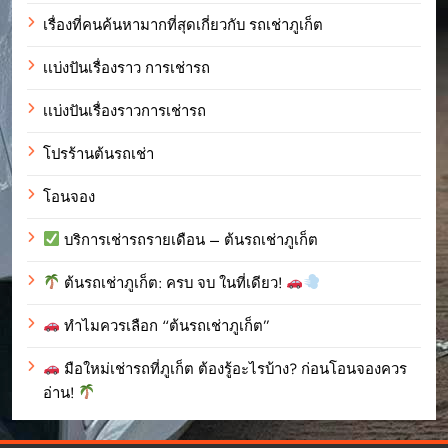
เรื่องที่คนค้นหามากที่สุดเกี่ยวกับ รถเช่าภูเก็ต
เเบ่งปันเรื่องราว การเช่ารถ
เเบ่งปันเรื่องราวการเช่ารถ
โปรร้านต้นรถเช่า
โอนจอง
บริการเช่ารถรายเดือน – ต้นรถเช่าภูเก็ต
ต้นรถเช่าภูเก็ต: ครบ จบ ในที่เดียว!
ทำไมควรเลือก “ต้นรถเช่าภูเก็ต”
มือใหม่เช่ารถที่ภูเก็ต ต้องรู้อะไรบ้าง? ก่อนโอนจองควร
อ่าน!