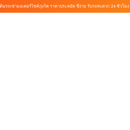
ต้นรถเช่ามอเตอร์ไซค์ภูเก็ต ราคาประหยัด ขี่ง่าย รับรถสะดวก 24 ชั่วโมง
ก็ต กับต้นรถเช่า เดินทางสะดวก ราคาประหยัด เริ่มต้นเพียง 150 บาท/วัน
ุกฟังก์ชันการใช้งาน ครบทุกประเภทรถ ตอบโจทย์ทุกการเดินทางในภูเก็ต
้นรถเช่า ทางเลือกใหม่ของการเที่ยวภูเก็ต ขับเงียบ ประหยัด และทันสมัย
ต้นรถเช่ามอเตอร์ไซค์ภูเก็ต ราคาประหยัด ขี่ง่าย รับรถสะดวก 24 ชั่วโมง