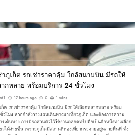
่าภูเก็ต รถเช่าราคาคุ้ม ใกล้สนามบิน มีรถให้
ลากหลาย พร้อมบริการ 24 ชั่วโมง
nt1
17 hours ago
0
1 mins
ูเก็ต รถเช่าราคาคุ้ม ใกล้สนามบิน มีรถให้เลือกหลากหลาย พร้อม
 ชั่วโมง หากกำลังวางแผนเดินทางมาเที่ยวภูเก็ต และต้องการความ
เดินทาง การมีรถส่วนตัวไว้ใช้งานตลอดทริปถือเป็นอีกหนึ่งทางเลือก
ที่ยวได้ง่ายขึ้น เพราะภูเก็ตมีสถานที่ท่องเที่ยวกระจายอยู่หลายพื้นที่ ทั้ง