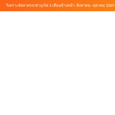
วิเคราะห์ตลาดรถเช่าภูเก็ต 3 เดือนข้างหน้า: สิงหาคม–ตุลาคม 2569
ถเช่าภูเก็ต บริการรถเช่าครบวงจร ราคาคุ้มค่า เดินทางสะดวกทุกเส้นทาง
ก็ต กับต้นรถเช่า เดินทางสะดวก ราคาประหยัด เริ่มต้นเพียง 150 บาท/วัน
ช่าราคาคุ้ม ใกล้สนามบิน มีรถให้เลือกหลากหลาย พร้อมบริการ 24 ชั่วโมง
วิเคราะห์ตลาดรถเช่าภูเก็ต 3 เดือนข้างหน้า: สิงหาคม–ตุลาคม 2569
ถเช่าภูเก็ต บริการรถเช่าครบวงจร ราคาคุ้มค่า เดินทางสะดวกทุกเส้นทาง
ก็ต กับต้นรถเช่า เดินทางสะดวก ราคาประหยัด เริ่มต้นเพียง 150 บาท/วัน