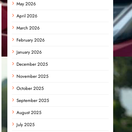
May 2026
April 2026
March 2026
February 2026
January 2026
December 2025
November 2025
October 2025
September 2025
August 2025
July 2025