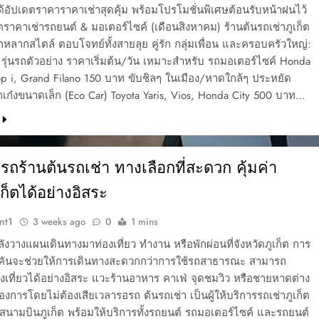
ได้อัปเดตราคาราคาเช่าสุดคุ้ม พร้อมโปรโมชั่นพิเศษต้อนรับหน้าฝนไว้
เดตราคาเช่ารถยนต์ & มอเตอร์ไซค์ (เดือนสิงหาคม) ร้านต้นรถเช่าภูเก็ต
อกหลากสไตล์ ตอบโจทย์ทั้งสายลุย คู่รัก กลุ่มเพื่อน และครอบครัวใหญ่:
ุ่นรถตัวอย่าง ราคาเริ่มต้น/วัน เหมาะสำหรับ รถมอเตอร์ไซค์ Honda
op i, Grand Filano 150 บาท ขับชิลๆ ในเมือง/หาดใกล้ๆ ประหยัด
ถเก๋งขนาดเล็ก (Eco Car) Toyota Yaris, Vios, Honda City 500 บาท…
รถร้านต้นรถเช่า ทางเลือกที่สะดวก คุ้มค่า
ูเก็ตได้อย่างอิสระ
nt1
3 weeks ago
0
1 mins
งวางแผนเดินทางมาท่องเที่ยว ทำงาน หรือพักผ่อนที่จังหวัดภูเก็ต การ
ักคันจะช่วยให้การเดินทางสะดวกกว่าการใช้รถสาธารณะ สามารถ
เที่ยวได้อย่างอิสระ แวะร้านอาหาร คาเฟ่ จุดชมวิว หรือชายหาดต่าง
องการโดยไม่ต้องเสียเวลารอรถ ต้นรถเช่า เป็นผู้ให้บริการรถเช่าภูเก็ต
่ใกล้สนามบินภูเก็ต พร้อมให้บริการทั้งรถยนต์ รถมอเตอร์ไซค์ และรถยนต์