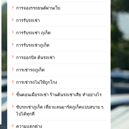
การจองรรถยนต์ผ่านเว็บ
การรับรถเช่า
การรับรถเช่า ภุเก็ต
การรับรถเช่าภูเก็ต
การออกบิล ต้นรถเช่า
การเช่ารถภูเก็ต
การเช่ารถไม่ให้ถูกโกง
ขั้นตอนเมื่อรถเช่า ร้านต้นรถเช่าเสีย ทำอย่างไร
ขับรถเช่าภูเก็ต เที่ยวแลนมาร์คภูเก็ตแบบสบาย ๆ
ไปได้ทุกที่
ความแตกต่าง