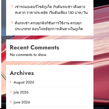
เช่ารถมอเตอร์ไซค์ภูเก็ต กับต้นรถเช่า เดินทาง
สะดวก ราคาประหยัด เริ่มต้นเพียง 150 บาท/วัน
ต้นรถเช่า ครบทุกฟังก์ชันการใช้งาน ครบทุก
ประเภทรถ ตอบโจทย์ทุกการเดินทางในภูเก็ต
Recent Comments
No comments to show.
Archives
August 2026
July 2026
June 2026