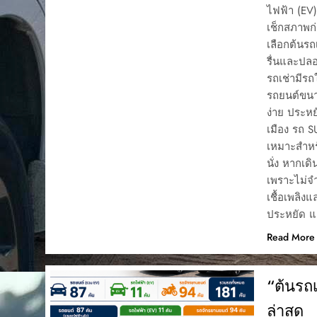
ไฟฟ้า (EV)
เช็กสภาพก
เลือกต้นรถ
รื่นและปลอ
รถเช่ามีรถ
รถยนต์ขนา
ง่าย ประหย
เมือง รถ S
เหมาะสำหรั
นั่ง หากเด
เพราะไม่จำ
เชื้อเพลิง
ประหยัด แ
Read More
“ต้นรถเ
ล่าสุด