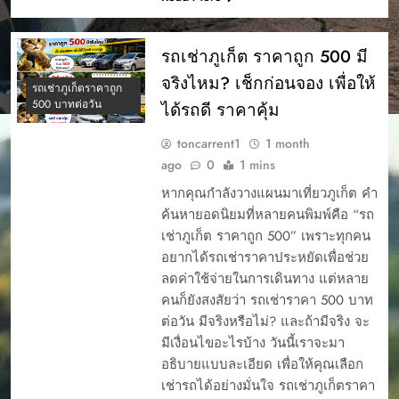
รถเช่าภูเก็ต ราคาถูก 500 มี
จริงไหม? เช็กก่อนจอง เพื่อให้
รถเช่าภูเก็ตราคาถูก
500 บาทต่อวัน
ได้รถดี ราคาคุ้ม
toncarrent1
1 month
ago
0
1 mins
หากคุณกำลังวางแผนมาเที่ยวภูเก็ต คำ
ค้นหายอดนิยมที่หลายคนพิมพ์คือ “รถ
เช่าภูเก็ต ราคาถูก 500” เพราะทุกคน
อยากได้รถเช่าราคาประหยัดเพื่อช่วย
ลดค่าใช้จ่ายในการเดินทาง แต่หลาย
คนก็ยังสงสัยว่า รถเช่าราคา 500 บาท
ต่อวัน มีจริงหรือไม่? และถ้ามีจริง จะ
มีเงื่อนไขอะไรบ้าง วันนี้เราจะมา
อธิบายแบบละเอียด เพื่อให้คุณเลือก
เช่ารถได้อย่างมั่นใจ รถเช่าภูเก็ตราคา