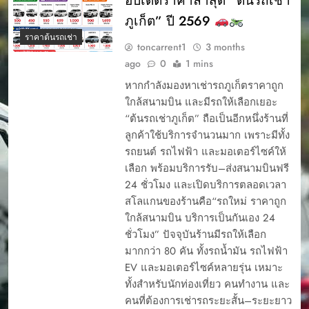
อัปเดตราคาล่าสุด “ต้นรถเช่า
ภูเก็ต” ปี 2569
ราคาต้นรถเช่า
toncarrent1
3 months
ago
0
1 mins
หากกำลังมองหาเช่ารถภูเก็ตราคาถูก
ใกล้สนามบิน และมีรถให้เลือกเยอะ
“ต้นรถเช่าภูเก็ต” ถือเป็นอีกหนึ่งร้านที่
ลูกค้าใช้บริการจำนวนมาก เพราะมีทั้ง
รถยนต์ รถไฟฟ้า และมอเตอร์ไซค์ให้
เลือก พร้อมบริการรับ–ส่งสนามบินฟรี
24 ชั่วโมง และเปิดบริการตลอดเวลา
สโลแกนของร้านคือ“รถใหม่ ราคาถูก
ใกล้สนามบิน บริการเป็นกันเอง 24
ชั่วโมง” ปัจจุบันร้านมีรถให้เลือก
มากกว่า 80 คัน ทั้งรถน้ำมัน รถไฟฟ้า
EV และมอเตอร์ไซค์หลายรุ่น เหมาะ
ทั้งสำหรับนักท่องเที่ยว คนทำงาน และ
คนที่ต้องการเช่ารถระยะสั้น–ระยะยาว