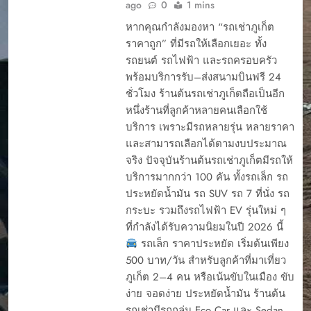
ago
0
1 mins
หากคุณกำลังมองหา “รถเช่าภูเก็ต
ราคาถูก” ที่มีรถให้เลือกเยอะ ทั้ง
รถยนต์ รถไฟฟ้า และรถครอบครัว
พร้อมบริการรับ–ส่งสนามบินฟรี 24
ชั่วโมง ร้านต้นรถเช่าภูเก็ตถือเป็นอีก
หนึ่งร้านที่ลูกค้าหลายคนเลือกใช้
บริการ เพราะมีรถหลายรุ่น หลายราคา
และสามารถเลือกได้ตามงบประมาณ
จริง ปัจจุบันร้านต้นรถเช่าภูเก็ตมีรถให้
บริการมากกว่า 100 คัน ทั้งรถเล็ก รถ
ประหยัดน้ำมัน รถ SUV รถ 7 ที่นั่ง รถ
กระบะ รวมถึงรถไฟฟ้า EV รุ่นใหม่ ๆ
ที่กำลังได้รับความนิยมในปี 2026 นี้
รถเล็ก ราคาประหยัด เริ่มต้นเพียง
500 บาท/วัน สำหรับลูกค้าที่มาเที่ยว
ภูเก็ต 2–4 คน หรือเน้นขับในเมือง ขับ
ง่าย จอดง่าย ประหยัดน้ำมัน ร้านต้น
รถเช่ามีรถกลุ่ม Eco Car และ Sedan