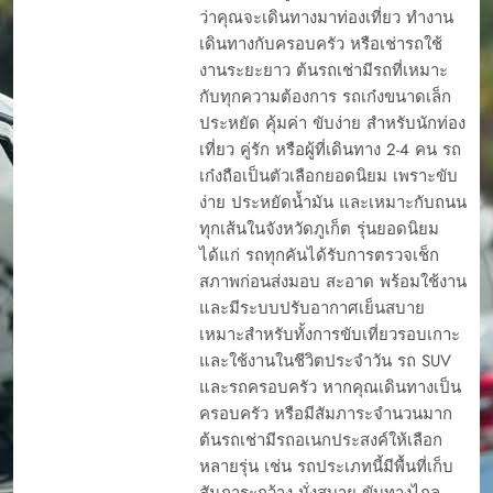
ว่าคุณจะเดินทางมาท่องเที่ยว ทำงาน
เดินทางกับครอบครัว หรือเช่ารถใช้
งานระยะยาว ต้นรถเช่ามีรถที่เหมาะ
กับทุกความต้องการ รถเก๋งขนาดเล็ก
ประหยัด คุ้มค่า ขับง่าย สำหรับนักท่อง
เที่ยว คู่รัก หรือผู้ที่เดินทาง 2-4 คน รถ
เก๋งถือเป็นตัวเลือกยอดนิยม เพราะขับ
ง่าย ประหยัดน้ำมัน และเหมาะกับถนน
ทุกเส้นในจังหวัดภูเก็ต รุ่นยอดนิยม
ได้แก่ รถทุกคันได้รับการตรวจเช็ก
สภาพก่อนส่งมอบ สะอาด พร้อมใช้งาน
และมีระบบปรับอากาศเย็นสบาย
เหมาะสำหรับทั้งการขับเที่ยวรอบเกาะ
และใช้งานในชีวิตประจำวัน รถ SUV
และรถครอบครัว หากคุณเดินทางเป็น
ครอบครัว หรือมีสัมภาระจำนวนมาก
ต้นรถเช่ามีรถอเนกประสงค์ให้เลือก
หลายรุ่น เช่น รถประเภทนี้มีพื้นที่เก็บ
สัมภาระกว้าง นั่งสบาย ขับทางไกล