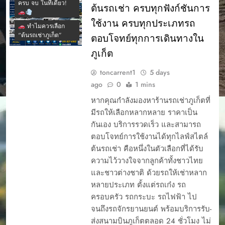
ครบ จบ ในที่เดียว!
ต้นรถเช่า ครบทุกฟังก์ชันการ
ใช้งาน ครบทุกประเภทรถ
ทำไมควรเลือก
“ต้นรถเช่าภูเก็ต”
ตอบโจทย์ทุกการเดินทางใน
ภูเก็ต
toncarrent1
5 days
ago
0
1 mins
หากคุณกำลังมองหาร้านรถเช่าภูเก็ตที่
มีรถให้เลือกหลากหลาย ราคาเป็น
กันเอง บริการรวดเร็ว และสามารถ
ตอบโจทย์การใช้งานได้ทุกไลฟ์สไตล์
ต้นรถเช่า คือหนึ่งในตัวเลือกที่ได้รับ
ความไว้วางใจจากลูกค้าทั้งชาวไทย
และชาวต่างชาติ ด้วยรถให้เช่าหลาก
หลายประเภท ตั้งแต่รถเก๋ง รถ
ครอบครัว รถกระบะ รถไฟฟ้า ไป
จนถึงรถจักรยานยนต์ พร้อมบริการรับ-
ส่งสนามบินภูเก็ตตลอด 24 ชั่วโมง ไม่