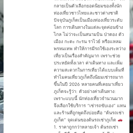
กลายเป็นตัวเลือกยอดนิยมของทั้งนัก
ท่องเที่ยวชาวไทยและชาวต่างชาติ
ปัจจุบันภูเก็ตเป็นเมืองท่องเที่ยวระดับ
โลก การเดินทางในแต่ละจุดค่อนข้าง
ไกล ไม่ว่าจะเป็นสนามบิน ป่าตอง ตัว
เมือง กะตะ กะรน ราไวย์ หรือแหลม
พรหมเทพ ทำให้การมีรถใช้เองระหว่าง
เที่ยวเป็นเรื่องสำคัญมาก เพราะช่วย
ประหยัดทั้งเวลา ค่าเดินทาง และเพิ่ม
ความสะดวกในการเที่ยวได้แบบเต็มที่
ทำไมคนเที่ยวภูเก็ตถึงนิยมเช่ารถมาก
ขึ้นในปี 2026 หลายคนที่เคยมาเที่ยว
ภูเก็ตจะรู้ว่า: ตัวอย่างค่าเดินทาง:
เพราะแบบนี้ นักท่องเที่ยวจำนวนมาก
จึงเลือกใช้บริการ “เช่ารถขับเอง” แทน
และร้านที่ถูกพูดถึงบ่อยคือ “ต้นรถเช่า
ภูเก็ต” จุดเด่นของต้นรถเช่าภูเก็ต
1. ราคาถูกกว่าหลายเจ้า ต้นรถเช่า