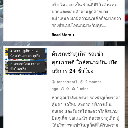
จริง ไม่ว่าจะเป็น ร้านที่มีรีวิวจำนวน
มากและตอบคำถามลูกค้าอย่าง
สม่ำเสมอ มักมีความน่าเชื่อถือมากกว่า
รถเช่าแบบไหนเหมาะกับคุณ…
Read More
4 รถเช่าภูเก็ต ยอด
ต้นรถเช่าภูเก็ต รถเช่า
นิยม ต้นรถเช่า ภูเก็ต
คุณภาพดี ใกล้สนามบิน เปิด
5 รถยอดนิยม เช่ารถ
ขับในภูเก็ต
บริการ 24 ชั่วโมง
toncarrent1
2 months
ago
0
1 mins
หากคุณกำลังมองหา รถเช่าภูเก็ตราคา
คุ้มค่า รถใหม่ สะอาด บริการเป็น
กันเอง และรับรถได้สะดวกใกล้สนาม
บินภูเก็ต ขอแนะนำ ต้นรถเช่าภูเก็ต ผู้
ให้บริการรถเช่าในภูเก็ตที่ได้รับความ