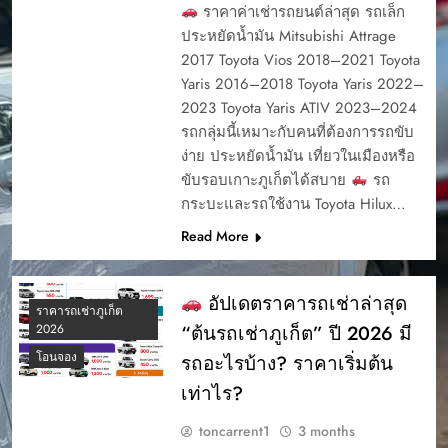
ราคาค่าเช่ารถยนต์ล่าสุด รถเล็ก
ประหยัดน้ำมัน Mitsubishi Attrage
2017 Toyota Vios 2018–2021 Toyota
Yaris 2016–2018 Toyota Yaris 2022–
2023 Toyota Yaris ATIV 2023–2024
รถกลุ่มนี้เหมาะกับคนที่ต้องการรถขับ
ง่าย ประหยัดน้ำมัน เที่ยวในเมืองหรือ
ขับรอบเกาะภูเก็ตได้สบาย
รถ
กระบะและรถใช้งาน Toyota Hilux…
Read More
อัปเดตราคารถเช่าล่าสุด
ราคารถเช่าภูเก็ต
“ต้นรถเช่าภูเก็ต” ปี 2026 มี
2026
โอนจอง
รถอะไรบ้าง? ราคาเริ่มต้น
เท่าไร?
toncarrent1
3 months