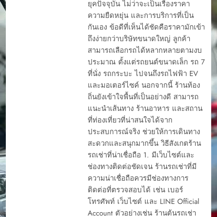
ยุคปัจจุบัน ไม่ว่าจะเป็นเรื่องราคา
ความยืดหยุ่น และการบริการที่เป็น
กันเอง ข้อดีที่เห็นได้ชัดคือราคามักเข้า
ถึงง่ายกว่าบริษัทขนาดใหญ่ ลูกค้า
สามารถเลือกรถได้หลากหลายตามงบ
ประมาณ ตั้งแต่รถยนต์ขนาดเล็ก รถ 7
ที่นั่ง รถกระบะ ไปจนถึงรถไฟฟ้า EV
และมอเตอร์ไซค์ นอกจากนี้ ร้านท้อง
ถิ่นยังเข้าใจพื้นที่เป็นอย่างดี สามารถ
แนะนำเส้นทาง ร้านอาหาร และสถาน
ที่ท่องเที่ยวที่น่าสนใจได้จาก
ประสบการณ์จริง ช่วยให้การเดินทาง
สะดวกและสนุกมากขึ้น วิธีสังเกตร้าน
รถเช่าที่น่าเชื่อถือ 1. มีเว็บไซต์และ
ช่องทางติดต่อชัดเจน ร้านรถเช่าที่มี
ความน่าเชื่อถือควรมีช่องทางการ
ติดต่อที่ตรวจสอบได้ เช่น เบอร์
โทรศัพท์ เว็บไซต์ และ LINE Official
Account ตัวอย่างเช่น ร้านต้นรถเช่า