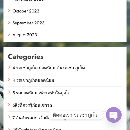
October 2023
September 2023
August 2023
Categories
4 รถเช่าภูเก็ต ยอดนิยม ต้นรถเช่า ภูเก็ต
4 รถเช่าภูเก็ตยอดนิยม
5 รถยอดนิยม เช่ารถขับในภูเก็ต
5สิ่งที่ควรรู้ก่อนเช่ารถ
ติดต่อเรา รถเช่าภูเก็ต
7 อันดับรถเช่าเจ้าดัง Tiktok ภูเก็ต
Open c