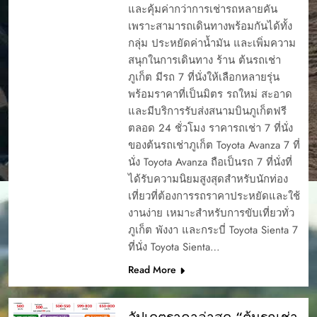
และคุ้มค่ากว่าการเช่ารถหลายคัน
เพราะสามารถเดินทางพร้อมกันได้ทั้ง
กลุ่ม ประหยัดค่าน้ำมัน และเพิ่มความ
สนุกในการเดินทาง ร้าน ต้นรถเช่า
ภูเก็ต มีรถ 7 ที่นั่งให้เลือกหลายรุ่น
พร้อมราคาที่เป็นมิตร รถใหม่ สะอาด
และมีบริการรับส่งสนามบินภูเก็ตฟรี
ตลอด 24 ชั่วโมง ราคารถเช่า 7 ที่นั่ง
ของต้นรถเช่าภูเก็ต Toyota Avanza 7 ที่
นั่ง Toyota Avanza ถือเป็นรถ 7 ที่นั่งที่
ได้รับความนิยมสูงสุดสำหรับนักท่อง
เที่ยวที่ต้องการรถราคาประหยัดและใช้
งานง่าย เหมาะสำหรับการขับเที่ยวทั่ว
ภูเก็ต พังงา และกระบี่ Toyota Sienta 7
ที่นั่ง Toyota Sienta…
Read More