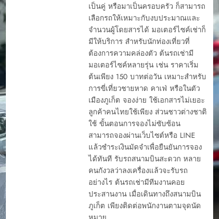
เป็นคู่ หรือมาเป็นครอบครัว ก็สามารถ
เลือกรถให้เหมาะกับงบประมาณและ
จำนวนผู้โดยสารได้ มอเตอร์ไซค์เช่าก็
มีให้บริการ สำหรับนักท่องเที่ยวที่
ต้องการความคล่องตัว ต้นรถเช่ามี
มอเตอร์ไซค์หลายรุ่น เช่น ราคาเริ่ม
ต้นเพียง 150 บาทต่อวัน เหมาะสำหรับ
การขี่เที่ยวชายหาด คาเฟ่ หรือในตัว
เมืองภูเก็ต จองง่าย ใช้เอกสารไม่เยอะ
ลูกค้าคนไทยใช้เพียง ส่วนชาวต่างชาติ
ใช้ ขั้นตอนการจองไม่ซับซ้อน
สามารถจองผ่านเว็บไซต์หรือ LINE
แล้วชำระเงินมัดจำเพื่อยืนยันการจอง
ได้ทันที รับรถสนามบินสะดวก หลาย
คนกังวลว่าลงเครื่องแล้วจะรับรถ
อย่างไร ต้นรถเช่ามีทีมงานคอย
การเช่ารถภูเก็ต
ประสานงาน เมื่อเดินทางถึงสนามบิน
คู่มือเช่ารถภูเก็ตฉบับ
ภูเก็ต เพียงติดต่อพนักงานตามจุดนัด
สมบูรณ์ 2026
หมาย…