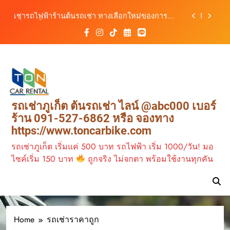
รถ ตอบโจทย์ทุกการเดินทางในภูเก็ต
Skip
เช่ารถไฟฟ้าร้านต้นรถเช่า ทางเลือกใหม่ของการ
to
เที่ยวภูเก็ต ขับเงียบ ประหยัด และทันสมัย
content
ต้นรถเช่ามอเตอร์ไซค์ภูเก็ต ราคาประหยัด ขี่ง่าย รับ
รถสะดวก 24 ชั่วโมง
เช่ารถมอเตอร์ไซค์ภูเก็ต กับต้นรถเช่า เดินทาง
สะดวก ราคาประหยัด เริ่มต้นเพียง 150 บาท/วัน
ต้นรถเช่า ครบทุกฟังก์ชันการใช้งาน ครบทุกประเภท
รถ ตอบโจทย์ทุกการเดินทางในภูเก็ต
เช่ารถไฟฟ้าร้านต้นรถเช่า ทางเลือกใหม่ของการ
รถเช่าภูเก็ต ต้นรถเช่า ไลน์ @abc000 เบอร์
เที่ยวภูเก็ต ขับเงียบ ประหยัด และทันสมัย
ร้าน 091-527-6862 หรือ จองทาง
ต้นรถเช่ามอเตอร์ไซค์ภูเก็ต ราคาประหยัด ขี่ง่าย รับ
https://www.toncarbike.com
รถสะดวก 24 ชั่วโมง
รถเช่าภูเก็ต เริ่มแค่ 500 บาท รถไฟฟ้า เริ่ม 1000/วัน! มอ
ไซค์เริ่ม 150 บาท
ถูกจริง ไม่จกตา พร้อมใช้งานทุกคัน
Home
รถเช่าราคาถูก