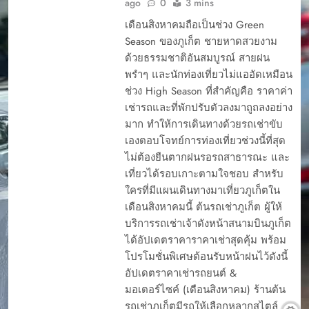
ago
0
3 mins
เดือนสิงหาคมถือเป็นช่วง Green
Season ของภูเก็ต ชายหาดสวยงาม
ด้วยธรรมชาติอันสมบูรณ์ สายฝน
พรำๆ และนักท่องเที่ยวไม่แออัดเหมือน
ช่วง High Season ที่สำคัญคือ ราคาค่า
เช่ารถและที่พักปรับตัวลงมาถูถลงอย่าง
มาก ทำให้การเดินทางด้วยรถเช่าขับ
เองตอบโจทย์การท่องเที่ยวช่วงนี้ที่สุด
ไม่ต้องยืนตากฝนรอรถสาธารณะ และ
เที่ยวได้รอบเกาะตามใจชอบ สำหรับ
ใครที่มีแผนเดินทางมาเที่ยวภูเก็ตใน
เดือนสิงหาคมนี้ ต้นรถเช่าภูเก็ต ผู้ให้
บริการรถเช่าเจ้าดังหน้าสนามบินภูเก็ต
ได้อัปเดตราคาราคาเช่าสุดคุ้ม พร้อม
โปรโมชั่นพิเศษต้อนรับหน้าฝนไว้ดังนี้
อัปเดตราคาเช่ารถยนต์ &
มอเตอร์ไซค์ (เดือนสิงหาคม) ร้านต้น
รถเช่าภูเก็ตมีรถให้เลือกหลากสไตล์