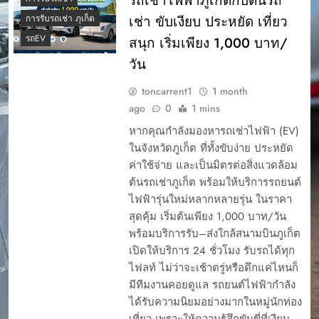
รถเช่าไฟฟ้าภูเก็ตกับต้นรถ
เช่า ขับเงียบ ประหยัด เที่ยว
การรับรถเช่า ภุเก็ต
รถEV
สนุก เริ่มเพียง 1,000 บาท/
วัน
toncarrent1
1 month
ago
0
1 mins
หากคุณกำลังมองหารถเช่าไฟฟ้า (EV)
ในจังหวัดภูเก็ต ที่ทั้งขับง่าย ประหยัด
ค่าใช้จ่าย และเป็นมิตรต่อสิ่งแวดล้อม
ต้นรถเช่าภูเก็ต พร้อมให้บริการรถยนต์
ไฟฟ้ารุ่นใหม่หลากหลายรุ่น ในราคา
สุดคุ้ม เริ่มต้นเพียง 1,000 บาท/วัน
พร้อมบริการรับ–ส่งใกล้สนามบินภูเก็ต
เปิดให้บริการ 24 ชั่วโมง รับรถได้ทุก
ไฟลท์ ไม่ว่าจะเช้าตรู่หรือดึกแค่ไหนก็
มีทีมงานคอยดูแล รถยนต์ไฟฟ้ากำลัง
ได้รับความนิยมอย่างมากในหมู่นักท่อง
เที่ยว เพราะให้ความรู้สึกขับขี่ที่เงียบ