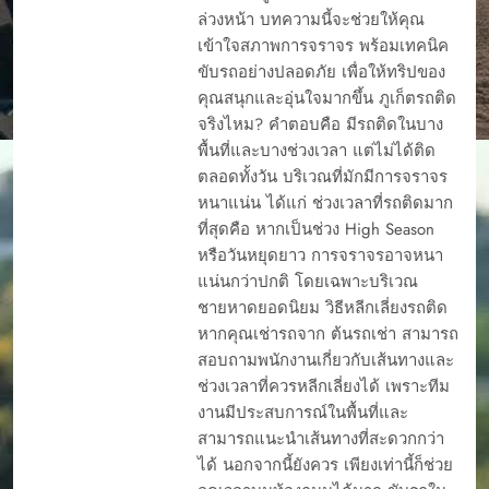
ล่วงหน้า บทความนี้จะช่วยให้คุณ
ครบจบในที่เดียวจาก
"ต้นรถเช่า"
เข้าใจสภาพการจราจร พร้อมเทคนิค
ต้นรถเช่า 2025
ขับรถอย่างปลอดภัย เพื่อให้ทริปของ
คุณสนุกและอุ่นใจมากขึ้น ภูเก็ตรถติด
ต้นรถเช่า 2025
จริงไหม? คำตอบคือ มีรถติดในบาง
ต้นรถเช่า 2025
พื้นที่และบางช่วงเวลา แต่ไม่ได้ติด
ต้นรถเช่า 2026
ตลอดทั้งวัน บริเวณที่มักมีการจราจร
ต้นรถเช่า ภูเก็ต เป็น
หนาแน่น ได้แก่ ช่วงเวลาที่รถติดมาก
บริษัทเช่ารถที่ได้รับ
ที่สุดคือ หากเป็นช่วง High Season
ความนิยมในภูเก็ต มี
รีวิวจากลูกค้าทั้งดีและ
หรือวันหยุดยาว การจราจรอาจหนา
ไม่ดี
แน่นกว่าปกติ โดยเฉพาะบริเวณ
ต้นรถเช่า2026
ชายหาดยอดนิยม วิธีหลีกเลี่ยงรถติด
ต้นรถเช่าภูเก็ตราคา
หากคุณเช่ารถจาก ต้นรถเช่า สามารถ
สอบถามพนักงานเกี่ยวกับเส้นทางและ
ต้นรถเช่ารีวิว
ช่วงเวลาที่ควรหลีกเลี่ยงได้ เพราะทีม
ต้นรถเช่าสนามบิน
งานมีประสบการณ์ในพื้นที่และ
ภูเก็ต
สามารถแนะนำเส้นทางที่สะดวกกว่า
ต้นรถเช่าไม่มีมัดจำ
ได้ นอกจากนี้ยังควร เพียงเท่านี้ก็ช่วย
ประกันร้านต้นรถเช่า