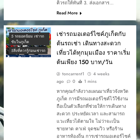
คิวรถให้ทันที 3. ส่งเอกสาร…
Read More
เช่ารถมอเตอร์ไซค์ภูเก็ตกับ
5 รถยอดนิยม เช่ารถ
ต้นรถเช่า เดินทางสะดวก
ขับในภูเก็ต
5สิ่งที่ควรรู้ก่อนเช่ารถ
เที่ยวได้ทุกมุมเมือง ราคาเริ่ม
ต้นเพียง 150 บาท/วัน
toncarrent1
4 weeks
ago
0
1 mins
หากคุณกำลังวางแผนมาเที่ยวจังหวัด
ภูเก็ต การมีรถมอเตอร์ไซค์ไว้ใช้งาน
ถือเป็นตัวเลือกที่ช่วยให้การเดินทาง
สะดวก ประหยัดเวลา และสามารถ
แวะเที่ยวได้ตามใจ ไม่ว่าจะเป็น
ชายหาด คาเฟ่ จุดชมวิว หรือร้าน
อาหารท้องถิ่น การเช่ารถมอเตอร์ไซค์