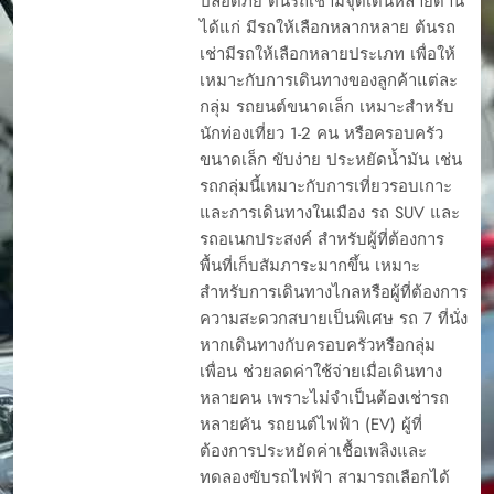
ปลอดภัย ต้นรถเช่ามีจุดเด่นหลายด้าน
ได้แก่ มีรถให้เลือกหลากหลาย ต้นรถ
เช่ามีรถให้เลือกหลายประเภท เพื่อให้
เหมาะกับการเดินทางของลูกค้าแต่ละ
กลุ่ม รถยนต์ขนาดเล็ก เหมาะสำหรับ
นักท่องเที่ยว 1-2 คน หรือครอบครัว
ขนาดเล็ก ขับง่าย ประหยัดน้ำมัน เช่น
รถกลุ่มนี้เหมาะกับการเที่ยวรอบเกาะ
และการเดินทางในเมือง รถ SUV และ
รถอเนกประสงค์ สำหรับผู้ที่ต้องการ
พื้นที่เก็บสัมภาระมากขึ้น เหมาะ
สำหรับการเดินทางไกลหรือผู้ที่ต้องการ
ความสะดวกสบายเป็นพิเศษ รถ 7 ที่นั่ง
หากเดินทางกับครอบครัวหรือกลุ่ม
เพื่อน ช่วยลดค่าใช้จ่ายเมื่อเดินทาง
หลายคน เพราะไม่จำเป็นต้องเช่ารถ
หลายคัน รถยนต์ไฟฟ้า (EV) ผู้ที่
ต้องการประหยัดค่าเชื้อเพลิงและ
ทดลองขับรถไฟฟ้า สามารถเลือกได้