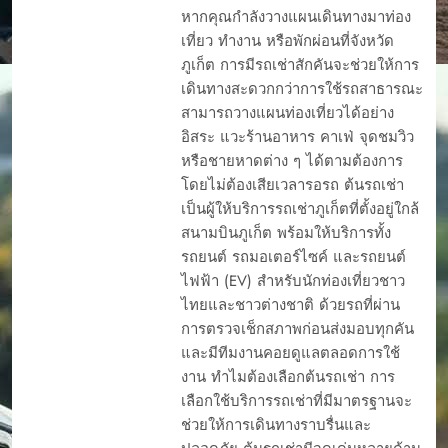
หากคุณกำลังวางแผนเดินทางมาท่อง
เที่ยว ทำงาน หรือพักผ่อนที่จังหวัด
ภูเก็ต การมีรถเช่าสักคันจะช่วยให้การ
เดินทางสะดวกกว่าการใช้รถสาธารณะ
สามารถวางแผนท่องเที่ยวได้อย่าง
อิสระ แวะร้านอาหาร คาเฟ่ จุดชมวิว
หรือชายหาดต่าง ๆ ได้ตามต้องการ
โดยไม่ต้องเสียเวลารอรถ ต้นรถเช่า
เป็นผู้ให้บริการรถเช่าภูเก็ตที่ตั้งอยู่ใกล้
สนามบินภูเก็ต พร้อมให้บริการทั้ง
รถยนต์ รถมอเตอร์ไซค์ และรถยนต์
ไฟฟ้า (EV) สำหรับนักท่องเที่ยวชาว
ไทยและชาวต่างชาติ ด้วยรถที่ผ่าน
การตรวจเช็กสภาพก่อนส่งมอบทุกคัน
และมีทีมงานคอยดูแลตลอดการใช้
งาน ทำไมต้องเลือกต้นรถเช่า การ
เลือกใช้บริการรถเช่าที่มีมาตรฐานจะ
ช่วยให้การเดินทางราบรื่นและ