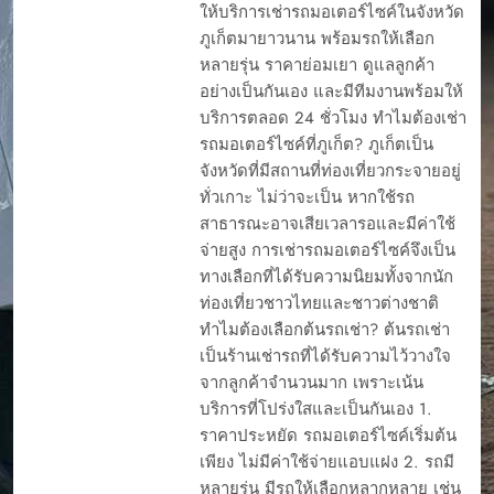
"ต้นรถเช่า"
ให้บริการเช่ารถมอเตอร์ไซค์ในจังหวัด
ต้นรถเช่า 2025
ภูเก็ตมายาวนาน พร้อมรถให้เลือก
หลายรุ่น ราคาย่อมเยา ดูแลลูกค้า
ต้นรถเช่า 2025
อย่างเป็นกันเอง และมีทีมงานพร้อมให้
ต้นรถเช่า 2025
บริการตลอด 24 ชั่วโมง ทำไมต้องเช่า
ต้นรถเช่า 2026
รถมอเตอร์ไซค์ที่ภูเก็ต? ภูเก็ตเป็น
ต้นรถเช่า ภูเก็ต เป็น
จังหวัดที่มีสถานที่ท่องเที่ยวกระจายอยู่
บริษัทเช่ารถที่ได้รับ
ทั่วเกาะ ไม่ว่าจะเป็น หากใช้รถ
ความนิยมในภูเก็ต มี
รีวิวจากลูกค้าทั้งดีและ
สาธารณะอาจเสียเวลารอและมีค่าใช้
ไม่ดี
จ่ายสูง การเช่ารถมอเตอร์ไซค์จึงเป็น
ต้นรถเช่า2026
ทางเลือกที่ได้รับความนิยมทั้งจากนัก
ต้นรถเช่าภูเก็ตราคา
ท่องเที่ยวชาวไทยและชาวต่างชาติ
ทำไมต้องเลือกต้นรถเช่า? ต้นรถเช่า
ต้นรถเช่ารีวิว
เป็นร้านเช่ารถที่ได้รับความไว้วางใจ
ต้นรถเช่าสนามบิน
จากลูกค้าจำนวนมาก เพราะเน้น
ภูเก็ต
บริการที่โปร่งใสและเป็นกันเอง 1.
ต้นรถเช่าไม่มีมัดจำ
ราคาประหยัด รถมอเตอร์ไซค์เริ่มต้น
ประกันร้านต้นรถเช่า
เพียง ไม่มีค่าใช้จ่ายแอบแฝง 2. รถมี
รถเช่าภูเก็ต ยอดนิยม
หลายรุ่น มีรถให้เลือกหลากหลาย เช่น