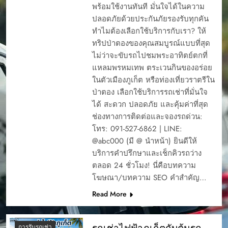
พร้อมใช้งานทันที มั่นใจได้ในความ
ปลอดภัยด้วยประกันภัยรองรับทุกคัน
ทำไมต้องเลือกใช้บริการกับเรา? ให้
ทริปป่าตองของคุณสมบูรณ์แบบที่สุด
ไม่ว่าจะขับรถไปชมพระอาทิตย์ตกที่
แหลมพรหมเทพ ตระเวนกินของอร่อย
ในตัวเมืองภูเก็ต หรือท่องเที่ยวราตรีใน
ป่าตอง เลือกใช้บริการรถเช่าที่มั่นใจ
ได้ สะดวก ปลอดภัย และคุ้มค่าที่สุด
ช่องทางการติดต่อและจองรถด่วน:
โทร: 091-527-6862 | LINE:
@abc000 (มี @ นำหน้า) ยินดีให้
บริการคำปรึกษาและเช็กคิวรถว่าง
ตลอด 24 ชั่วโมง! นี่คือบทความ
โฆษณา/บทความ SEO คำสำคัญ…
4 รถเช่าภูเก็ต ยอด
นิยม ต้นรถเช่า ภูเก็ต
Read More
การจองรรถยนต์ผ่าน
เว็บ
การรับรถเช่า