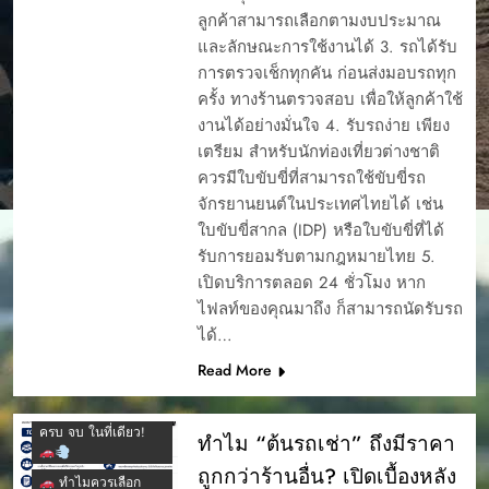
ต้นรถเช่า ภูเก็ต
ลูกค้าสามารถเลือกตามงบประมาณ
รถเช่ามอเตอร์ไซค์
และลักษณะการใช้งานได้ 3. รถได้รับ
ร้านต้นรถเช่าภูเก็ต ดี
ไหม ?
การตรวจเช็กทุกคัน ก่อนส่งมอบรถทุก
ครั้ง ทางร้านตรวจสอบ เพื่อให้ลูกค้าใช้
ราคาต้นรถเช่า
งานได้อย่างมั่นใจ 4. รับรถง่าย เพียง
รีวิวร้านต้นรถเช่า
เตรียม สำหรับนักท่องเที่ยวต่างชาติ
ภูเก็ต
ควรมีใบขับขี่ที่สามารถใช้ขับขี่รถ
เงื่อนไขการเช่ารถของ
ร้านต้นรถเช่า 2024
จักรยานยนต์ในประเทศไทยได้ เช่น
ใบขับขี่สากล (IDP) หรือใบขับขี่ที่ได้
เช่ารถกับร้านต้นรถ
เช่าภูเก็ตปี2024
รับการยอมรับตามกฎหมายไทย 5.
เปิดบริการตลอด 24 ชั่วโมง หาก
เช่ารถต้นรถเช่าดีไหม
ไฟลท์ของคุณมาถึง ก็สามารถนัดรับรถ
โปรร้านต้นรถเช่า
ได้…
บริการเช่ารถราย
เดือน – ต้นรถเช่า
Read More
ภูเก็ต
ต้นรถเช่าภูเก็ต:
ครบ จบ ในที่เดียว!
ทำไม “ต้นรถเช่า” ถึงมีราคา
ถูกกว่าร้านอื่น? เปิดเบื้องหลัง
ทำไมควรเลือก