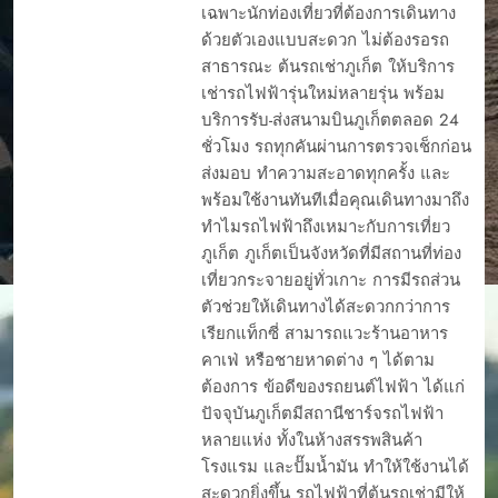
เฉพาะนักท่องเที่ยวที่ต้องการเดินทาง
ด้วยตัวเองแบบสะดวก ไม่ต้องรอรถ
สาธารณะ ต้นรถเช่าภูเก็ต ให้บริการ
เช่ารถไฟฟ้ารุ่นใหม่หลายรุ่น พร้อม
บริการรับ-ส่งสนามบินภูเก็ตตลอด 24
ชั่วโมง รถทุกคันผ่านการตรวจเช็กก่อน
ส่งมอบ ทำความสะอาดทุกครั้ง และ
พร้อมใช้งานทันทีเมื่อคุณเดินทางมาถึง
ทำไมรถไฟฟ้าถึงเหมาะกับการเที่ยว
ภูเก็ต ภูเก็ตเป็นจังหวัดที่มีสถานที่ท่อง
เที่ยวกระจายอยู่ทั่วเกาะ การมีรถส่วน
ตัวช่วยให้เดินทางได้สะดวกกว่าการ
เรียกแท็กซี่ สามารถแวะร้านอาหาร
คาเฟ่ หรือชายหาดต่าง ๆ ได้ตาม
ต้องการ ข้อดีของรถยนต์ไฟฟ้า ได้แก่
ปัจจุบันภูเก็ตมีสถานีชาร์จรถไฟฟ้า
หลายแห่ง ทั้งในห้างสรรพสินค้า
โรงแรม และปั๊มน้ำมัน ทำให้ใช้งานได้
สะดวกยิ่งขึ้น รถไฟฟ้าที่ต้นรถเช่ามีให้