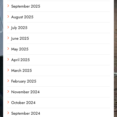
September 2025
August 2025
July 2025
June 2025
May 2025
April 2025
March 2025
February 2025
November 2024
October 2024
September 2024