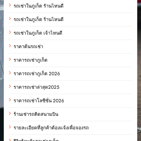
รถเช่าในภูเก็ต รัานไหนดี
รถเช่าในภูเก็ต ร้านไหนดี
รถเช่าในภูเก็ต เจ้าไหนดี
ราคาต้นรถเช่า
ราคารถเช่าภูเก็ต
ราคารถเช่าภูเก็ต 2026
ราคารถเช่าล่าสุด2025
ราคารถเช่าโลซีซั่น 2026
ร้านเช่ารถติดสนามบิน
รายละเอียดที่ลูกค้าต้องแจ้งเพื่อจองรถ