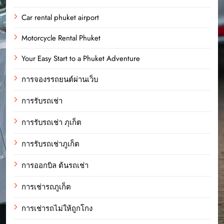
Car rental phuket airport
Motorcycle Rental Phuket
Your Easy Start to a Phuket Adventure
การจองรรถยนต์ผ่านเว็บ
การรับรถเช่า
การรับรถเช่า ภุเก็ต
การรับรถเช่าภูเก็ต
การออกบิล ต้นรถเช่า
การเช่ารถภูเก็ต
การเช่ารถไม่ให้ถูกโกง