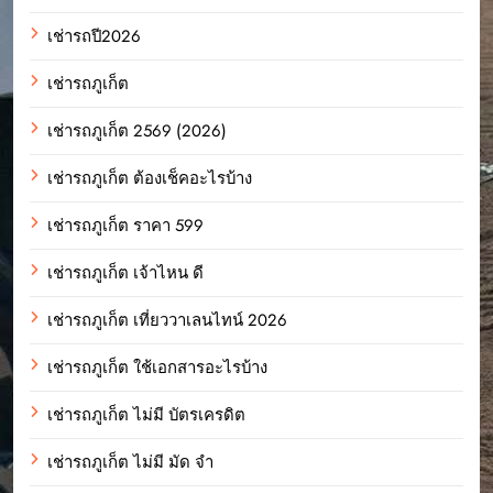
เช่ารถปี2026
เช่ารถภูเก็ต
เช่ารถภูเก็ต 2569 (2026)
เช่ารถภูเก็ต ต้องเช็คอะไรบ้าง
เช่ารถภูเก็ต ราคา 599
เช่ารถภูเก็ต เจ้าไหน ดี
เช่ารถภูเก็ต เที่ยววาเลนไทน์ 2026
เช่ารถภูเก็ต ใช้เอกสารอะไรบ้าง
เช่ารถภูเก็ต ไม่มี บัตรเครดิต
เช่ารถภูเก็ต ไม่มี มัด จํา