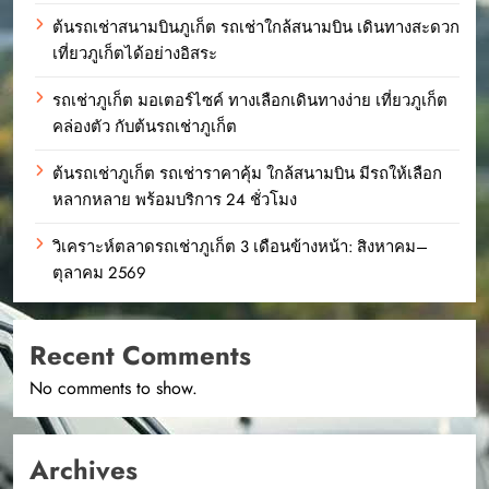
ต้นรถเช่าสนามบินภูเก็ต รถเช่าใกล้สนามบิน เดินทางสะดวก
เที่ยวภูเก็ตได้อย่างอิสระ
รถเช่าภูเก็ต มอเตอร์ไซค์ ทางเลือกเดินทางง่าย เที่ยวภูเก็ต
คล่องตัว กับต้นรถเช่าภูเก็ต
ต้นรถเช่าภูเก็ต รถเช่าราคาคุ้ม ใกล้สนามบิน มีรถให้เลือก
หลากหลาย พร้อมบริการ 24 ชั่วโมง
วิเคราะห์ตลาดรถเช่าภูเก็ต 3 เดือนข้างหน้า: สิงหาคม–
ตุลาคม 2569
Recent Comments
No comments to show.
Archives