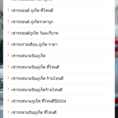
เช่ารถยนต์ ภูเก็ต ที่ไหนดี
เช่ารถยนต์ ภูเก็ตราคาถูก
เช่ารถยนต์ภูเก็ต วันละกี่บาท
เช่ารถรายเดือน ภูเก็ต ราคา
เช่ารถสนามบินภูเก็ต
เช่ารถสนามบินภูเก็ต ที่ไหนดี
เช่ารถสนามบินภูเก็ต ร้านไหนดี
เช่ารถสนามบินภูเก็ตร้านไหนดี
เช่ารถสนามภูเก็ต ที่ไหนดีปี2024
เช่ารถสามบินภูเก็ต ที่ไหนดี