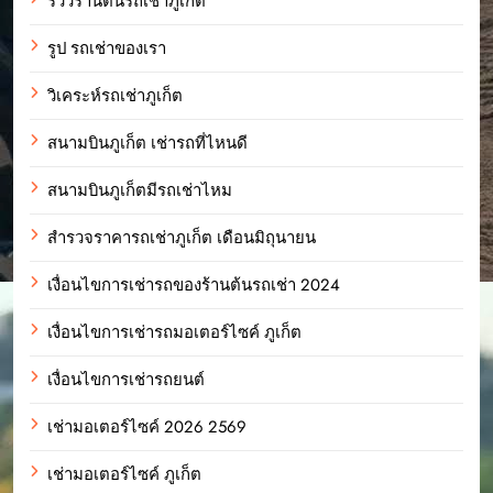
รีวิวร้านต้นรถเช่าภูเก็ต
รูป รถเช่าของเรา
วิเคระห์รถเช่าภูเก็ต
สนามบินภูเก็ต เช่ารถที่ไหนดี
สนามบินภูเก็ตมีรถเช่าไหม
สำรวจราคารถเช่าภูเก็ต เดือนมิถุนายน
เงื่อนไขการเช่ารถของร้านต้นรถเช่า 2024
เงื่อนไขการเช่ารถมอเตอร์ไซค์ ภูเก็ต
เงื่อนไขการเช่ารถยนต์
เช่ามอเตอร์ไซค์ 2026 2569
เช่ามอเตอร์ไซค์ ภูเก็ต