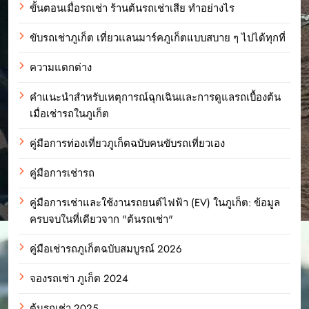
ขั้นตอนเมื่อรถเช่า ร้านต้นรถเช่าเสีย ทำอย่างไร
ขับรถเช่าภูเก็ต เที่ยวแลนมาร์คภูเก็ตแบบสบาย ๆ ไปได้ทุกที่
ความแตกต่าง
คำแนะนำสำหรับเหตุการณ์ฉุกเฉินและการดูแลรถเบื้องต้น
เมื่อเช่ารถในภูเก็ต
คู่มือการท่องเที่ยวภูเก็ตฉบับคนขับรถเที่ยวเอง
คู่มือการเช่ารถ
คู่มือการเช่าและใช้งานรถยนต์ไฟฟ้า (EV) ในภูเก็ต: ข้อมูล
ครบจบในที่เดียวจาก "ต้นรถเช่า"
คู่มือเช่ารถภูเก็ตฉบับสมบูรณ์ 2026
จองรถเช่า ภูเก็ต 2024
ต้นรถเช่า 2025