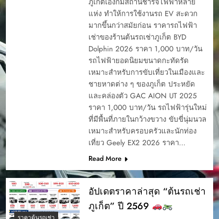
ภูเก็ตเองก็มีสถานีชาร์จไฟฟ้าหลาย
แห่ง ทำให้การใช้งานรถ EV สะดวก
มากขึ้นกว่าสมัยก่อน ราคารถไฟฟ้า
เช่าของร้านต้นรถเช่าภูเก็ต BYD
Dolphin 2026 ราคา 1,000 บาท/วัน
รถไฟฟ้ายอดนิยมขนาดกะทัดรัด
เหมาะสำหรับการขับเที่ยวในเมืองและ
ชายหาดต่าง ๆ ของภูเก็ต ประหยัด
และคล่องตัว GAC AION UT 2025
ราคา 1,000 บาท/วัน รถไฟฟ้ารุ่นใหม่
ที่มีพื้นที่ภายในกว้างขวาง ขับขี่นุ่มนวล
เหมาะสำหรับครอบครัวและนักท่อง
เที่ยว Geely EX2 2026 ราคา…
Read More
อัปเดตราคาล่าสุด “ต้นรถเช่า
ภูเก็ต” ปี 2569
ราคาต้นรถเช่า