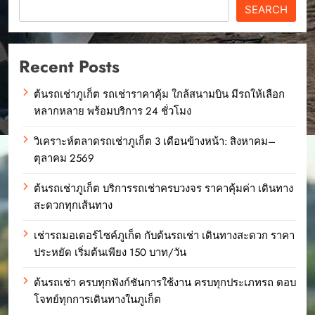
SEARCH
Recent Posts
ต้นรถเช่าภูเก็ต รถเช่าราคาคุ้ม ใกล้สนามบิน มีรถให้เลือก
หลากหลาย พร้อมบริการ 24 ชั่วโมง
วิเคราะห์ตลาดรถเช่าภูเก็ต 3 เดือนข้างหน้า: สิงหาคม–
ตุลาคม 2569
ต้นรถเช่าภูเก็ต บริการรถเช่าครบวงจร ราคาคุ้มค่า เดินทาง
สะดวกทุกเส้นทาง
เช่ารถมอเตอร์ไซค์ภูเก็ต กับต้นรถเช่า เดินทางสะดวก ราคา
ประหยัด เริ่มต้นเพียง 150 บาท/วัน
ต้นรถเช่า ครบทุกฟังก์ชันการใช้งาน ครบทุกประเภทรถ ตอบ
โจทย์ทุกการเดินทางในภูเก็ต