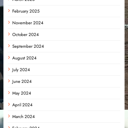
February 2025
November 2024
October 2024
September 2024
August 2024
July 2024
June 2024
May 2024
April 2024
March 2024