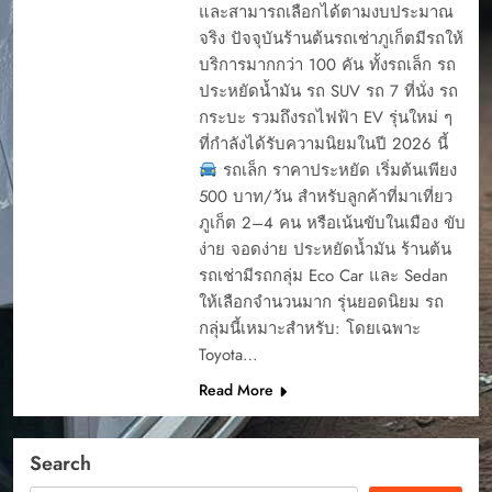
และสามารถเลือกได้ตามงบประมาณ
จริง ปัจจุบันร้านต้นรถเช่าภูเก็ตมีรถให้
บริการมากกว่า 100 คัน ทั้งรถเล็ก รถ
ประหยัดน้ำมัน รถ SUV รถ 7 ที่นั่ง รถ
กระบะ รวมถึงรถไฟฟ้า EV รุ่นใหม่ ๆ
ที่กำลังได้รับความนิยมในปี 2026 นี้
รถเล็ก ราคาประหยัด เริ่มต้นเพียง
500 บาท/วัน สำหรับลูกค้าที่มาเที่ยว
ภูเก็ต 2–4 คน หรือเน้นขับในเมือง ขับ
ง่าย จอดง่าย ประหยัดน้ำมัน ร้านต้น
รถเช่ามีรถกลุ่ม Eco Car และ Sedan
ให้เลือกจำนวนมาก รุ่นยอดนิยม รถ
กลุ่มนี้เหมาะสำหรับ: โดยเฉพาะ
Toyota…
Read More
Search