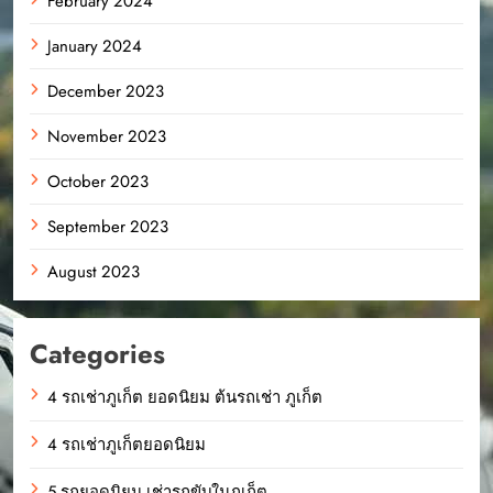
February 2024
January 2024
December 2023
November 2023
October 2023
September 2023
August 2023
Categories
4 รถเช่าภูเก็ต ยอดนิยม ต้นรถเช่า ภูเก็ต
4 รถเช่าภูเก็ตยอดนิยม
5 รถยอดนิยม เช่ารถขับในภูเก็ต