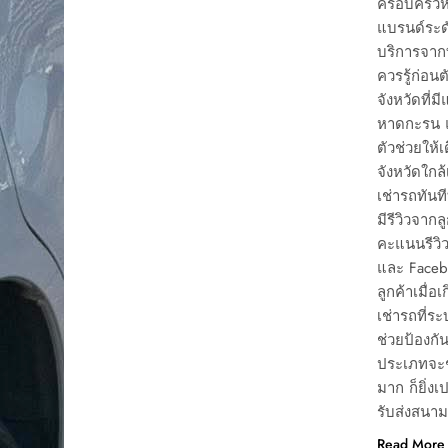
ครอบครัวหร
แบรนด์ระด
บริการจากท
ควรรู้ก่อน
จังหวัดที่
หาดกะรน แ
ตัวช่วยให
จังหวัดใกล
เช่ารถทันที
มีรีวิวจากล
คะแนนรีวิ
และ Faceb
ลูกค้าเมื่
เช่ารถที่ร
ช่วยป้องกั
ประเภทจะช่
มาก ก็ยิ่ง
รับส่งสนาม
Read More