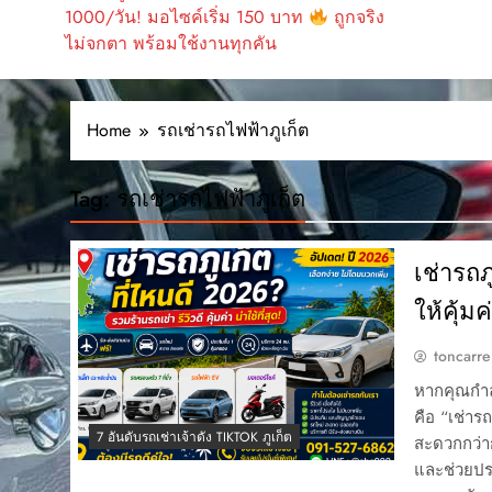
1000/วัน! มอไซค์เริ่ม 150 บาท
ถูกจริง
ไม่จกตา พร้อมใช้งานทุกคัน
Home
รถเช่ารถไฟฟ้าภูเก็ต
Tag:
รถเช่ารถไฟฟ้าภูเก็ต
เช่ารถภ
ให้คุ้
toncarre
หากคุณกำลั
คือ “เช่าร
7 อันดับรถเช่าเจ้าดัง TIKTOK ภูเก็ต
สะดวกกว่า
และช่วยปร