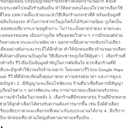
ือกลุ่มเพื่อน ปัจจุบันภูเก็ตมีร้านรถเช่าให้เลือกจำนวนมาก ตั้งแต่
ับประเทศไปจนถึงร้านท้องถิ่น ทำให้หลายคนไม่แน่ใจว่าควรเลือกใช้
ี่ไหน บทความนี้จะช่วยแนะนำวิธีเลือกร้านรถเช่าที่ดี พร้อมข้อมูลที่
ตัดสินใจจองรถ ทำไมการเช่ารถในภูเก็ตถึงได้รับความนิยม ภูเก็ตเป็น
มีแหล่งท่องเที่ยวกระจายอยู่ทั่วเกาะ ไม่ว่าจะเป็นหาดป่าตอง หาดกะตะ
หลมพรหมเทพ เมืองเก่าภูเก็ต หรือจุดชมวิวต่าง ๆ การมีรถยนต์ส่วน
้เดินทางสะดวกและประหยัดเวลา นอกจากนี้ยังสามารถขับรถไปเที่ยว
้เคียงอย่างพังงาและกระบี่ได้อีกด้วย ทำให้นักท่องเที่ยวจำนวนมากเลือก
ที่เดินทางถึงสนามบินภูเก็ต วิธีเลือกเช่ารถภูเก็ตให้คุ้มค่า 1. เลือกร้านที่
ูกค้าจริง รีวิวถือเป็นข้อมูลสำคัญในการตัดสินใจ ควรเลือกร้านที่มี
วดีและมีลูกค้าใช้งานจริงจำนวนมาก โดยเฉพาะรีวิวบน Google Maps
ook รีวิวที่ดีมักสะท้อนถึงคุณภาพรถ ความตรงต่อเวลา และการดูแล
อเกิดปัญหา 2. มีสัญญาและเงื่อนไขชัดเจน ร้านที่น่าเชื่อถือควรมีสัญญา
ะบุเงื่อนไขต่าง ๆ อย่างชัดเจน เช่น การอ่านรายละเอียดก่อนรับรถจะ
นความเข้าใจผิดในภายหลัง 3. เลือกร้านที่มีรถหลายรุ่น ร้านที่มีรถหลาย
วยให้ลูกค้าเลือกได้ตรงกับความต้องการมากขึ้น เช่น ยิ่งมีตัวเลือก
เปรียบเทียบราคาและเลือกรถที่เหมาะกับงบประมาณได้ง่าย 4. มีบริการ
บิน นักท่องเที่ยวส่วนใหญ่เดินทางมาทางเครื่องบิน…