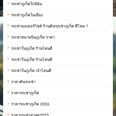
รถเช่าภูเก็ตใกล้ฉัน
รถเช่าภูเก็ตในเมือง
รถเช่ามอเตอร์ไซค์ ร้านต้นรถเช่าภูเก็ต ดีไหม ?
รถเช่าสนามบินภูเก็ต ราคา
รถเช่าในภูเก็ต รัานไหนดี
รถเช่าในภูเก็ต ร้านไหนดี
รถเช่าในภูเก็ต เจ้าไหนดี
ราคาต้นรถเช่า
ราคารถเช่าภูเก็ต
ราคารถเช่าภูเก็ต 2026
ราคารถเช่าล่าสุด2025