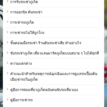
การรับรถเช่าภูเก็ต
การออกบิล ต้นรถเช่า
การเช่ารถภูเก็ต
การเช่ารถไม่ให้ถูกโกง
ขั้นตอนเมื่อรถเช่า ร้านต้นรถเช่าเสีย ทำอย่างไร
ขับรถเช่าภูเก็ต เที่ยวแลนมาร์คภูเก็ตแบบสบาย ๆ ไปได้ทุกที่
ความแตกต่าง
คำแนะนำสำหรับเหตุการณ์ฉุกเฉินและการดูแลรถเบื้องต้น
เมื่อเช่ารถในภูเก็ต
คู่มือการท่องเที่ยวภูเก็ตฉบับคนขับรถเที่ยวเอง
คู่มือการเช่ารถ