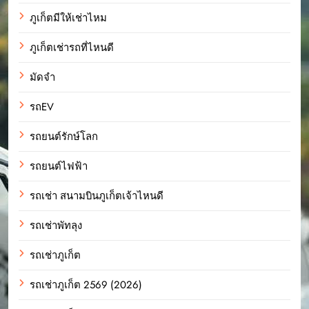
ภูเก็ตมีให้เช่าไหม
ภูเก็ตเช่ารถที่ไหนดี
มัดจำ
รถEV
รถยนต์รักษ์โลก
รถยนต์ไฟฟ้า
รถเช่า สนามบินภูเก็ตเจ้าไหนดี
รถเช่าพัทลุง
รถเช่าภูเก็ต
รถเช่าภูเก็ต 2569 (2026)