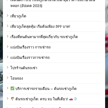
หลอก (อัปเดต 2025)
เที่ยวภูเก็ต
เที่ยวภูเก็ตสุดคุ้ม เริ่มต้นเพียง 599 บาท!
เรื่องที่คนค้นหามากที่สุดเกี่ยวกับ รถเช่าภูเก็ต
เเบ่งปันเรื่องราว การเช่ารถ
เเบ่งปันเรื่องราวการเช่ารถ
โปรร้านต้นรถเช่า
โอนจอง
บริการเช่ารถรายเดือน – ต้นรถเช่าภูเก็ต
ต้นรถเช่าภูเก็ต: ครบ จบ ในที่เดียว!