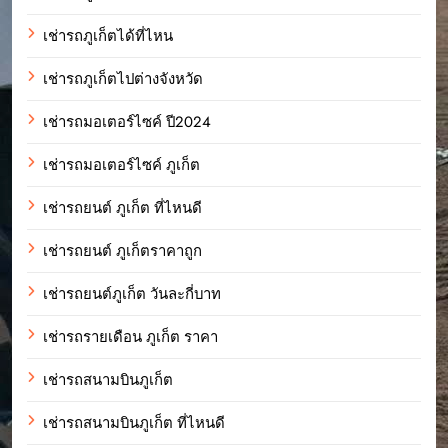
เช่ารถภูเก็ตได้ที่ไหน
เช่ารถภูเก็ตไปต่างจังหวัด
เช่ารถมอเตอร์ไซค์ ปี2024
เช่ารถมอเตอร์ไซค์ ภูเก็ต
เช่ารถยนต์ ภูเก็ต ที่ไหนดี
เช่ารถยนต์ ภูเก็ตราคาถูก
เช่ารถยนต์ภูเก็ต วันละกี่บาท
เช่ารถรายเดือน ภูเก็ต ราคา
เช่ารถสนามบินภูเก็ต
เช่ารถสนามบินภูเก็ต ที่ไหนดี