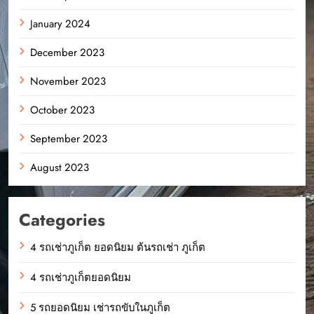
January 2024
December 2023
November 2023
October 2023
September 2023
August 2023
Categories
4 รถเช่าภูเก็ต ยอดนิยม ต้นรถเช่า ภูเก็ต
4 รถเช่าภูเก็ตยอดนิยม
5 รถยอดนิยม เช่ารถขับในภูเก็ต