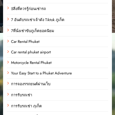
5สิ่งที่ควรรู้ก่อนเช่ารถ
7 อันดับรถเช่าเจ้าดัง Tiktok ภูเก็ต
7ที่นั่งเช่าขับภูเก็ตยอดนิยม
Car Rental Phuket
Car rental phuket airport
Motorcycle Rental Phuket
Your Easy Start to a Phuket Adventure
การจองรรถยนต์ผ่านเว็บ
การรับรถเช่า
การรับรถเช่า ภุเก็ต