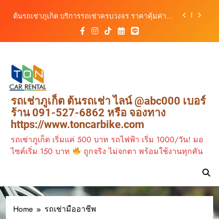
สิงหาคม–ตุลาคม 2569
Skip
ต้นรถเช่าภูเก็ต บริการรถเช่าครบวงจร ราคาคุ้มค่า
to
เดินทางสะดวกทุกเส้นทาง
content
เช่ารถมอเตอร์ไซค์ภูเก็ต กับต้นรถเช่า เดินทาง
สะดวก ราคาประหยัด เริ่มต้นเพียง 150 บาท/วัน
ต้นรถเช่าภูเก็ต รถเช่าราคาคุ้ม ใกล้สนามบิน มีรถให้
เลือกหลากหลาย พร้อมบริการ 24 ชั่วโมง
วิเคราะห์ตลาดรถเช่าภูเก็ต 3 เดือนข้างหน้า:
สิงหาคม–ตุลาคม 2569
ต้นรถเช่าภูเก็ต บริการรถเช่าครบวงจร ราคาคุ้มค่า
รถเช่าภูเก็ต ต้นรถเช่า ไลน์ @abc000 เบอร์
เดินทางสะดวกทุกเส้นทาง
ร้าน 091-527-6862 หรือ จองทาง
เช่ารถมอเตอร์ไซค์ภูเก็ต กับต้นรถเช่า เดินทาง
https://www.toncarbike.com
สะดวก ราคาประหยัด เริ่มต้นเพียง 150 บาท/วัน
รถเช่าภูเก็ต เริ่มแค่ 500 บาท รถไฟฟ้า เริ่ม 1000/วัน! มอ
ไซค์เริ่ม 150 บาท
ถูกจริง ไม่จกตา พร้อมใช้งานทุกคัน
Home
รถเช่ามืออาชีพ