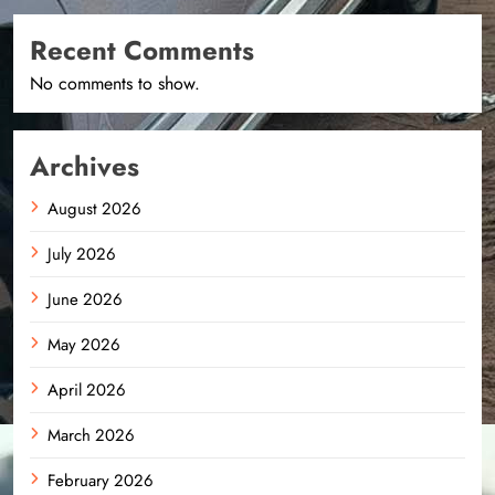
Recent Comments
No comments to show.
Archives
August 2026
July 2026
June 2026
May 2026
April 2026
March 2026
February 2026