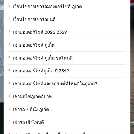
เงื่อนไขการเช่ารถมอเตอร์ไซค์ ภูเก็ต
เงื่อนไขการเช่ารถยนต์
เช่ามอเตอร์ไซค์ 2026 2569
เช่ามอเตอร์ไซค์ ภูเก็ต
เช่ามอเตอร์ไซค์ ภูเก็ต รุ่นไหนดี
เช่ามอเตอร์ไซค์ภูเก็ต ปี 2569
เช่ามอเตอร์ไซค์และรถยนต์ที่ไหนดีในภูเก็ต?
เช่ามอไซภูเก็ตกี่บาท
เช่ารถ 7 ที่นั่ง ภูเก็ต
เช่ารถ เจ้าไหนดี