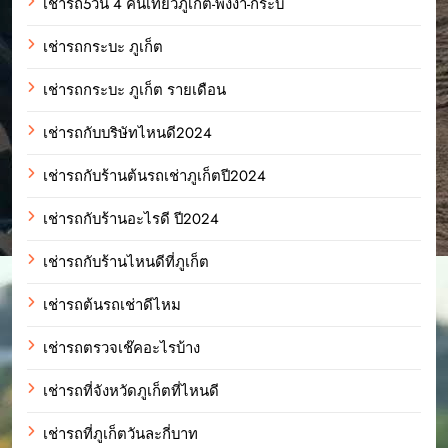
เช่ารถ5วัน 4 คืนเที่ยวภูเก็ต-พังงา-กระบี่
เช่ารถกระบะ ภูเก็ต
เช่ารถกระบะ ภูเก็ต รายเดือน
เช่ารถกับบริษัทไหนดี2024
เช่ารถกับร้านต้นรถเช่าภูเก็ตปี2024
เช่ารถกับร้านอะไรดี ปี2024
เช่ารถกับร้านไหนดีที่ภูเก็ต
เช่ารถต้นรถเช่าดีไหม
เช่ารถตรวจเช๊คอะไรบ้าง
เช่ารถที่จังหวัดภูเก็ตที่ไหนดี
เช่ารถที่ภูเก็ตวันละกี่บาท