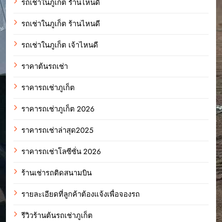
รถเช่าในภูเก็ต รัานไหนดี
รถเช่าในภูเก็ต ร้านไหนดี
รถเช่าในภูเก็ต เจ้าไหนดี
ราคาต้นรถเช่า
ราคารถเช่าภูเก็ต
ราคารถเช่าภูเก็ต 2026
ราคารถเช่าล่าสุด2025
ราคารถเช่าโลซีซั่น 2026
ร้านเช่ารถติดสนามบิน
รายละเอียดที่ลูกค้าต้องแจ้งเพื่อจองรถ
รีวิวร้านต้นรถเช่าภูเก็ต