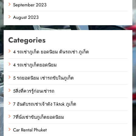
September 2023
August 2023
Categories
4 รถเช่าภูเก็ต ยอดนิยม ต้นรถเช่า ภูเก็ต
4 รถเช่าภูเก็ตยอดนิยม
5 รถยอดนิยม เช่ารถขับในภูเก็ต
5สิ่งที่ควรรู้ก่อนเช่ารถ
7 อันดับรถเช่าเจ้าดัง Tiktok ภูเก็ต
7ที่นั่งเช่าขับภูเก็ตยอดนิยม
Car Rental Phuket