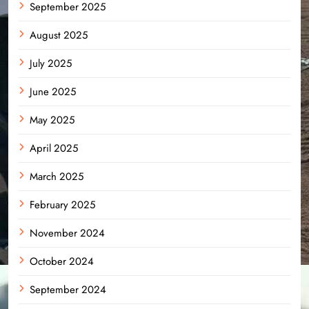
September 2025
August 2025
July 2025
June 2025
May 2025
April 2025
March 2025
February 2025
November 2024
October 2024
September 2024