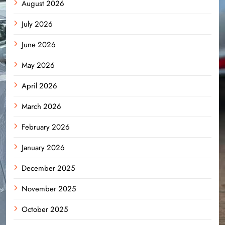
August 2026
July 2026
June 2026
May 2026
April 2026
March 2026
February 2026
January 2026
December 2025
November 2025
October 2025