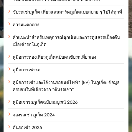
ขับรถเช่าภูเก็ต เที่ยวแลนมาร์คภูเก็ตแบบสบาย ๆ ไปได้ทุกที่
ความแตกต่าง
คำแนะนำสำหรับเหตุการณ์ฉุกเฉินและการดูแลรถเบื้องต้น
เมื่อเช่ารถในภูเก็ต
คู่มือการท่องเที่ยวภูเก็ตฉบับคนขับรถเที่ยวเอง
คู่มือการเช่ารถ
คู่มือการเช่าและใช้งานรถยนต์ไฟฟ้า (EV) ในภูเก็ต: ข้อมูล
ครบจบในที่เดียวจาก "ต้นรถเช่า"
คู่มือเช่ารถภูเก็ตฉบับสมบูรณ์ 2026
จองรถเช่า ภูเก็ต 2024
ต้นรถเช่า 2025