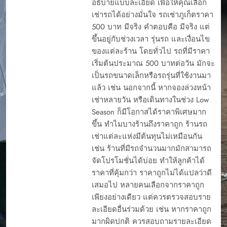
อธิบายแบบละเอียด เพื่อให้คุณเลือก
เช่ารถได้อย่างมั่นใจ รถเช่าภูเก็ตราคา
500 บาท มีจริง คำตอบคือ มีจริง แต่
ขึ้นอยู่กับช่วงเวลา รุ่นรถ และเงื่อนไข
ของแต่ละร้าน โดยทั่วไป รถที่มีราคา
เริ่มต้นประมาณ 500 บาทต่อวัน มักจะ
เป็นรถขนาดเล็กหรือรถรุ่นที่ใช้งานมา
แล้ว เช่น นอกจากนี้ หากจองล่วงหน้า
เช่าหลายวัน หรือเดินทางในช่วง Low
Season ก็มีโอกาสได้ราคาพิเศษมาก
ขึ้น ทำไมบางร้านถึงราคาถูก ร้านรถ
เช่าแต่ละแห่งมีต้นทุนไม่เหมือนกัน
เช่น ร้านที่มีรถจำนวนมากมักสามารถ
จัดโปรโมชั่นได้บ่อย ทำให้ลูกค้าได้
ราคาที่คุ้มกว่า ราคาถูกไม่ได้แปลว่าดี
เสมอไป หลายคนเลือกจากราคาถูก
เพียงอย่างเดียว แต่ควรตรวจสอบราย
ละเอียดอื่นร่วมด้วย เช่น หากราคาถูก
มากผิดปกติ ควรสอบถามรายละเอียด