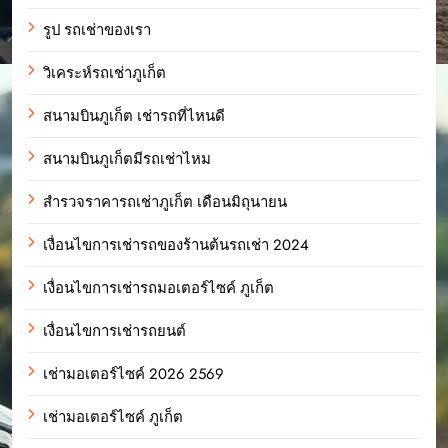
รูป รถเช่าของเรา
วิเคระห์รถเช่าภูเก็ต
สนามบินภูเก็ต เช่ารถที่ไหนดี
สนามบินภูเก็ตมีรถเช่าไหม
สำรวจราคารถเช่าภูเก็ต เดือนมิถุนายน
เงื่อนไขการเช่ารถของร้านต้นรถเช่า 2024
เงื่อนไขการเช่ารถมอเตอร์ไซค์ ภูเก็ต
เงื่อนไขการเช่ารถยนต์
เช่ามอเตอร์ไซค์ 2026 2569
เช่ามอเตอร์ไซค์ ภูเก็ต