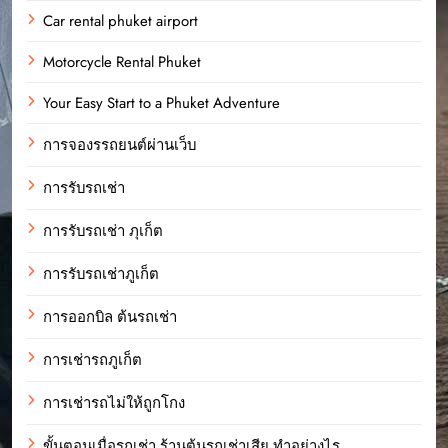
Car rental phuket airport
Motorcycle Rental Phuket
Your Easy Start to a Phuket Adventure
การจองรรถยนต์ผ่านเว็บ
การรับรถเช่า
การรับรถเช่า ภุเก็ต
การรับรถเช่าภูเก็ต
การออกบิล ต้นรถเช่า
การเช่ารถภูเก็ต
การเช่ารถไม่ให้ถูกโกง
ขั้นตอนเมื่อรถเช่า ร้านต้นรถเช่าเสีย ทำอย่างไร