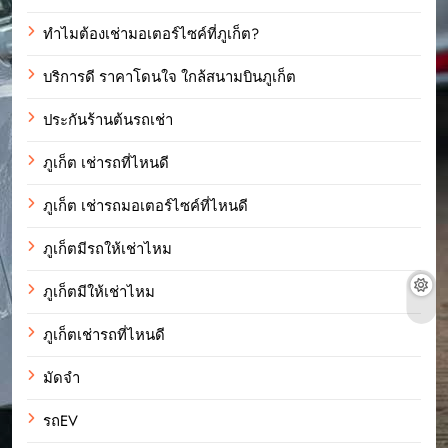
ทำไมต้องเช่ามอเตอร์ไซค์ที่ภูเก็ต?
บริการดี ราคาโดนใจ ใกล้สนามบินภูเก็ต
ประกันร้านต้นรถเช่า
ภูเก็ต เช่ารถที่ไหนดี
ภูเก็ต เช่ารถมอเตอร์ไซค์ที่ไหนดี
ภูเก็ตมีรถให้เช่าไหม
ภูเก็ตมีให้เช่าไหม
ภูเก็ตเช่ารถที่ไหนดี
มัดจำ
รถEV