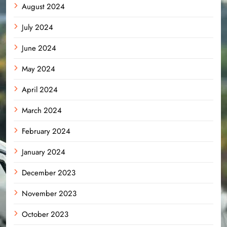
August 2024
July 2024
June 2024
May 2024
April 2024
March 2024
February 2024
January 2024
December 2023
November 2023
October 2023