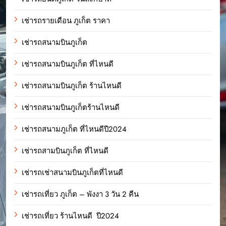
เช่ารถรายเดือน ภูเก็ต ราคา
เช่ารถสนามบินภูเก็ต
เช่ารถสนามบินภูเก็ต ที่ไหนดี
เช่ารถสนามบินภูเก็ต ร้านไหนดี
เช่ารถสนามบินภูเก็ตร้านไหนดี
เช่ารถสนามภูเก็ต ที่ไหนดีปี2024
เช่ารถสามบินภูเก็ต ที่ไหนดี
เช่ารถเช่าสนามบินภูเก็ตที่ไหนดี
เช่ารถเที่ยว ภูเก็ต – พังงา 3 วัน 2 คืน
เช่ารถเที่ยว ร้านไหนดี ปี2024