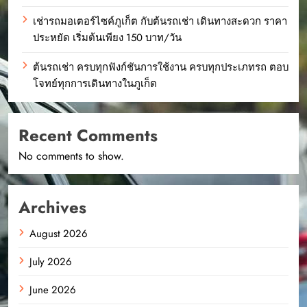
เช่ารถมอเตอร์ไซค์ภูเก็ต กับต้นรถเช่า เดินทางสะดวก ราคา
ประหยัด เริ่มต้นเพียง 150 บาท/วัน
ต้นรถเช่า ครบทุกฟังก์ชันการใช้งาน ครบทุกประเภทรถ ตอบ
โจทย์ทุกการเดินทางในภูเก็ต
Recent Comments
No comments to show.
Archives
August 2026
July 2026
June 2026