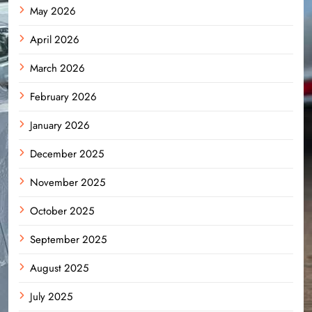
May 2026
April 2026
March 2026
February 2026
January 2026
December 2025
November 2025
October 2025
September 2025
August 2025
July 2025