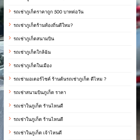
รถเช่าภูเก็ตราคาถูก 500 บาทต่อวัน
รถเช่าภูเก็ตร้านท้องถิ่นดีใหม?
รถเช่าภูเก็ตสนามบิน
รถเช่าภูเก็ตใกล้ฉัน
รถเช่าภูเก็ตในเมือง
รถเช่ามอเตอร์ไซค์ ร้านต้นรถเช่าภูเก็ต ดีไหม ?
รถเช่าสนามบินภูเก็ต ราคา
รถเช่าในภูเก็ต รัานไหนดี
รถเช่าในภูเก็ต ร้านไหนดี
รถเช่าในภูเก็ต เจ้าไหนดี