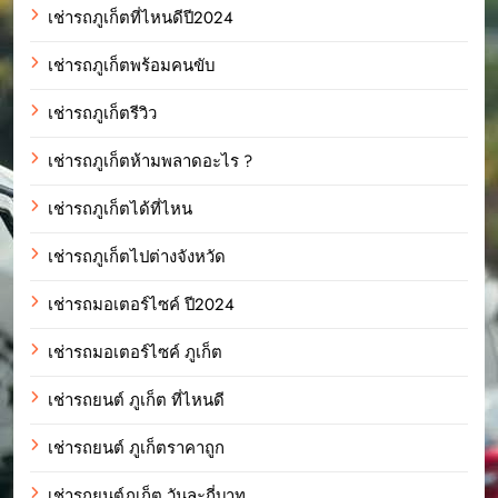
เช่ารถภูเก็ตที่ไหนดีปี2024
เช่ารถภูเก็ตพร้อมคนขับ
เช่ารถภูเก็ตรีวิว
เช่ารถภูเก็ตห้ามพลาดอะไร ?
เช่ารถภูเก็ตได้ที่ไหน
เช่ารถภูเก็ตไปต่างจังหวัด
เช่ารถมอเตอร์ไซค์ ปี2024
เช่ารถมอเตอร์ไซค์ ภูเก็ต
เช่ารถยนต์ ภูเก็ต ที่ไหนดี
เช่ารถยนต์ ภูเก็ตราคาถูก
เช่ารถยนต์ภูเก็ต วันละกี่บาท