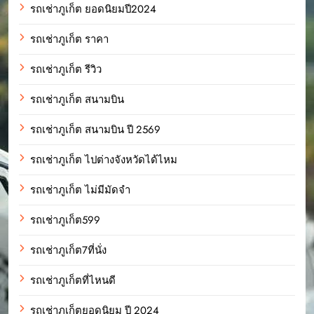
รถเช่าภูเก็ต ยอดนิยมปี2024
รถเช่าภูเก็ต ราคา
รถเช่าภูเก็ต รีวิว
รถเช่าภูเก็ต สนามบิน
รถเช่าภูเก็ต สนามบิน ปี 2569
รถเช่าภูเก็ต ไปต่างจังหวัดได้ไหม
รถเช่าภูเก็ต ไม่มีมัดจำ
รถเช่าภูเก็ต599
รถเช่าภูเก็ต7ที่นั่ง
รถเช่าภูเก็ตที่ไหนดี
รถเช่าภูเก็ตยอดนิยม ปี 2024