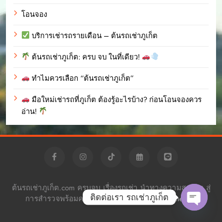
โอนจอง
บริการเช่ารถรายเดือน – ต้นรถเช่าภูเก็ต
ต้นรถเช่าภูเก็ต: ครบ จบ ในที่เดียว!
ทำไมควรเลือก “ต้นรถเช่าภูเก็ต”
มือใหม่เช่ารถที่ภูเก็ต ต้องรู้อะไรบ้าง? ก่อนโอนจองควร
อ่าน!
ต้นรถเช่าภูเก็ต.com ครบจบ เรื่องรถเช่า นำทางความสะดวก สู่
ติดต่อเรา รถเช่าภูเก็ต
การสำรวจพร้อมความอิสระ Powered By
.
BlazeThemes
Open c