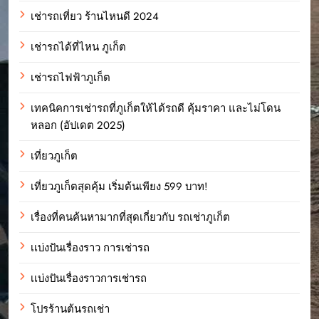
เช่ารถเที่ยว ร้านไหนดี 2024
เช่ารถได้ที่ไหน ภูเก็ต
เช่ารถไฟฟ้าภูเก็ต
เทคนิคการเช่ารถที่ภูเก็ตให้ได้รถดี คุ้มราคา และไม่โดน
หลอก (อัปเดต 2025)
เที่ยวภูเก็ต
เที่ยวภูเก็ตสุดคุ้ม เริ่มต้นเพียง 599 บาท!
เรื่องที่คนค้นหามากที่สุดเกี่ยวกับ รถเช่าภูเก็ต
เเบ่งปันเรื่องราว การเช่ารถ
เเบ่งปันเรื่องราวการเช่ารถ
โปรร้านต้นรถเช่า