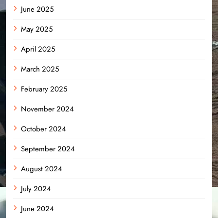
June 2025
May 2025
April 2025
March 2025
February 2025
November 2024
October 2024
September 2024
August 2024
July 2024
June 2024