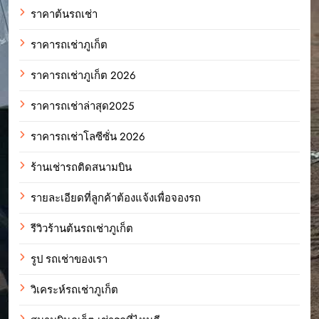
ราคาต้นรถเช่า
ราคารถเช่าภูเก็ต
ราคารถเช่าภูเก็ต 2026
ราคารถเช่าล่าสุด2025
ราคารถเช่าโลซีซั่น 2026
ร้านเช่ารถติดสนามบิน
รายละเอียดที่ลูกค้าต้องแจ้งเพื่อจองรถ
รีวิวร้านต้นรถเช่าภูเก็ต
รูป รถเช่าของเรา
วิเคระห์รถเช่าภูเก็ต