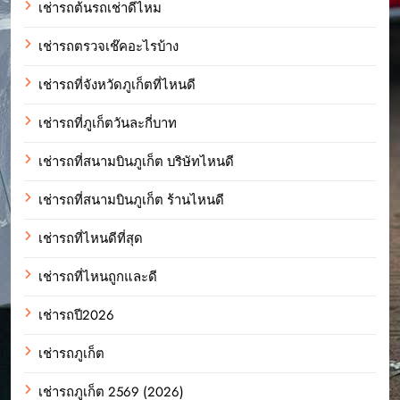
เช่ารถต้นรถเช่าดีไหม
เช่ารถตรวจเช๊คอะไรบ้าง
เช่ารถที่จังหวัดภูเก็ตที่ไหนดี
เช่ารถที่ภูเก็ตวันละกี่บาท
เช่ารถที่สนามบินภูเก็ต บริษัทไหนดี
เช่ารถที่สนามบินภูเก็ต ร้านไหนดี
เช่ารถที่ไหนดีที่สุด
เช่ารถที่ไหนถูกและดี
เช่ารถปี2026
เช่ารถภูเก็ต
เช่ารถภูเก็ต 2569 (2026)