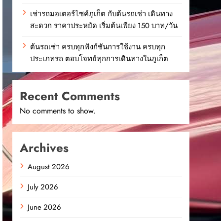
เช่ารถมอเตอร์ไซค์ภูเก็ต กับต้นรถเช่า เดินทาง
สะดวก ราคาประหยัด เริ่มต้นเพียง 150 บาท/วัน
ต้นรถเช่า ครบทุกฟังก์ชันการใช้งาน ครบทุก
ประเภทรถ ตอบโจทย์ทุกการเดินทางในภูเก็ต
Recent Comments
No comments to show.
Archives
August 2026
July 2026
June 2026