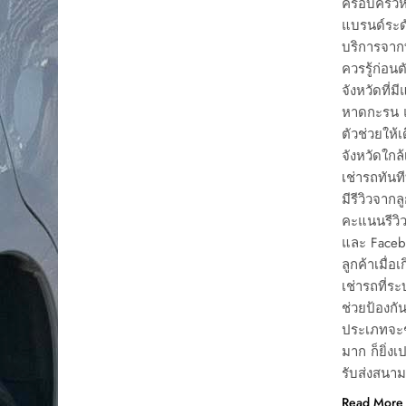
ครอบครัวหร
แบรนด์ระด
บริการจากท
ควรรู้ก่อน
จังหวัดที่
หาดกะรน แ
ตัวช่วยให
จังหวัดใกล
เช่ารถทันที
มีรีวิวจากล
คะแนนรีวิ
และ Faceb
ลูกค้าเมื่
เช่ารถที่ร
ช่วยป้องกั
ประเภทจะช่
มาก ก็ยิ่ง
รับส่งสนาม
Read More