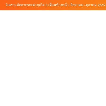
ถเช่าภูเก็ต บริการรถเช่าครบวงจร ราคาคุ้มค่า เดินทางสะดวกทุกเส้นทาง
ก็ต กับต้นรถเช่า เดินทางสะดวก ราคาประหยัด เริ่มต้นเพียง 150 บาท/วัน
ช่าราคาคุ้ม ใกล้สนามบิน มีรถให้เลือกหลากหลาย พร้อมบริการ 24 ชั่วโมง
วิเคราะห์ตลาดรถเช่าภูเก็ต 3 เดือนข้างหน้า: สิงหาคม–ตุลาคม 2569
ถเช่าภูเก็ต บริการรถเช่าครบวงจร ราคาคุ้มค่า เดินทางสะดวกทุกเส้นทาง
ก็ต กับต้นรถเช่า เดินทางสะดวก ราคาประหยัด เริ่มต้นเพียง 150 บาท/วัน