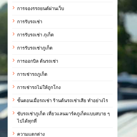
การจองรรถยนต์ผ่านเว็บ
การรับรถเช่า
การรับรถเช่า ภุเก็ต
การรับรถเช่าภูเก็ต
การออกบิล ต้นรถเช่า
การเช่ารถภูเก็ต
การเช่ารถไม่ให้ถูกโกง
ขั้นตอนเมื่อรถเช่า ร้านต้นรถเช่าเสีย ทำอย่างไร
ขับรถเช่าภูเก็ต เที่ยวแลนมาร์คภูเก็ตแบบสบาย ๆ
ไปได้ทุกที่
ความแตกต่าง