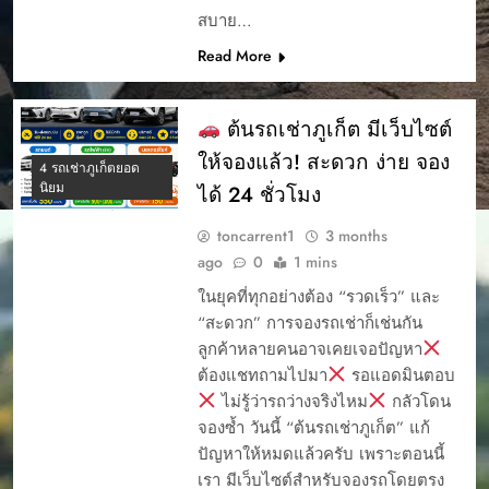
สบาย…
Read More
ต้นรถเช่าภูเก็ต มีเว็บไซต์
ให้จองแล้ว! สะดวก ง่าย จอง
4 รถเช่าภูเก็ตยอด
นิยม
ได้ 24 ชั่วโมง
toncarrent1
3 months
ago
0
1 mins
ในยุคที่ทุกอย่างต้อง “รวดเร็ว” และ
“สะดวก” การจองรถเช่าก็เช่นกัน
ลูกค้าหลายคนอาจเคยเจอปัญหา
ต้องแชทถามไปมา
รอแอดมินตอบ
ไม่รู้ว่ารถว่างจริงไหม
กลัวโดน
จองซ้ำ วันนี้ “ต้นรถเช่าภูเก็ต” แก้
ปัญหาให้หมดแล้วครับ เพราะตอนนี้
เรา มีเว็บไซต์สำหรับจองรถโดยตรง