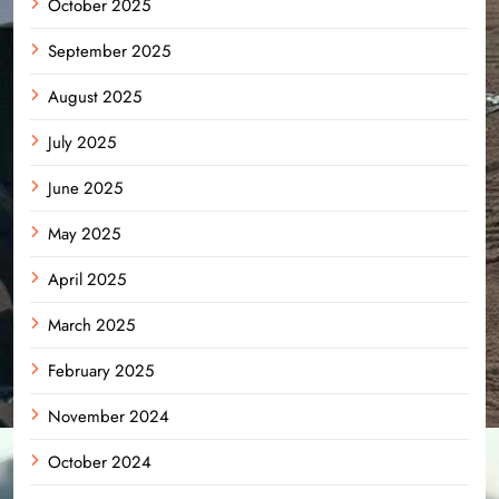
October 2025
September 2025
August 2025
July 2025
June 2025
May 2025
April 2025
March 2025
February 2025
November 2024
October 2024