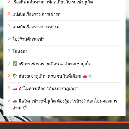
เรื่องที่คนค้นหามากที่สุดเกี่ยวกับ รถเช่าภูเก็ต
เเบ่งปันเรื่องราว การเช่ารถ
เเบ่งปันเรื่องราวการเช่ารถ
โปรร้านต้นรถเช่า
โอนจอง
บริการเช่ารถรายเดือน – ต้นรถเช่าภูเก็ต
ต้นรถเช่าภูเก็ต: ครบ จบ ในที่เดียว!
ทำไมควรเลือก “ต้นรถเช่าภูเก็ต”
มือใหม่เช่ารถที่ภูเก็ต ต้องรู้อะไรบ้าง? ก่อนโอนจองควร
อ่าน!