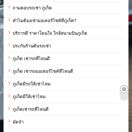
ถามตอบรถเช่า ภูเก็ต
ทำไมต้องเช่ามอเตอร์ไซค์ที่ภูเก็ต?
บริการดี ราคาโดนใจ ใกล้สนามบินภูเก็ต
ประกันร้านต้นรถเช่า
ภูเก็ต เช่ารถที่ไหนดี
ภูเก็ต เช่ารถมอเตอร์ไซค์ที่ไหนดี
ภูเก็ตมีรถให้เช่าไหม
ภูเก็ตมีให้เช่าไหม
ภูเก็ตเช่ารถที่ไหนดี
มัดจำ