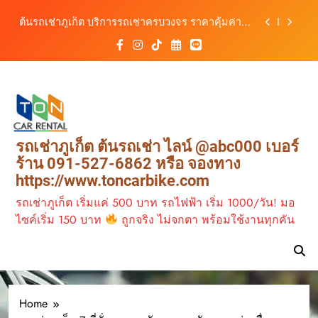
Skip
เดินทางสะดวกทุกเส้นทาง
to
รถเช่าภูเก็ต มอเตอร์ไซค์ ทางเลือกเดินทางง่าย เที่ยว
ภูเก็ตคล่องตัว กับต้นรถเช่าภูเก็ต
content
ต้นรถเช่าภูเก็ต รถเช่าราคาคุ้ม ใกล้สนามบิน มีรถให้
เลือกหลากหลาย พร้อมบริการ 24 ชั่วโมง
วิเคราะห์ตลาดรถเช่าภูเก็ต 3 เดือนข้างหน้า:
สิงหาคม–ตุลาคม 2569
ต้นรถเช่าภูเก็ต บริการรถเช่าครบวงจร ราคาคุ้มค่า
เดินทางสะดวกทุกเส้นทาง
รถเช่าภูเก็ต ต้นรถเช่า ไลน์ @abc000 เบอร์
ร้าน 091-527-6862 หรือ จองทาง
https://www.toncarbike.com
รถเช่าภูเก็ต เริ่มแค่ 500 บาท รถไฟฟ้า เริ่ม 1000/วัน! มอ
ไซค์เริ่ม 150 บาท
ถูกจริง ไม่จกตา พร้อมใช้งานทุกคัน
Home