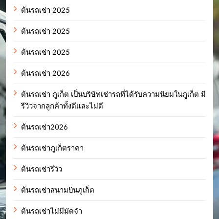
ต้นรถเช่า 2025
ต้นรถเช่า 2025
ต้นรถเช่า 2025
ต้นรถเช่า 2026
ต้นรถเช่า ภูเก็ต เป็นบริษัทเช่ารถที่ได้รับความนิยมในภูเก็ต มี
รีวิวจากลูกค้าทั้งดีและไม่ดี
ต้นรถเช่า2026
ต้นรถเช่าภูเก็ตราคา
ต้นรถเช่ารีวิว
ต้นรถเช่าสนามบินภูเก็ต
ต้นรถเช่าไม่มีมัดจำ