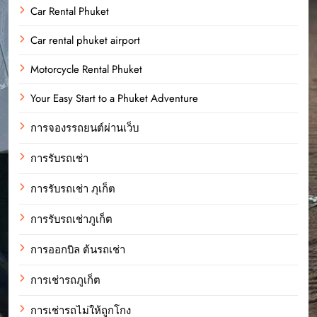
Car Rental Phuket
Car rental phuket airport
Motorcycle Rental Phuket
Your Easy Start to a Phuket Adventure
การจองรรถยนต์ผ่านเว็บ
การรับรถเช่า
การรับรถเช่า ภุเก็ต
การรับรถเช่าภูเก็ต
การออกบิล ต้นรถเช่า
การเช่ารถภูเก็ต
การเช่ารถไม่ให้ถูกโกง