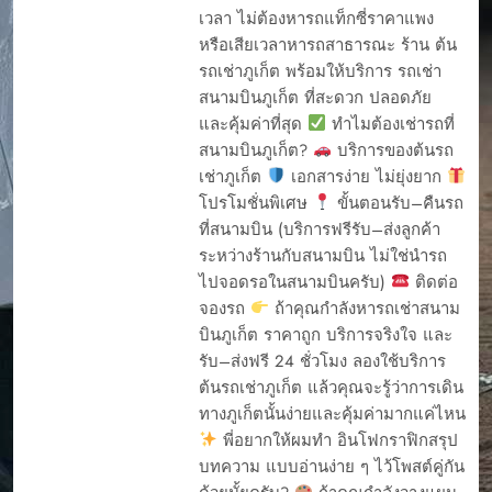
เวลา ไม่ต้องหารถแท็กซี่ราคาแพง
หรือเสียเวลาหารถสาธารณะ ร้าน ต้น
รถเช่าภูเก็ต พร้อมให้บริการ รถเช่า
สนามบินภูเก็ต ที่สะดวก ปลอดภัย
และคุ้มค่าที่สุด
ทำไมต้องเช่ารถที่
สนามบินภูเก็ต?
บริการของต้นรถ
เช่าภูเก็ต
เอกสารง่าย ไม่ยุ่งยาก
โปรโมชั่นพิเศษ
ขั้นตอนรับ–คืนรถ
ที่สนามบิน (บริการฟรีรับ–ส่งลูกค้า
ระหว่างร้านกับสนามบิน ไม่ใช่นำรถ
ไปจอดรอในสนามบินครับ)
ติดต่อ
จองรถ
ถ้าคุณกำลังหารถเช่าสนาม
บินภูเก็ต ราคาถูก บริการจริงใจ และ
รับ–ส่งฟรี 24 ชั่วโมง ลองใช้บริการ
ต้นรถเช่าภูเก็ต แล้วคุณจะรู้ว่าการเดิน
ทางภูเก็ตนั้นง่ายและคุ้มค่ามากแค่ไหน
พี่อยากให้ผมทำ อินโฟกราฟิกสรุป
บทความ แบบอ่านง่าย ๆ ไว้โพสต์คู่กัน