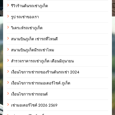
รีวิวร้านต้นรถเช่าภูเก็ต
รูป รถเช่าของเรา
วิเคระห์รถเช่าภูเก็ต
สนามบินภูเก็ต เช่ารถที่ไหนดี
สนามบินภูเก็ตมีรถเช่าไหม
สำรวจราคารถเช่าภูเก็ต เดือนมิถุนายน
เงื่อนไขการเช่ารถของร้านต้นรถเช่า 2024
เงื่อนไขการเช่ารถมอเตอร์ไซค์ ภูเก็ต
เงื่อนไขการเช่ารถยนต์
เช่ามอเตอร์ไซค์ 2026 2569