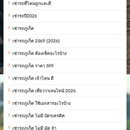
เช่ารถที่ไหนถูกและดี
เช่ารถปี2026
เช่ารถภูเก็ต
เช่ารถภูเก็ต 2569 (2026)
เช่ารถภูเก็ต ต้องเช็คอะไรบ้าง
เช่ารถภูเก็ต ราคา 599
เช่ารถภูเก็ต เจ้าไหน ดี
เช่ารถภูเก็ต เที่ยววาเลนไทน์ 2026
เช่ารถภูเก็ต ใช้เอกสารอะไรบ้าง
เช่ารถภูเก็ต ไม่มี บัตรเครดิต
เช่ารถภูเก็ต ไม่มี มัด จํา