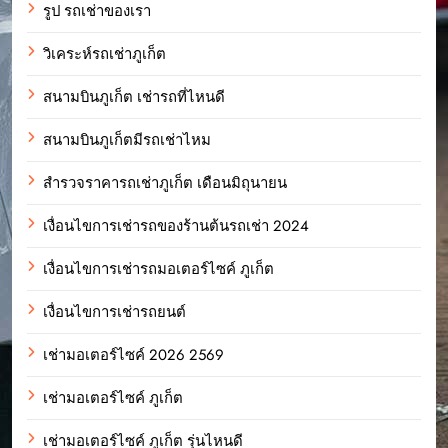
รูป รถเช่าของเรา
วิเคระห์รถเช่าภูเก็ต
สนามบินภูเก็ต เช่ารถที่ไหนดี
สนามบินภูเก็ตมีรถเช่าไหม
สำรวจราคารถเช่าภูเก็ต เดือนมิถุนายน
เงื่อนไขการเช่ารถของร้านต้นรถเช่า 2024
เงื่อนไขการเช่ารถมอเตอร์ไซค์ ภูเก็ต
เงื่อนไขการเช่ารถยนต์
เช่ามอเตอร์ไซค์ 2026 2569
เช่ามอเตอร์ไซค์ ภูเก็ต
เช่ามอเตอร์ไซค์ ภูเก็ต รุ่นไหนดี