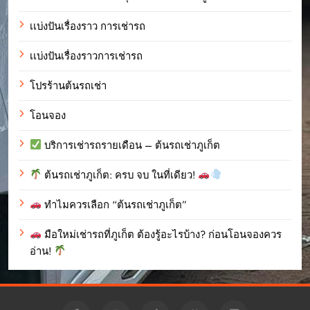
เเบ่งปันเรื่องราว การเช่ารถ
เเบ่งปันเรื่องราวการเช่ารถ
โปรร้านต้นรถเช่า
โอนจอง
บริการเช่ารถรายเดือน – ต้นรถเช่าภูเก็ต
ต้นรถเช่าภูเก็ต: ครบ จบ ในที่เดียว!
ทำไมควรเลือก “ต้นรถเช่าภูเก็ต”
มือใหม่เช่ารถที่ภูเก็ต ต้องรู้อะไรบ้าง? ก่อนโอนจองควร
อ่าน!