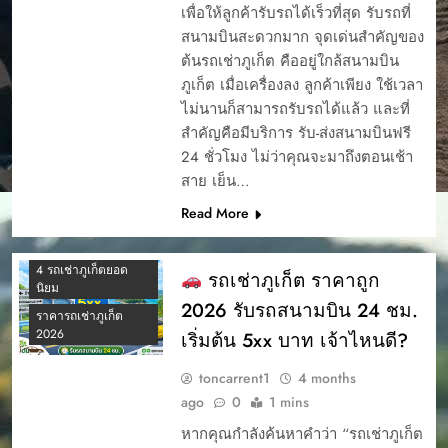
เพื่อให้ลูกค้ารับรถได้เร็วที่สุด รับรถที่
สนามบินสะดวกมาก จุดเด่นสำคัญของ
ต้นรถเช่าภูเก็ต คืออยู่ใกล้สนามบิน
ภูเก็ต เมื่อเครื่องลง ลูกค้าเพียง ใช้เวลา
ไม่นานก็สามารถรับรถได้แล้ว และที่
สำคัญคือมีบริการ รับ-ส่งสนามบินฟรี
24 ชั่วโมง ไม่ว่าคุณจะมาถึงตอนเช้า
สาย เย็น…
Read More
4 รถเช่าภูเก็ตยอด
รถเช่าภูเก็ต ราคาถูก
นิยม
2026 รับรถสนามบิน 24 ชม.
ราคารถเช่าภูเก็ต
2026
เริ่มต้น 5xx บาท เจ้าไหนดี?
toncarrent1
4 months
ago
0
1 mins
หากคุณกำลังค้นหาคำว่า “รถเช่าภูเก็ต