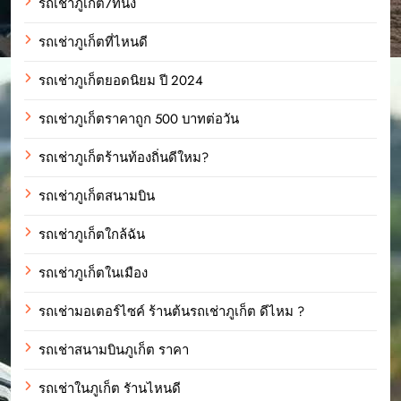
รถเช่าภูเก็ต7ที่นั่ง
รถเช่าภูเก็ตที่ไหนดี
รถเช่าภูเก็ตยอดนิยม ปี 2024
รถเช่าภูเก็ตราคาถูก 500 บาทต่อวัน
รถเช่าภูเก็ตร้านท้องถิ่นดีใหม?
รถเช่าภูเก็ตสนามบิน
รถเช่าภูเก็ตใกล้ฉัน
รถเช่าภูเก็ตในเมือง
รถเช่ามอเตอร์ไซค์ ร้านต้นรถเช่าภูเก็ต ดีไหม ?
รถเช่าสนามบินภูเก็ต ราคา
รถเช่าในภูเก็ต รัานไหนดี