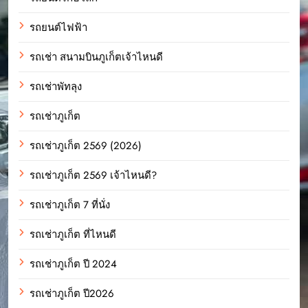
รถยนต์ไฟฟ้า
รถเช่า สนามบินภูเก็ตเจ้าไหนดี
รถเช่าพัทลุง
รถเช่าภูเก็ต
รถเช่าภูเก็ต 2569 (2026)
รถเช่าภูเก็ต 2569 เจ้าไหนดี?
รถเช่าภูเก็ต 7 ที่นั่ง
รถเช่าภูเก็ต ที่ไหนดี
รถเช่าภูเก็ต ปี 2024
รถเช่าภูเก็ต ปี2026