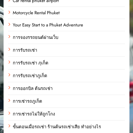
Car rental phuket airport
Motorcycle Rental Phuket
Your Easy Start to a Phuket Adventure
การจองรรถยนต์ผ่านเว็บ
การรับรถเช่า
การรับรถเช่า ภุเก็ต
การรับรถเช่าภูเก็ต
การออกบิล ต้นรถเช่า
การเช่ารถภูเก็ต
การเช่ารถไม่ให้ถูกโกง
ขั้นตอนเมื่อรถเช่า ร้านต้นรถเช่าเสีย ทำอย่างไร