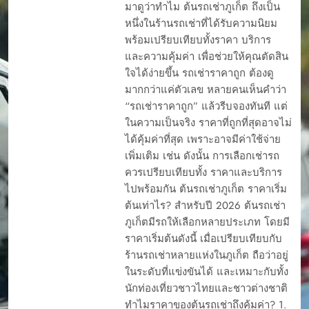
มาดูว่าทำไม ต้นรถเช่าภูเก็ต ถึงเป็น
หนึ่งในร้านรถเช่าที่ได้รับความนิยม
พร้อมเปรียบเทียบทั้งราคา บริการ
และความคุ้มค่า เพื่อช่วยให้คุณตัดสิน
ใจได้ง่ายขึ้น รถเช่าราคาถูก ต้องดู
มากกว่าแค่ตัวเลข หลายคนเห็นคำว่า
“รถเช่าราคาถูก” แล้วรีบจองทันที แต่
ในความเป็นจริง ราคาที่ถูกที่สุดอาจไม่
ได้คุ้มค่าที่สุด เพราะอาจมีค่าใช้จ่าย
เพิ่มเติม เช่น ดังนั้น การเลือกเช่ารถ
ควรเปรียบเทียบทั้ง ราคาและบริการ
ไปพร้อมกัน ต้นรถเช่าภูเก็ต ราคาเริ่ม
ต้นเท่าไร? สำหรับปี 2026 ต้นรถเช่า
ภูเก็ตมีรถให้เลือกหลายประเภท โดยมี
ราคาเริ่มต้นดังนี้ เมื่อเปรียบเทียบกับ
ร้านรถเช่าหลายแห่งในภูเก็ต ถือว่าอยู่
ในระดับที่แข่งขันได้ และเหมาะกับทั้ง
นักท่องเที่ยวชาวไทยและชาวต่างชาติ
ทำไมราคาของต้นรถเช่าถึงคุ้มค่า? 1.