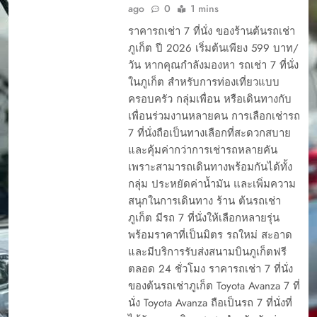
ago
0
1 mins
ราคารถเช่า 7 ที่นั่ง ของร้านต้นรถเช่า
ภูเก็ต ปี 2026 เริ่มต้นเพียง 599 บาท/
วัน หากคุณกำลังมองหา รถเช่า 7 ที่นั่ง
ในภูเก็ต สำหรับการท่องเที่ยวแบบ
ครอบครัว กลุ่มเพื่อน หรือเดินทางกับ
เพื่อนร่วมงานหลายคน การเลือกเช่ารถ
7 ที่นั่งถือเป็นทางเลือกที่สะดวกสบาย
และคุ้มค่ากว่าการเช่ารถหลายคัน
เพราะสามารถเดินทางพร้อมกันได้ทั้ง
กลุ่ม ประหยัดค่าน้ำมัน และเพิ่มความ
สนุกในการเดินทาง ร้าน ต้นรถเช่า
ภูเก็ต มีรถ 7 ที่นั่งให้เลือกหลายรุ่น
พร้อมราคาที่เป็นมิตร รถใหม่ สะอาด
และมีบริการรับส่งสนามบินภูเก็ตฟรี
ตลอด 24 ชั่วโมง ราคารถเช่า 7 ที่นั่ง
ของต้นรถเช่าภูเก็ต Toyota Avanza 7 ที่
นั่ง Toyota Avanza ถือเป็นรถ 7 ที่นั่งที่