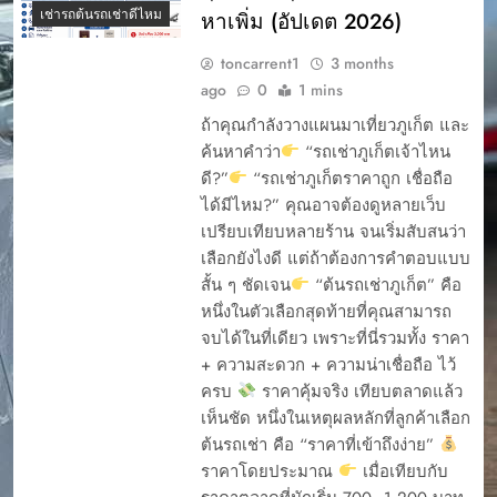
เช่ารถต้นรถเช่าดีไหม
หาเพิ่ม (อัปเดต 2026)
toncarrent1
3 months
ago
0
1 mins
ถ้าคุณกำลังวางแผนมาเที่ยวภูเก็ต และ
ค้นหาคำว่า
“รถเช่าภูเก็ตเจ้าไหน
ดี?”
“รถเช่าภูเก็ตราคาถูก เชื่อถือ
ได้มีไหม?” คุณอาจต้องดูหลายเว็บ
เปรียบเทียบหลายร้าน จนเริ่มสับสนว่า
เลือกยังไงดี แต่ถ้าต้องการคำตอบแบบ
สั้น ๆ ชัดเจน
“ต้นรถเช่าภูเก็ต” คือ
หนึ่งในตัวเลือกสุดท้ายที่คุณสามารถ
จบได้ในที่เดียว เพราะที่นี่รวมทั้ง ราคา
+ ความสะดวก + ความน่าเชื่อถือ ไว้
ครบ
ราคาคุ้มจริง เทียบตลาดแล้ว
เห็นชัด หนึ่งในเหตุผลหลักที่ลูกค้าเลือก
ต้นรถเช่า คือ “ราคาที่เข้าถึงง่าย”
ราคาโดยประมาณ
เมื่อเทียบกับ