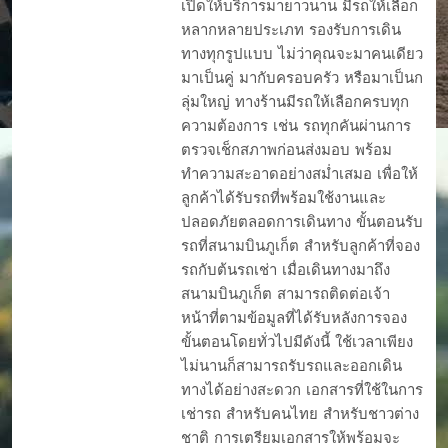
เปิดให้บริการมายาวนาน มีรถให้เลือก
หลากหลายประเภท รองรับการเดิน
ทางทุกรูปแบบ ไม่ว่าคุณจะมาคนเดียว
มาเป็นคู่ มากับครอบครัว หรือมาเป็นก
ลุ่มใหญ่ ทางร้านมีรถให้เลือกครบทุก
ความต้องการ เช่น รถทุกคันผ่านการ
ตรวจเช็กสภาพก่อนส่งมอบ พร้อม
ทำความสะอาดอย่างสม่ำเสมอ เพื่อให้
ลูกค้าได้รับรถที่พร้อมใช้งานและ
ปลอดภัยตลอดการเดินทาง ขั้นตอนรับ
รถที่สนามบินภูเก็ต สำหรับลูกค้าที่จอง
รถกับต้นรถเช่า เมื่อเดินทางมาถึง
สนามบินภูเก็ต สามารถติดต่อเจ้า
หน้าที่ตามข้อมูลที่ได้รับหลังการจอง
ขั้นตอนโดยทั่วไปมีดังนี้ ใช้เวลาเพียง
ไม่นานก็สามารถรับรถและออกเดิน
ทางได้อย่างสะดวก เอกสารที่ใช้ในการ
เช่ารถ สำหรับคนไทย สำหรับชาวต่าง
ชาติ การเตรียมเอกสารให้พร้อมจะ