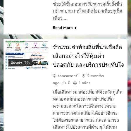
ช่วยให้ขั้นตอนการรับรถรวดเร็วยิ่งขึ้น
เช่ารถประเภทไหนดีเมื่อมาเที่ยวภูเก็ต
เที่ยว…
Read More
ร้านรถเช่าท้องถิ่นที่น่าเชื่อถือ
เลือกอย่างไรให้คุ้มค่า
ต้นรถเช่ารีวิว
ปลอดภัย และบริการประทับใจ
toncarrent1
2 months
ago
0
1 mins
เมื่อเดินทางมาท่องเที่ยวที่จังหวัดภูเก็ต
หลายคนมักมองหารถเช่าเพื่อเพิ่ม
ความสะดวกในการเดินทาง เพราะ
สามารถวางแผนเที่ยวได้อย่างอิสระ
ไม่ต้องรอรถสาธารณะ และสามารถ
เดินทางไปยังสถานที่ต่าง ๆ ได้ตาม