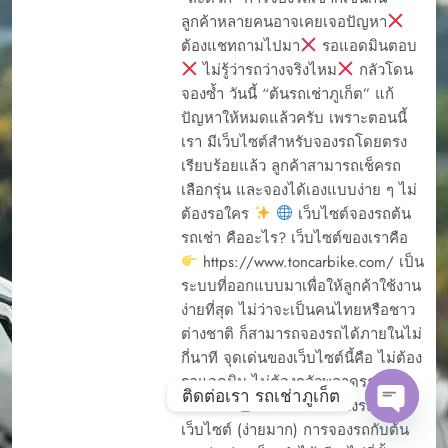
ลูกค้าหลายคนอาจเคยเจอปัญหา
ต้องแชทถามไปมา
รอแอดมินตอบ
ไม่รู้ว่ารถว่างจริงไหม
กลัวโดน
จองซ้ำ วันนี้ “ต้นรถเช่าภูเก็ต” แก้
ปัญหาให้หมดแล้วครับ เพราะตอนนี้
เรา มีเว็บไซต์สำหรับจองรถโดยตรง
เรียบร้อยแล้ว ลูกค้าสามารถเช็ครถ
เลือกรุ่น และจองได้เองแบบง่าย ๆ ไม่
ต้องรอใคร
เว็บไซต์จองรถต้น
รถเช่า คืออะไร? เว็บไซต์ของเราคือ
https://www.toncarbike.com/ เป็น
ระบบที่ออกแบบมาเพื่อให้ลูกค้าใช้งาน
ง่ายที่สุด ไม่ว่าจะเป็นคนไทยหรือชาว
ต่างชาติ ก็สามารถจองรถได้ภายในไม่
กี่นาที จุดเด่นของเว็บไซต์นี้คือ ไม่ต้อง
รอแอดมิน ไม่ต้องกลัวพลาดรถที่
ติดต่อเรา รถเช่าภูเก็ต
ต้องการ
ขั้นตอนการจองรถผ่าน
เว็บไซต์ (ง่ายมาก) การจองรถกับต้น
Open c