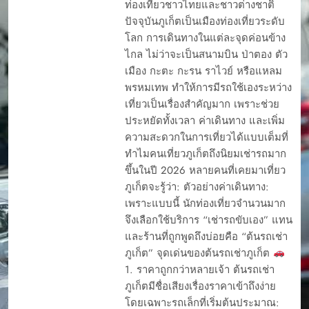
ท่องเที่ยวชาวไทยและชาวต่างชาติ
ปัจจุบันภูเก็ตเป็นเมืองท่องเที่ยวระดับ
โลก การเดินทางในแต่ละจุดค่อนข้าง
ไกล ไม่ว่าจะเป็นสนามบิน ป่าตอง ตัว
เมือง กะตะ กะรน ราไวย์ หรือแหลม
พรหมเทพ ทำให้การมีรถใช้เองระหว่าง
เที่ยวเป็นเรื่องสำคัญมาก เพราะช่วย
ประหยัดทั้งเวลา ค่าเดินทาง และเพิ่ม
ความสะดวกในการเที่ยวได้แบบเต็มที่
ทำไมคนเที่ยวภูเก็ตถึงนิยมเช่ารถมาก
ขึ้นในปี 2026 หลายคนที่เคยมาเที่ยว
ภูเก็ตจะรู้ว่า: ตัวอย่างค่าเดินทาง:
เพราะแบบนี้ นักท่องเที่ยวจำนวนมาก
จึงเลือกใช้บริการ “เช่ารถขับเอง” แทน
และร้านที่ถูกพูดถึงบ่อยคือ “ต้นรถเช่า
ภูเก็ต” จุดเด่นของต้นรถเช่าภูเก็ต
1. ราคาถูกกว่าหลายเจ้า ต้นรถเช่า
ภูเก็ตมีชื่อเสียงเรื่องราคาเข้าถึงง่าย
โดยเฉพาะรถเล็กที่เริ่มต้นประมาณ: