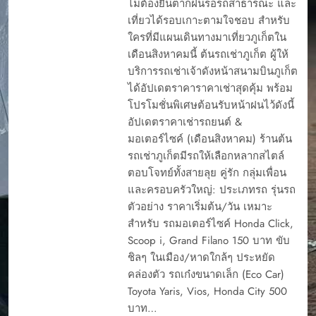
ไม่ต้องยืนตากฝนรอรถสาธารณะ และ
เที่ยวได้รอบเกาะตามใจชอบ สำหรับ
ใครที่มีแผนเดินทางมาเที่ยวภูเก็ตใน
เดือนสิงหาคมนี้ ต้นรถเช่าภูเก็ต ผู้ให้
บริการรถเช่าเจ้าดังหน้าสนามบินภูเก็ต
ได้อัปเดตราคาราคาเช่าสุดคุ้ม พร้อม
โปรโมชั่นพิเศษต้อนรับหน้าฝนไว้ดังนี้
อัปเดตราคาเช่ารถยนต์ &
มอเตอร์ไซค์ (เดือนสิงหาคม) ร้านต้น
รถเช่าภูเก็ตมีรถให้เลือกหลากสไตล์
ตอบโจทย์ทั้งสายลุย คู่รัก กลุ่มเพื่อน
และครอบครัวใหญ่: ประเภทรถ รุ่นรถ
ตัวอย่าง ราคาเริ่มต้น/วัน เหมาะ
สำหรับ รถมอเตอร์ไซค์ Honda Click,
Scoop i, Grand Filano 150 บาท ขับ
ชิลๆ ในเมือง/หาดใกล้ๆ ประหยัด
คล่องตัว รถเก๋งขนาดเล็ก (Eco Car)
Toyota Yaris, Vios, Honda City 500
บาท…