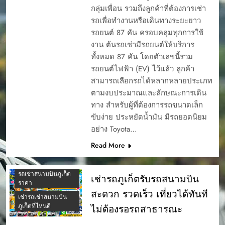
กลุ่มเพื่อน รวมถึงลูกค้าที่ต้องการเช่า
รถเพื่อทำงานหรือเดินทางระยะยาว
รถยนต์ 87 คัน ครอบคลุมทุกการใช้
งาน ต้นรถเช่ามีรถยนต์ให้บริการ
ทั้งหมด 87 คัน โดยตัวเลขนี้รวม
รถยนต์ไฟฟ้า (EV) ไว้แล้ว ลูกค้า
สามารถเลือกรถได้หลากหลายประเภท
ตามงบประมาณและลักษณะการเดิน
ทาง สำหรับผู้ที่ต้องการรถขนาดเล็ก
ขับง่าย ประหยัดน้ำมัน มีรถยอดนิยม
4 รถเช่าภูเก็ตยอด
อย่าง Toyota…
นิยม
Read More
ต้นรถเช่าสนามบิน
ภูเก็ต
รถเช่าสนามบินภูเก็ต
เช่ารถภูเก็ตรับรถสนามบิน
ราคา
สะดวก รวดเร็ว เที่ยวได้ทันที
เช่ารถเช่าสนามบิน
ภูเก็ตที่ไหนดี
ไม่ต้องรอรถสาธารณะ