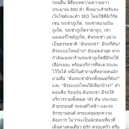
ก่อนอื่น นี่คือบทความความยาว
ประมาณ 800 คำ ที่เหมาะสำหรับลง
เว็บไซต์และทำ SEO โดยใช้คีย์เวิร์ด
เช่น รถเช่าภูเก็ต, รถเช่าสนามบิน
ภูเก็ต, รถเช่าภูเก็ตราคาถูก, เช่า
มอเตอร์ไซค์ภูเก็ต, ต้นรถเช่า อย่าง
เป็นธรรมชาติ “ต้นรถเช่า” มีรถกี่คัน?
มีรถแบบไหนบ้าง? อัปเดตล่าสุด หาก
กำลังมองหาร้านรถเช่าภูเก็ตที่มีรถให้
เลือกเยอะ พร้อมบริการที่สะดวกและ
ไว้ใจได้ หนึ่งในคำถามที่หลายคนมัก
ถามคือ “ต้นรถเช่ามีรถทั้งหมดกี่คัน?”
และ “มีรถแบบไหนให้เลือกบ้าง?” คำ
ตอบคือ ปัจจุบัน ต้นรถเช่า มีรถให้
บริการรวมทั้งหมด 181 คัน ประกอบ
ด้วยรถยนต์ รถยนต์ไฟฟ้า และรถ
จักรยานยนต์ ครอบคลุมทุกความ
ต้องการ ไม่ว่าจะเป็นนักท่องเที่ยวที่
เดินทางคนเดียว คู่รัก ครอบครัว หรือ