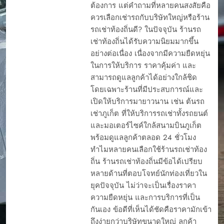
ต้องการ แต่คำถามที่หลายคนสงสัยคือ
ควรเลือกเช่ารถกับบริษัทใหญ่หรือร้าน
รถเช่าท้องถิ่นดี? ในปัจจุบัน ร้านรถ
เช่าท้องถิ่นได้รับความนิยมมากขึ้น
อย่างต่อเนื่อง เนื่องจากมีความยืดหยุ่น
ในการให้บริการ ราคาคุ้มค่า และ
สามารถดูแลลูกค้าได้อย่างใกล้ชิด
โดยเฉพาะร้านที่มีประสบการณ์และ
เปิดให้บริการมายาวนาน เช่น ต้นรถ
เช่าภูเก็ต ที่ให้บริการรถเช่าทั้งรถยนต์
และมอเตอร์ไซค์ใกล้สนามบินภูเก็ต
พร้อมดูแลลูกค้าตลอด 24 ชั่วโมง
ทำไมหลายคนเลือกใช้ร้านรถเช่าท้อง
ถิ่น ร้านรถเช่าท้องถิ่นมีข้อได้เปรียบ
หลายด้านที่ตอบโจทย์นักท่องเที่ยวใน
ยุคปัจจุบัน ไม่ว่าจะเป็นเรื่องราคา
ความยืดหยุ่น และการบริการที่เป็น
กันเอง ข้อดีที่เห็นได้ชัดคือราคามักเข้า
ถึงง่ายกว่าบริษัทขนาดใหญ่ ลูกค้า