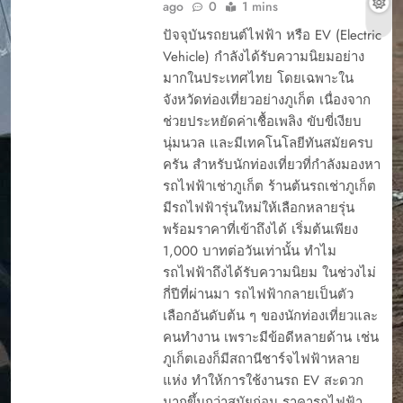
ago
0
1 mins
ปัจจุบันรถยนต์ไฟฟ้า หรือ EV (Electric
Vehicle) กำลังได้รับความนิยมอย่าง
มากในประเทศไทย โดยเฉพาะใน
จังหวัดท่องเที่ยวอย่างภูเก็ต เนื่องจาก
ช่วยประหยัดค่าเชื้อเพลิง ขับขี่เงียบ
นุ่มนวล และมีเทคโนโลยีทันสมัยครบ
ครัน สำหรับนักท่องเที่ยวที่กำลังมองหา
รถไฟฟ้าเช่าภูเก็ต ร้านต้นรถเช่าภูเก็ต
มีรถไฟฟ้ารุ่นใหม่ให้เลือกหลายรุ่น
พร้อมราคาที่เข้าถึงได้ เริ่มต้นเพียง
1,000 บาทต่อวันเท่านั้น ทำไม
รถไฟฟ้าถึงได้รับความนิยม ในช่วงไม่
กี่ปีที่ผ่านมา รถไฟฟ้ากลายเป็นตัว
เลือกอันดับต้น ๆ ของนักท่องเที่ยวและ
คนทำงาน เพราะมีข้อดีหลายด้าน เช่น
ภูเก็ตเองก็มีสถานีชาร์จไฟฟ้าหลาย
แห่ง ทำให้การใช้งานรถ EV สะดวก
มากขึ้นกว่าสมัยก่อน ราคารถไฟฟ้า