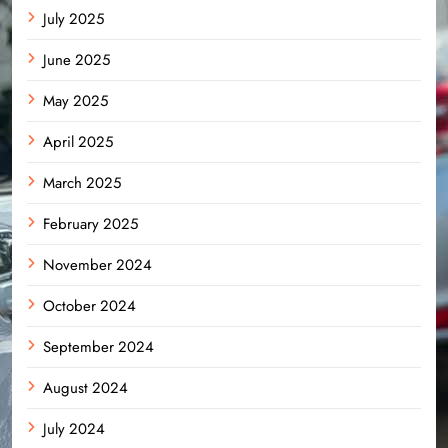
July 2025
June 2025
May 2025
April 2025
March 2025
February 2025
November 2024
October 2024
September 2024
August 2024
July 2024