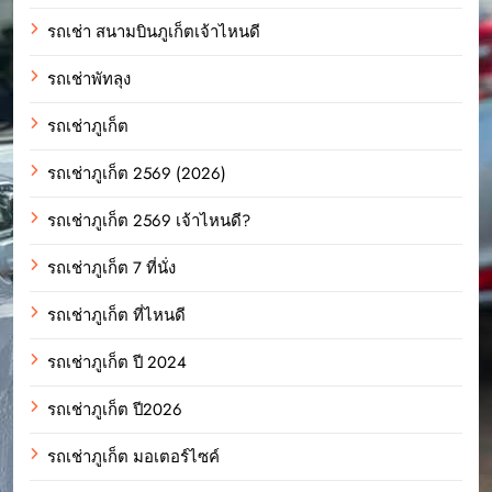
รถเช่า สนามบินภูเก็ตเจ้าไหนดี
รถเช่าพัทลุง
รถเช่าภูเก็ต
รถเช่าภูเก็ต 2569 (2026)
รถเช่าภูเก็ต 2569 เจ้าไหนดี?
รถเช่าภูเก็ต 7 ที่นั่ง
รถเช่าภูเก็ต ที่ไหนดี
รถเช่าภูเก็ต ปี 2024
รถเช่าภูเก็ต ปี2026
รถเช่าภูเก็ต มอเตอร์ไซค์