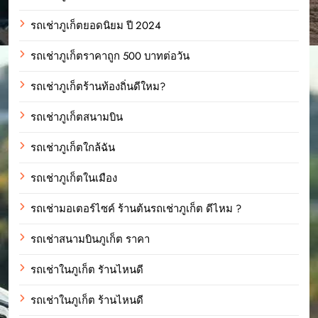
รถเช่าภูเก็ตยอดนิยม ปี 2024
รถเช่าภูเก็ตราคาถูก 500 บาทต่อวัน
รถเช่าภูเก็ตร้านท้องถิ่นดีใหม?
รถเช่าภูเก็ตสนามบิน
รถเช่าภูเก็ตใกล้ฉัน
รถเช่าภูเก็ตในเมือง
รถเช่ามอเตอร์ไซค์ ร้านต้นรถเช่าภูเก็ต ดีไหม ?
รถเช่าสนามบินภูเก็ต ราคา
รถเช่าในภูเก็ต รัานไหนดี
รถเช่าในภูเก็ต ร้านไหนดี