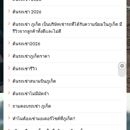
ต้นรถเช่า 2026
ต้นรถเช่า ภูเก็ต เป็นบริษัทเช่ารถที่ได้รับความนิยมในภูเก็ต มี
รีวิวจากลูกค้าทั้งดีและไม่ดี
ต้นรถเช่า2026
ต้นรถเช่าภูเก็ตราคา
ต้นรถเช่ารีวิว
ต้นรถเช่าสนามบินภูเก็ต
ต้นรถเช่าไม่มีมัดจำ
ถามตอบรถเช่า ภูเก็ต
ทำไมต้องเช่ามอเตอร์ไซค์ที่ภูเก็ต?