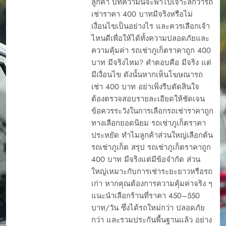
ลูกค้า บทความนี้จะพาไปเจาะลึกว่ารถ
เช่าราคา 400 บาทมีจริงหรือไม่
เงื่อนไขเป็นอย่างไร และควรเลือกเจ้า
ไหนดีเพื่อให้ได้ทั้งความปลอดภัยและ
ความคุ้มค่า รถเช่าภูเก็ตราคาถูก 400
บาท มีจริงไหม? คำตอบคือ มีจริง แต่
มีเงื่อนไข ดังนั้นหากเห็นโฆษณารถ
เช่า 400 บาท อย่าเพิ่งรีบตัดสินใจ
ต้องตรวจสอบรายละเอียดให้ชัดเจน
ข้อควรระวังในการเลือกรถเช่าราคาถูก
ทางเลือกยอดนิยม รถเช่าภูเก็ตราคา
ประหยัด ทำไมลูกค้าส่วนใหญ่เลือกต้น
รถเช่าภูเก็ต สรุป รถเช่าภูเก็ตราคาถูก
400 บาท มีจริงแต่มีข้อจำกัด ส่วน
ใหญ่เหมาะกับการเช่าระยะยาวหรือรถ
เก่า หากคุณต้องการความคุ้มค่าจริง ๆ
แนะนำเลือกร้านที่ราคา 450–550
บาท/วัน ซึ่งได้รถใหม่กว่า ปลอดภัย
กว่า และรวมประกันพื้นฐานแล้ว อย่าง