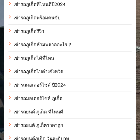
เช่ารถภูเก็ตที่ไหนดีปี2024
เช่ารถภูเก็ตพร้อมคนขับ
เช่ารถภูเก็ตรีวิว
เช่ารถภูเก็ตห้ามพลาดอะไร ?
เช่ารถภูเก็ตได้ที่ไหน
เช่ารถภูเก็ตไปต่างจังหวัด
เช่ารถมอเตอร์ไซค์ ปี2024
เช่ารถมอเตอร์ไซค์ ภูเก็ต
เช่ารถยนต์ ภูเก็ต ที่ไหนดี
เช่ารถยนต์ ภูเก็ตราคาถูก
เช่ารถยนต์ภูเก็ต วันละกี่บาท