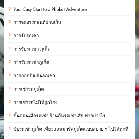
Your Easy Start to a Phuket Adventure
การจองรรถยนต์ผ่านเว็บ
การรับรถเช่า
การรับรถเช่า ภุเก็ต
การรับรถเช่าภูเก็ต
การออกบิล ต้นรถเช่า
การเช่ารถภูเก็ต
การเช่ารถไม่ให้ถูกโกง
ขั้นตอนเมื่อรถเช่า ร้านต้นรถเช่าเสีย ทำอย่างไร
ขับรถเช่าภูเก็ต เที่ยวแลนมาร์คภูเก็ตแบบสบาย ๆ ไปได้ทุกที่