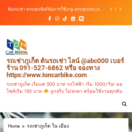
สะดวก ราคาประหยัด เริ่มต้นเพียง 150 บาท/วัน
Skip
ต้นรถเช่า ครบทุกฟังก์ชันการใช้งาน ครบทุกประเภท
to
รถ ตอบโจทย์ทุกการเดินทางในภูเก็ต
content
เช่ารถไฟฟ้าร้านต้นรถเช่า ทางเลือกใหม่ของการ
เที่ยวภูเก็ต ขับเงียบ ประหยัด และทันสมัย
ต้นรถเช่าภูเก็ต บริการรถเช่าครบวงจร ราคาคุ้มค่า
เดินทางสะดวกทุกเส้นทาง
เช่ารถมอเตอร์ไซค์ภูเก็ต กับต้นรถเช่า เดินทาง
สะดวก ราคาประหยัด เริ่มต้นเพียง 150 บาท/วัน
ต้นรถเช่า ครบทุกฟังก์ชันการใช้งาน ครบทุกประเภท
รถเช่าภูเก็ต ต้นรถเช่า ไลน์ @abc000 เบอร์
รถ ตอบโจทย์ทุกการเดินทางในภูเก็ต
ร้าน 091-527-6862 หรือ จองทาง
เช่ารถไฟฟ้าร้านต้นรถเช่า ทางเลือกใหม่ของการ
https://www.toncarbike.com
เที่ยวภูเก็ต ขับเงียบ ประหยัด และทันสมัย
รถเช่าภูเก็ต เริ่มแค่ 500 บาท รถไฟฟ้า เริ่ม 1000/วัน! มอ
ไซค์เริ่ม 150 บาท
ถูกจริง ไม่จกตา พร้อมใช้งานทุกคัน
Home
รถเช่าภูเก็ต ใน เมือง