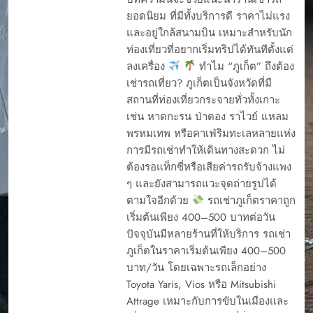
ยอดนิยม ที่มีทั้งบริการดี ราคาไม่แรง
และอยู่ใกล้สนามบิน เหมาะสำหรับนัก
ท่องเที่ยวที่อยากเริ่มทริปได้ทันทีตั้งแต่
ลงเครื่อง
ทำไม “ภูเก็ต” ถึงต้อง
เช่ารถเที่ยว? ภูเก็ตเป็นจังหวัดที่มี
สถานที่ท่องเที่ยวกระจายทั่วทั้งเกาะ
เช่น หาดกะรน ป่าตอง ราไวย์ แหลม
พรหมเทพ หรือคาเฟ่ริมทะเลหลายแห่ง
การมีรถเช่าทำให้เดินทางสะดวก ไม่
ต้องรอแท็กซี่หรือเสียค่ารถรับจ้างแพง
ๆ และยังสามารถแวะจุดถ่ายรูปได้
ตามใจอีกด้วย
รถเช่าภูเก็ตราคาถูก
เริ่มต้นเพียง 400–500 บาทต่อวัน
ปัจจุบันมีหลายร้านที่ให้บริการ รถเช่า
ภูเก็ตในราคาเริ่มต้นเพียง 400–500
บาท/วัน โดยเฉพาะรถเล็กอย่าง
Toyota Yaris, Vios หรือ Mitsubishi
Attrage เหมาะกับการขับในเมืองและ