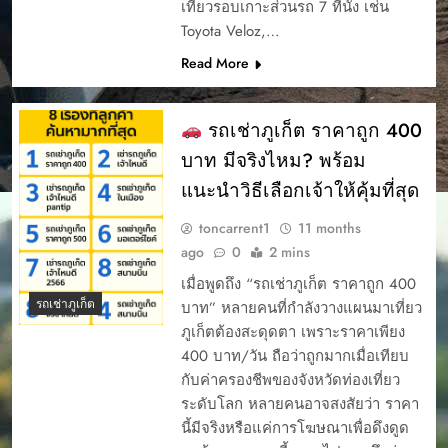
เที่ยวรอบเกาะส่วนรถ 7 ที่นั่ง เช่น
Toyota Veloz,…
Read More
รถเช่าภูเก็ต ราคาถูก 400
บาท มีจริงไหม? พร้อม
แนะนำวิธีเลือกเจ้าให้คุ้มที่สุด
toncarrent1
11 months
ago
0
2 mins
เมื่อพูดถึง “รถเช่าภูเก็ต ราคาถูก 400
รถเช่าภูเก็ต
บาท” หลายคนที่กำลังวางแผนมาเที่ยว
ภูเก็ตต้องสะดุดตา เพราะราคาเพียง
400 บาท/วัน ถือว่าถูกมากเมื่อเทียบ
กับค่าครองชีพของจังหวัดท่องเที่ยว
ระดับโลก หลายคนอาจสงสัยว่า ราคา
นี้มีจริงหรือแค่การโฆษณาเพื่อดึงดูด