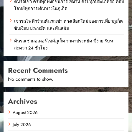
ต้นรถเช่า ครบทุกฟังก์ชันการใช้งาน ครบทุกประเภทรถ ตอบ
โจทย์ทุกการเดินทางในภูเก็ต
เช่ารถไฟฟ้าร้านต้นรถเช่า ทางเลือกใหม่ของการเที่ยวภูเก็ต
ขับเงียบ ประหยัด และทันสมัย
ต้นรถเช่ามอเตอร์ไซค์ภูเก็ต ราคาประหยัด ขี่ง่าย รับรถ
สะดวก 24 ชั่วโมง
Recent Comments
No comments to show.
Archives
August 2026
July 2026