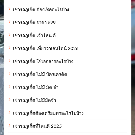
เช่ารถภูเก็ต ต้องเช็คอะไรบ้าง
เช่ารถภูเก็ต ราคา 599
เช่ารถภูเก็ต เจ้าไหน ดี
เช่ารถภูเก็ต เที่ยววาเลนไทน์ 2026
เช่ารถภูเก็ต ใช้เอกสารอะไรบ้าง
เช่ารถภูเก็ต ไม่มี บัตรเครดิต
เช่ารถภูเก็ต ไม่มี มัด จํา
เช่ารถภูเก็ต ไม่มีมัดจำ
เช่ารถภูเก็ตต้องเตรียมพาอะไรไปบ้าง
เช่ารถภูเก็ตที่ไหนดี 2025