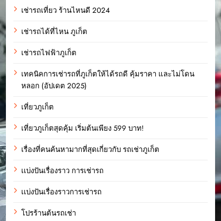
เช่ารถเที่ยว ร้านไหนดี 2024
เช่ารถได้ที่ไหน ภูเก็ต
เช่ารถไฟฟ้าภูเก็ต
เทคนิคการเช่ารถที่ภูเก็ตให้ได้รถดี คุ้มราคา และไม่โดน
หลอก (อัปเดต 2025)
เที่ยวภูเก็ต
เที่ยวภูเก็ตสุดคุ้ม เริ่มต้นเพียง 599 บาท!
เรื่องที่คนค้นหามากที่สุดเกี่ยวกับ รถเช่าภูเก็ต
เเบ่งปันเรื่องราว การเช่ารถ
เเบ่งปันเรื่องราวการเช่ารถ
โปรร้านต้นรถเช่า