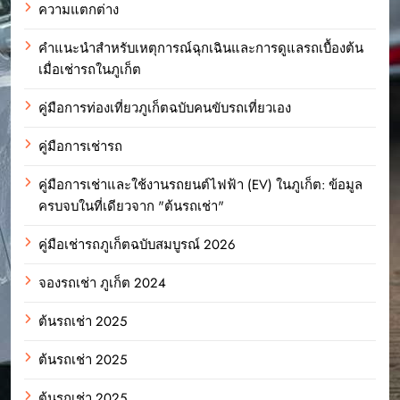
ความแตกต่าง
คำแนะนำสำหรับเหตุการณ์ฉุกเฉินและการดูแลรถเบื้องต้น
เมื่อเช่ารถในภูเก็ต
คู่มือการท่องเที่ยวภูเก็ตฉบับคนขับรถเที่ยวเอง
คู่มือการเช่ารถ
คู่มือการเช่าและใช้งานรถยนต์ไฟฟ้า (EV) ในภูเก็ต: ข้อมูล
ครบจบในที่เดียวจาก "ต้นรถเช่า"
คู่มือเช่ารถภูเก็ตฉบับสมบูรณ์ 2026
จองรถเช่า ภูเก็ต 2024
ต้นรถเช่า 2025
ต้นรถเช่า 2025
ต้นรถเช่า 2025