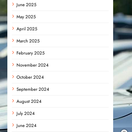
June 2025
May 2025
April 2025
March 2025
February 2025
November 2024
October 2024
September 2024
August 2024
July 2024
June 2024