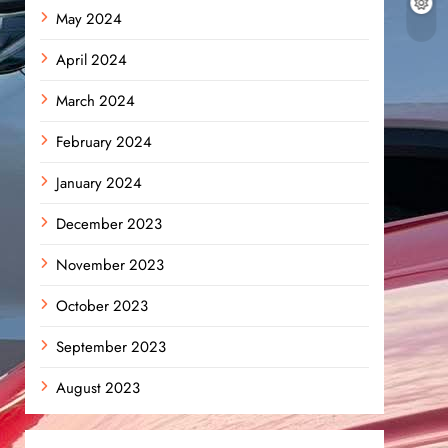
May 2024
April 2024
March 2024
February 2024
January 2024
December 2023
November 2023
October 2023
September 2023
August 2023