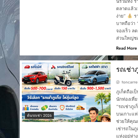
นี่รวมทั้ง
ตลาดแล้วเห็
ง่าย”
ร
บาทถือว่า 
จองเร็ว ล
ส่วนใหญ่ชอ
Read More
รถเช่าภ
toncarre
ภูเก็ตถือเ
นักท่องเที
“รถเช่าภูเ
บนเกาะแห่ง
ต้นรถเช่า 2026
ช่วยให้คุณเ
เช่ารถในภูเ
แห่งอยู่ห่