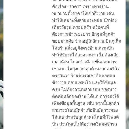
คือเรื่อง “ราคา” เพราะทางร้าน
พยายามตั้งราคาให้เข้าถึงง่าย เช่น
ทำให้เหมาะทั้งสายประหยัด นักท่อง
เที่ยววัยรุ่น ครอบครัว หรือคนที่
ต้องการเช่าระยะยาว อีกจุดที่ลูกค้า
ชอบมากคือ ร้านอยู่ใกล้สนามบินภูเก็ต
โดยร้านตั้งอยู่ฝั่งตรงข้ามสนามบิน
ทำให้รับรถได้สะดวกมาก ไม่ต้องเสีย
เวลานั่งรถไกลเข้าเมือง ขั้นตอนการ
เช่าง่าย ไม่ยุ่งยาก ลูกค้าหลายคนรีวิว
ตรงกันว่า ร้านต้นรถเช่าติดต่อค่อน
ข้างง่าย ตอบแชทเร็ว และให้ข้อมูล
ครบ ไม่ต้องถามหลายรอบ ช่องทาง
ติดต่อหลักของร้าน ได้แก่ การจองใช้
เพียงข้อมูลพื้นฐาน เช่น จากนั้นลูกค้า
สามารถโอนมัดจำเพื่อยืนยันการจอง
ได้เลย สำหรับลูกค้าคนไทยที่มีไฟลต์
บิน ส่วนใหญ่ไม่ต้องวางเงินมัดจำรถ