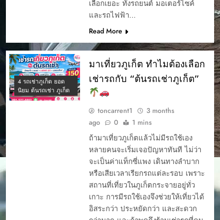
เลือกเยอะ ทั้งรถยนต์ มอเตอร์ไซค์
และรถไฟฟ้า…
Read More
มาเที่ยวภูเก็ต ทำไมต้องเลือก
เช่ารถกับ “ต้นรถเช่าภูเก็ต”
4 รถเช่าภูเก็ต ยอด
นิยม ต้นรถเช่า ภูเก็ต
toncarrent1
3 months
ago
0
1 mins
ถ้ามาเที่ยวภูเก็ตแล้วไม่มีรถใช้เอง
หลายคนจะเริ่มเจอปัญหาทันที ไม่ว่า
จะเป็นค่าแท็กซี่แพง เดินทางลำบาก
หรือเสียเวลาเรียกรถแต่ละรอบ เพราะ
สถานที่เที่ยวในภูเก็ตกระจายอยู่ทั่ว
เกาะ การมีรถใช้เองจึงช่วยให้เที่ยวได้
อิสระกว่า ประหยัดกว่า และสะดวก