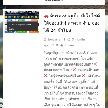
ต้นรถเช่าภูเก็ต มีเว็บไซต์
ให้จองแล้ว! สะดวก ง่าย จอง
4 รถเช่าภูเก็ตยอด
นิยม
ได้ 24 ชั่วโมง
toncarrent1
3 months
ago
0
1 mins
ในยุคที่ทุกอย่างต้อง “รวดเร็ว” และ
“สะดวก” การจองรถเช่าก็เช่นกัน
ลูกค้าหลายคนอาจเคยเจอปัญหา
ต้องแชทถามไปมา
รอแอดมินตอบ
ไม่รู้ว่ารถว่างจริงไหม
กลัวโดน
จองซ้ำ วันนี้ “ต้นรถเช่าภูเก็ต” แก้
ปัญหาให้หมดแล้วครับ เพราะตอนนี้
เรา มีเว็บไซต์สำหรับจองรถโดยตรง
เรียบร้อยแล้ว ลูกค้าสามารถเช็ครถ
เลือกรุ่น และจองได้เองแบบง่าย ๆ ไม่