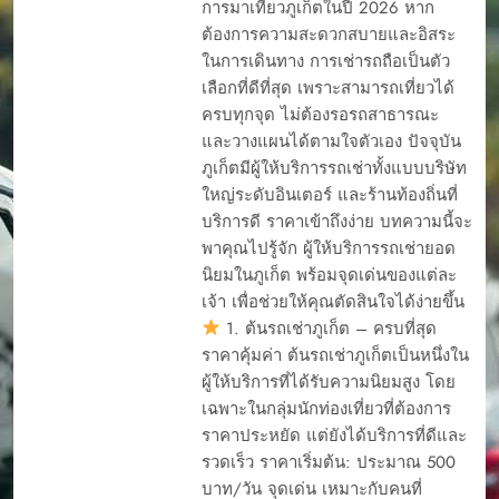
การมาเที่ยวภูเก็ตในปี 2026 หาก
ต้องการความสะดวกสบายและอิสระ
ในการเดินทาง การเช่ารถถือเป็นตัว
เลือกที่ดีที่สุด เพราะสามารถเที่ยวได้
ครบทุกจุด ไม่ต้องรอรถสาธารณะ
และวางแผนได้ตามใจตัวเอง ปัจจุบัน
ภูเก็ตมีผู้ให้บริการรถเช่าทั้งแบบบริษัท
ใหญ่ระดับอินเตอร์ และร้านท้องถิ่นที่
บริการดี ราคาเข้าถึงง่าย บทความนี้จะ
พาคุณไปรู้จัก ผู้ให้บริการรถเช่ายอด
นิยมในภูเก็ต พร้อมจุดเด่นของแต่ละ
เจ้า เพื่อช่วยให้คุณตัดสินใจได้ง่ายขึ้น
1. ต้นรถเช่าภูเก็ต – ครบที่สุด
ราคาคุ้มค่า ต้นรถเช่าภูเก็ตเป็นหนึ่งใน
ผู้ให้บริการที่ได้รับความนิยมสูง โดย
เฉพาะในกลุ่มนักท่องเที่ยวที่ต้องการ
ราคาประหยัด แต่ยังได้บริการที่ดีและ
รวดเร็ว ราคาเริ่มต้น: ประมาณ 500
บาท/วัน จุดเด่น เหมาะกับคนที่