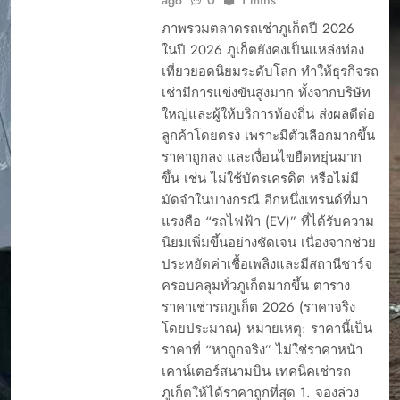
ภาพรวมตลาดรถเช่าภูเก็ตปี 2026
ในปี 2026 ภูเก็ตยังคงเป็นแหล่งท่อง
เที่ยวยอดนิยมระดับโลก ทำให้ธุรกิจรถ
เช่ามีการแข่งขันสูงมาก ทั้งจากบริษัท
ใหญ่และผู้ให้บริการท้องถิ่น ส่งผลดีต่อ
ลูกค้าโดยตรง เพราะมีตัวเลือกมากขึ้น
ราคาถูกลง และเงื่อนไขยืดหยุ่นมาก
ขึ้น เช่น ไม่ใช้บัตรเครดิต หรือไม่มี
มัดจำในบางกรณี อีกหนึ่งเทรนด์ที่มา
แรงคือ “รถไฟฟ้า (EV)” ที่ได้รับความ
นิยมเพิ่มขึ้นอย่างชัดเจน เนื่องจากช่วย
ประหยัดค่าเชื้อเพลิงและมีสถานีชาร์จ
ครอบคลุมทั่วภูเก็ตมากขึ้น ตาราง
ราคาเช่ารถภูเก็ต 2026 (ราคาจริง
โดยประมาณ) หมายเหตุ: ราคานี้เป็น
ราคาที่ “หาถูกจริง” ไม่ใช่ราคาหน้า
เคาน์เตอร์สนามบิน เทคนิคเช่ารถ
ภูเก็ตให้ได้ราคาถูกที่สุด 1. จองล่วง