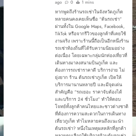
ago
0
1 mins
หากพูดถึงร้านรถเช่าในจังหวัดภูเก็ต
หลายคนคงเคยเห็นชื่อ “ต้นรถเช่า”
ผ่านทั้งใน Google Maps, Facebook,
TikTok หรือจากรีวิวของลูกค้าที่เคยใช้
งานจริง เพราะร้านนี้ถือเป็นอีกหนึ่งร้าน
รถเช่าท้องถิ่นที่ได้รับความนิยมอย่าง
ต่อเนื่อง โดยเฉพาะกลุ่มนักท่องเที่ยวที่
เดินทางมาลงสนามบินภูเก็ต และ
ต้องการรถเช่าราคาดี บริการง่าย ไม่
ยุ่งยาก ร้าน ต้นรถเช่าภูเก็ต เปิดให้
บริการมานานหลายปี และมีจุดเด่น
สำคัญคือ “รถเยอะ ราคาจับต้องได้
และบริการ 24 ชั่วโมง” ทำให้ตอบ
โจทย์ทั้งลูกค้าคนไทยและชาวต่างชาติ
ที่ต้องการความสะดวกในการเดินทาง
เที่ยวภูเก็ต ทำไมหลายคนถึงแนะนำ
ต้นรถเช่า? หนึ่งในเหตุผลหลักที่ลูกค้า
หลายคนเลือกใช้บริการร้านต้นรถเช่า