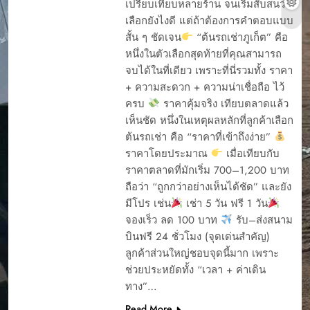
เปรียบเทียบหลายร้าน จนเริ่มสับสนว่า
เลือกยังไงดี แต่ถ้าต้องการคำตอบแบบ
สั้น ๆ ชัดเจน
“ต้นรถเช่าภูเก็ต” คือ
หนึ่งในตัวเลือกสุดท้ายที่คุณสามารถ
จบได้ในที่เดียว เพราะที่นี่รวมทั้ง ราคา
+ ความสะดวก + ความน่าเชื่อถือ ไว้
ครบ
ราคาคุ้มจริง เทียบตลาดแล้ว
เห็นชัด หนึ่งในเหตุผลหลักที่ลูกค้าเลือก
ต้นรถเช่า คือ “ราคาที่เข้าถึงง่าย”
ราคาโดยประมาณ
เมื่อเทียบกับ
ราคาตลาดที่มักเริ่ม 700–1,200 บาท
ถือว่า “ถูกกว่าอย่างเห็นได้ชัด” และยัง
มีโปร เช่น
เช่า 5 วัน ฟรี 1 วัน
จองเร็ว ลด 100 บาท
รับ–ส่งสนาม
บินฟรี 24 ชั่วโมง (จุดเด่นสำคัญ)
ลูกค้าส่วนใหญ่ชอบจุดนี้มาก เพราะ
ช่วยประหยัดทั้ง “เวลา + ค่าเดิน
ทาง”…
Read More