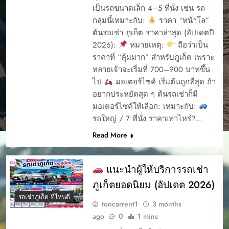
เป็นรถขนาดเล็ก 4–5 ที่นั่ง เช่น รถ
กลุ่มนี้เหมาะกับ:
ราคา “หน้าโล”
ต้นรถเช่า ภูเก็ต ราคาล่าสุด (อัปเดตปี
2026):
หมายเหตุ:
ถือว่าเป็น
ราคาที่ “คุ้มมาก” สำหรับภูเก็ต เพราะ
หลายเจ้าจะเริ่มที่ 700–900 บาทขึ้น
ไป
มอเตอร์ไซค์ เริ่มต้นถูกที่สุด ถ้า
อยากประหยัดสุด ๆ ต้นรถเช่าก็มี
มอเตอร์ไซค์ให้เลือก: เหมาะกับ:
รถใหญ่ / 7 ที่นั่ง ราคาเท่าไหร่?…
Read More
แนะนำผู้ให้บริการรถเช่า
ภูเก็ตยอดนิยม (อัปเดต 2026)
รถเช่าภูเก็ต ที่ไหนดี
toncarrent1
3 months
ago
0
1 mins