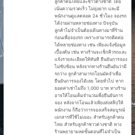
ลูกค้าคนไทยและชาวต่างชาติ โดย
เน้นความรวดเร็ว ไม่ยุ่งยาก และมี
พนักงานดูแลตลอด 24 ชั่วโมง จองรถ
ได้ง่ายผ่านหลายช่องทาง ปัจจุบัน
ลูกค้าไม่จำเป็นต้องเดินทางมาที่ร้าน
ก่อนเพื่อจองรถ เพราะสามารถติดต่อ
ได้หลายช่องทาง เช่น เพียงแจ้งข้อมูล
เบื้องต้น เช่น ทางร้านจะเช็กคิวรถและ
แจ้งรายละเอียดให้ทันที ยืนยันการจอง
ไม่ซับซ้อน หลังจากทางร้านยืนยันว่ามี
รถว่าง ลูกค้าสามารถโอนมัดจำเพื่อ
ยืนยันการจองได้เลย โดยทั่วไป หาก
ยอดค่าเช่าไม่ถึง 1,000 บาท ทางร้าน
อาจให้โอนเต็มจำนวนเพื่อยืนยันการ
จอง หลังจากโอนแล้วเพียงส่งสลิปให้
พนักงาน ก็ถือว่าการจองเสร็จสมบูรณ์
เอกสารที่ใช้ไม่เยอะ สำหรับลูกค้าคน
ไทย สำหรับลูกค้าชาวต่างชาติ ทาง
ร้านพยายามลดขั้นตอนที่ไม่จำเป็น