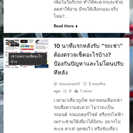
เพิ่มในวันรับรถ ทำให้สะดวกและช่วย
ลดค่าใช้จ่าย มีรถให้เลือกเยอะจริง
ไหม?…
Read More
10 นาทีแรกหลังรับ “รถเช่า”
ต้องตรวจเช็คอะไรบ้าง?
เช่ารถตรวจเช๊คอะไร
บ้าง
ป้องกันปัญหาและไม่โดนปรับ
ทีหลัง
toncarrent1
3 months
ago
0
1 mins
เวลามาเที่ยวภูเก็ต หลายคนเลือกเช่า
รถเพื่อความสะดวก ไม่ว่าจะเป็น
รถยนต์ รถมอเตอร์ไซค์ หรือรถไฟฟ้า
เพราะช่วยให้เที่ยวได้อิสระ อยากไป
ทะเล คาเฟ่ จุดชมวิว หรือขับเที่ยว