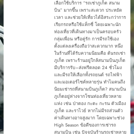
เลือกใช้บริการ “รถเช่าภูเก็ต สนาม
บิน” มากขึ้น เพราะสะดวก ประหยัด
เวลา และช่วยให้เที่ยวได้อิสระกว่าการ
เรียกรถหรือใช้แท็กซี่ โดยเฉพาะนัก
ท่องเที่ยวที่เดินทางมาเป็นครอบครัว
กลุ่มเพื่อน หรือคู่รัก การมีรถใช้เอง
ตั้งแต่ลงเครื่องถือว่าสะดวกมาก หนึ่ง
ในร้านที่ได้รับความนิยมคือ ต้นรถเช่า
ภูเก็ต เพราะร้านอยู่ใกล้สนามบินภูเก็ต
มีบริการรับ–ส่งฟรีตลอด 24 ชั่วโมง
และมีรถให้เลือกทั้งรถยนต์ รถไฟฟ้า
และมอเตอร์ไซค์หลายรุ่น ทำไมคนถึง
นิยมเช่ารถที่สนามบินภูเก็ต? สนามบิน
ภูเก็ตอยู่ห่างจากโซนท่องเที่ยวหลาย
แห่ง เช่น ป่าตอง กะตะ กะรน ตัวเมือง
ภูเก็ต และราไวย์ หากไม่มีรถส่วนตัว
ค่าเดินทางอาจสูงมาก โดยเฉพาะช่วง
High Season ข้อดีของการเช่ารถ
สนามบิน เช่น ปัจจุบันร้านรถเช่าหลาย