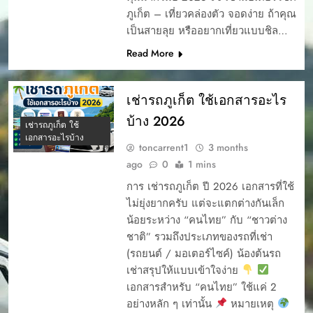
ภูเก็ต – เที่ยวคล่องตัว จอดง่าย ถ้าคุณ
เป็นสายลุย หรืออยากเที่ยวแบบชิล…
Read More
เช่ารถภูเก็ต ใช้เอกสารอะไร
บ้าง 2026
เช่ารถภูเก็ต ใช้
เอกสารอะไรบ้าง
toncarrent1
3 months
ago
0
1 mins
การ เช่ารถภูเก็ต ปี 2026 เอกสารที่ใช้
ไม่ยุ่งยากครับ แต่จะแตกต่างกันเล็ก
น้อยระหว่าง “คนไทย” กับ “ชาวต่าง
ชาติ” รวมถึงประเภทของรถที่เช่า
(รถยนต์ / มอเตอร์ไซค์) น้องต้นรถ
เช่าสรุปให้แบบเข้าใจง่าย
เอกสารสำหรับ “คนไทย” ใช้แค่ 2
อย่างหลัก ๆ เท่านั้น
หมายเหตุ