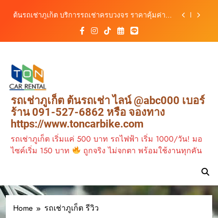
สิงหาคม–ตุลาคม 2569
Skip
ต้นรถเช่าภูเก็ต บริการรถเช่าครบวงจร ราคาคุ้มค่า
to
เดินทางสะดวกทุกเส้นทาง
content
เช่ารถมอเตอร์ไซค์ภูเก็ต กับต้นรถเช่า เดินทาง
สะดวก ราคาประหยัด เริ่มต้นเพียง 150 บาท/วัน
ต้นรถเช่าภูเก็ต รถเช่าราคาคุ้ม ใกล้สนามบิน มีรถให้
เลือกหลากหลาย พร้อมบริการ 24 ชั่วโมง
วิเคราะห์ตลาดรถเช่าภูเก็ต 3 เดือนข้างหน้า:
สิงหาคม–ตุลาคม 2569
ต้นรถเช่าภูเก็ต บริการรถเช่าครบวงจร ราคาคุ้มค่า
รถเช่าภูเก็ต ต้นรถเช่า ไลน์ @abc000 เบอร์
เดินทางสะดวกทุกเส้นทาง
ร้าน 091-527-6862 หรือ จองทาง
เช่ารถมอเตอร์ไซค์ภูเก็ต กับต้นรถเช่า เดินทาง
https://www.toncarbike.com
สะดวก ราคาประหยัด เริ่มต้นเพียง 150 บาท/วัน
รถเช่าภูเก็ต เริ่มแค่ 500 บาท รถไฟฟ้า เริ่ม 1000/วัน! มอ
ไซค์เริ่ม 150 บาท
ถูกจริง ไม่จกตา พร้อมใช้งานทุกคัน
Home
รถเช่าภูเก็ต รีวิว