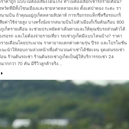
็ตราคาถูก แบบไม่ต้องเสี่ยงโดนโกง ทำไมต้องเลือกเช่ารถรายเดือน?
จังหวัดที่มีทั้งโซนเมืองและชายหาดหลายแห่ง ตั้งแต่ป่าตอง กะตะ รา
สนามบิน ถ้าคุณอยู่ภูเก็ตหลายสัปดาห์ การเรียกรถแท็กซี่หรือรถแกร็
ียค่าใช้จ่ายสูง บางครั้งนั่งจากสนามบินไปตัวเมืองก็เริ่มต้นเกือบ 800
ภูเก็ตรายเดือน จะช่วยประหยัดค่าเดินทางและให้คุณขับรถส่วนตัวได้
้องรอรถ และไม่ต้องจ่ายรายเที่ยว รถเช่าภูเก็ตมีแบบไหนบ้าง? ราคา
ก็ตรายเดือนโดยประมาณ ราคาอาจแตกต่างตามรุ่น ปีรถ และโปรโมชั่น
แนะนำให้สอบถามล่วงหน้าเพื่อคำนวณค่าเช่าได้ชัดเจน จุดเด่นรถเช่า
ือน ร้านต้นรถเช่า ร้านต้นรถเช่าภูเก็ตเป็นผู้ให้บริการรถเช่า 24
ถมากกว่า 70 คัน มีรีวิวลูกค้าจริง…