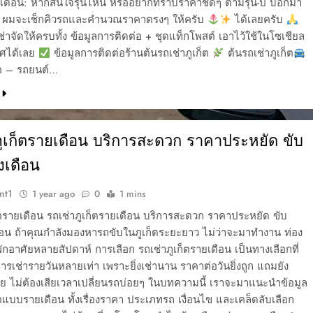
เดือน: หากสนใจรุ่นไหน หรืออยากทราบราคาชัดๆ ตามรุ่น-ปี บอกมา
บ ผมจะเช็กคิวรถและคำนวณราคาตรงๆ ให้ครับ
ได้เลยครับ
ช่าจัดให้ครบทั้ง ข้อมูลการติดต่อ + ชุดแท็กโพสต์ เอาไว้ใช้ในโซเชียล
ศได้เลย
ข้อมูลการติดต่อร้านต้นรถเช่าภูเก็ต
ต้นรถเช่าภูเก็ต
็ต – รถยนต์…
ภูเก็ตรายเดือน บริการสะดวก ราคาประหยัด ขับ
งเดือน
nt1
1 year ago
0
1 mins
็ตรายเดือน รถเช่าภูเก็ตรายเดือน บริการสะดวก ราคาประหยัด ขับ
ดือน ถ้าคุณกำลังมองหารถขับในภูเก็ตระยะยาว ไม่ว่าจะมาทำงาน ท่อง
อพักอาศัยหลายสัปดาห์ การเลือก รถเช่าภูเก็ตรายเดือน เป็นทางเลือกที่
าการเช่ารายวันหลายเท่า เพราะยิ่งเช่านาน ราคาต่อวันยิ่งถูก แถมยัง
 ไม่ต้องเสียเวลาเปลี่ยนรถบ่อยๆ ในบทความนี้ เราจะมาแนะนำข้อมูล
็ตแบบรายเดือน ทั้งเรื่องราคา ประเภทรถ เงื่อนไข และเคล็ดลับเลือก