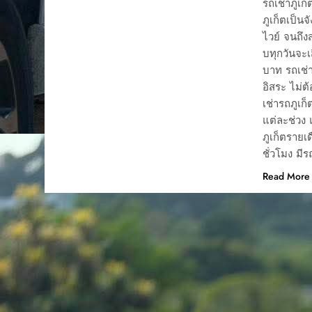
รถเช่าภูเก
ภูเก็ตเป็น
ไวย์ จนถึง
บทุกวันจะเส
บาท รถเช่า
อิสระ ไม่ต
เช่ารถภูเ
แต่ละช่วง 
ภูเก็ตรายเด
ชั่วโมง มีร
Read More