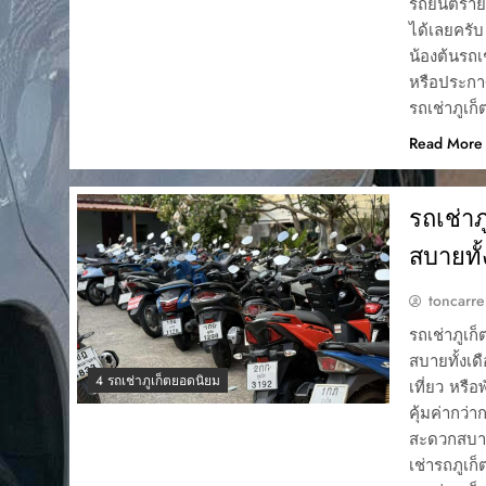
รถยนต์ราย
ได้เลยครั
น้องต้นรถเ
หรือประกา
รถเช่าภูเก
Read More
รถเช่า
สบายทั้
toncarre
รถเช่าภูเก
สบายทั้งเ
4 รถเช่าภูเก็ตยอดนิยม
เที่ยว หรื
คุ้มค่ากว่
สะดวกสบาย
เช่ารถภูเก