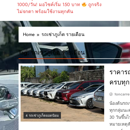
1000/วัน! มอไซค์เริ่ม 150 บาท
ถูกจริง
ไม่จกตา พร้อมใช้งานทุกคัน
Home
รถเช่าภูเก็ต รายเดือน
Tag:
รถเช่าภูเก็ต รายเดือน
ราคารถเ
ครบทุกก
toncarre
น้องต้นรถเ
ทุกกลุ่มนะ
4 รถเช่าภูเก็ตยอดนิยม
30 วันขึ้น
หมายเหตุส