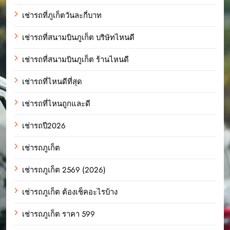
เช่ารถที่ภูเก็ตวันละกี่บาท
เช่ารถที่สนามบินภูเก็ต บริษัทไหนดี
เช่ารถที่สนามบินภูเก็ต ร้านไหนดี
เช่ารถที่ไหนดีที่สุด
เช่ารถที่ไหนถูกและดี
เช่ารถปี2026
เช่ารถภูเก็ต
เช่ารถภูเก็ต 2569 (2026)
เช่ารถภูเก็ต ต้องเช็คอะไรบ้าง
เช่ารถภูเก็ต ราคา 599