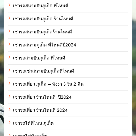
เช่ารถสนามบินภูเก็ต ที่ไหนดี
เช่ารถสนามบินภูเก็ต ร้านไหนดี
เช่ารถสนามบินภูเก็ตร้านไหนดี
เช่ารถสนามภูเก็ต ที่ไหนดีปี2024
เช่ารถสามบินภูเก็ต ที่ไหนดี
เช่ารถเช่าสนามบินภูเก็ตที่ไหนดี
เช่ารถเที่ยว ภูเก็ต – พังงา 3 วัน 2 คืน
เช่ารถเที่ยว ร้านไหนดี ปี2024
เช่ารถเที่ยว ร้านไหนดี 2024
เช่ารถได้ที่ไหน ภูเก็ต