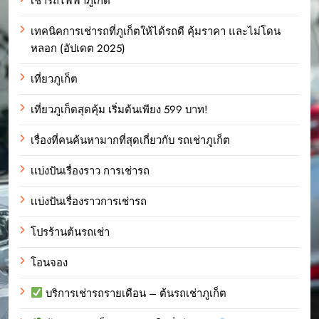
เช่ารถไฟฟ้าภูเก็ต
เทคนิคการเช่ารถที่ภูเก็ตให้ได้รถดี คุ้มราคา และไม่โดน
หลอก (อัปเดต 2025)
เที่ยวภูเก็ต
เที่ยวภูเก็ตสุดคุ้ม เริ่มต้นเพียง 599 บาท!
เรื่องที่คนค้นหามากที่สุดเกี่ยวกับ รถเช่าภูเก็ต
เเบ่งปันเรื่องราว การเช่ารถ
เเบ่งปันเรื่องราวการเช่ารถ
โปรร้านต้นรถเช่า
โอนจอง
บริการเช่ารถรายเดือน – ต้นรถเช่าภูเก็ต