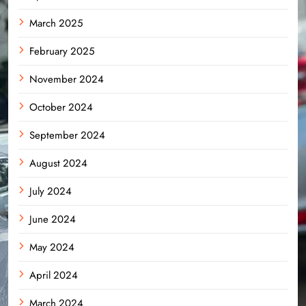
March 2025
February 2025
November 2024
October 2024
September 2024
August 2024
July 2024
June 2024
May 2024
April 2024
March 2024