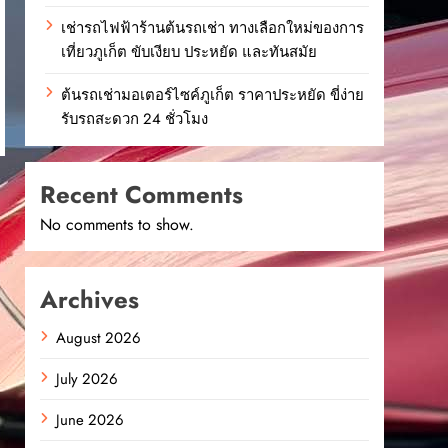
เช่ารถไฟฟ้าร้านต้นรถเช่า ทางเลือกใหม่ของการ
เที่ยวภูเก็ต ขับเงียบ ประหยัด และทันสมัย
ต้นรถเช่ามอเตอร์ไซค์ภูเก็ต ราคาประหยัด ขี่ง่าย
รับรถสะดวก 24 ชั่วโมง
Recent Comments
No comments to show.
Archives
August 2026
July 2026
June 2026