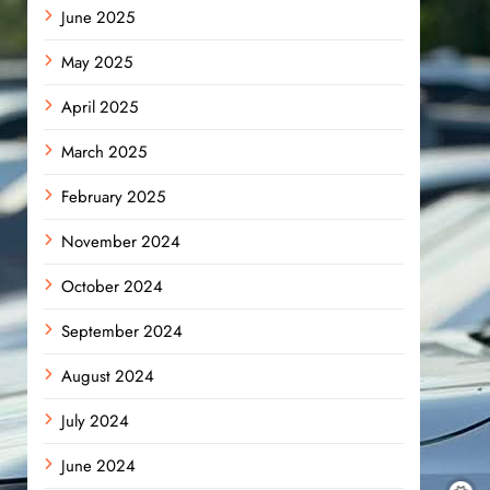
June 2025
May 2025
April 2025
March 2025
February 2025
November 2024
October 2024
September 2024
August 2024
July 2024
June 2024