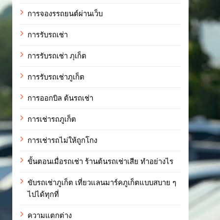
การจองรรถยนต์ผ่านเว็บ
การรับรถเช่า
การรับรถเช่า ภุเก็ต
การรับรถเช่าภูเก็ต
การออกบิล ต้นรถเช่า
การเช่ารถภูเก็ต
การเช่ารถไม่ให้ถูกโกง
ขั้นตอนเมื่อรถเช่า ร้านต้นรถเช่าเสีย ทำอย่างไร
ขับรถเช่าภูเก็ต เที่ยวแลนมาร์คภูเก็ตแบบสบาย ๆ
ไปได้ทุกที่
ความแตกต่าง