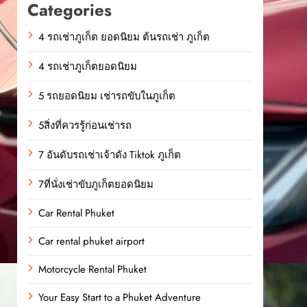
Categories
4 รถเช่าภูเก็ต ยอดนิยม ต้นรถเช่า ภูเก็ต
4 รถเช่าภูเก็ตยอดนิยม
5 รถยอดนิยม เช่ารถขับในภูเก็ต
5สิ่งที่ควรรู้ก่อนเช่ารถ
7 อันดับรถเช่าเจ้าดัง Tiktok ภูเก็ต
7ที่นั่งเช่าขับภูเก็ตยอดนิยม
Car Rental Phuket
Car rental phuket airport
Motorcycle Rental Phuket
Your Easy Start to a Phuket Adventure