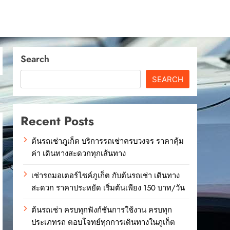
Search
SEARCH
Recent Posts
ต้นรถเช่าภูเก็ต บริการรถเช่าครบวงจร ราคาคุ้ม
ค่า เดินทางสะดวกทุกเส้นทาง
เช่ารถมอเตอร์ไซค์ภูเก็ต กับต้นรถเช่า เดินทาง
สะดวก ราคาประหยัด เริ่มต้นเพียง 150 บาท/วัน
ต้นรถเช่า ครบทุกฟังก์ชันการใช้งาน ครบทุก
ประเภทรถ ตอบโจทย์ทุกการเดินทางในภูเก็ต