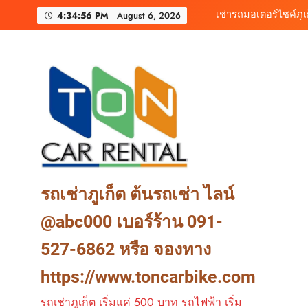
Skip
ต้นรถเช่า ครบท
4:34:59 PM
August 6, 2026
to
content
เช่ารถไฟฟ้าร้านต
ต้นร
เช่ารถมอเตอร์ไซค์ภูเ
ต้นรถเช่า ครบท
เช่ารถไฟฟ้าร้านต
รถเช่าภูเก็ต ต้นรถเช่า ไลน์
@abc000 เบอร์ร้าน 091-
527-6862 หรือ จองทาง
https://www.toncarbike.com
รถเช่าภูเก็ต เริ่มแค่ 500 บาท รถไฟฟ้า เริ่ม